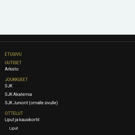
ETUSIVU
UUTISET
Arkisto
JOUKKUEET
SJK
SJK Akatemia
SJK Juniorit (omalle sivulle)
OTTELUT
Liput ja kausikortit
Liput