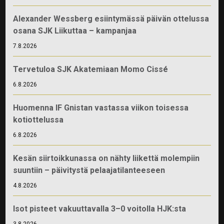
Alexander Wessberg esiintymässä päivän ottelussa
osana SJK Liikuttaa – kampanjaa
7.8.2026
Tervetuloa SJK Akatemiaan Momo Cissé
6.8.2026
Huomenna IF Gnistan vastassa viikon toisessa
kotiottelussa
6.8.2026
Kesän siirtoikkunassa on nähty liikettä molempiin
suuntiin – päivitystä pelaajatilanteeseen
4.8.2026
Isot pisteet vakuuttavalla 3–0 voitolla HJK:sta
3.8.2026