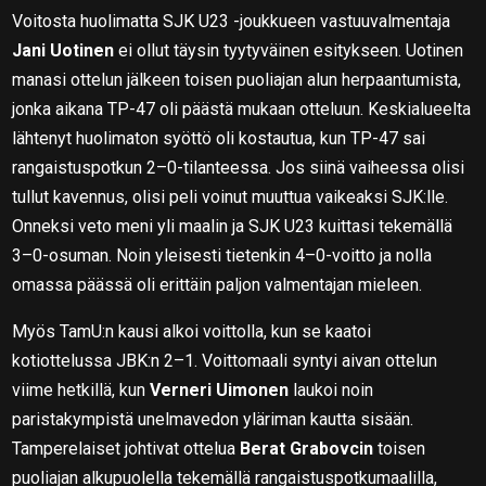
Voitosta huolimatta SJK U23 -joukkueen vastuuvalmentaja
Jani Uotinen
ei ollut täysin tyytyväinen esitykseen. Uotinen
manasi ottelun jälkeen toisen puoliajan alun herpaantumista,
jonka aikana TP-47 oli päästä mukaan otteluun. Keskialueelta
lähtenyt huolimaton syöttö oli kostautua, kun TP-47 sai
rangaistuspotkun 2–0-tilanteessa. Jos siinä vaiheessa olisi
tullut kavennus, olisi peli voinut muuttua vaikeaksi SJK:lle.
Onneksi veto meni yli maalin ja SJK U23 kuittasi tekemällä
3–0-osuman. Noin yleisesti tietenkin 4–0-voitto ja nolla
omassa päässä oli erittäin paljon valmentajan mieleen.
Myös TamU:n kausi alkoi voittolla, kun se kaatoi
kotiottelussa JBK:n 2–1. Voittomaali syntyi aivan ottelun
viime hetkillä, kun
Verneri Uimonen
laukoi noin
paristakympistä unelmavedon yläriman kautta sisään.
Tamperelaiset johtivat ottelua
Berat Grabovcin
toisen
puoliajan alkupuolella tekemällä rangaistuspotkumaalilla,