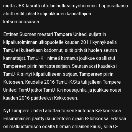
mutta JBK tasoitti ottelun hetkeä myöhemmin. Loppuratkaisu
aloitti villit juhlat kotijoukkueen kannattajien
katsomonosassa.
Entinen Suomen mestari Tampere United, suljettiin
kilpailutoiminnan ulkopuolelle kauden 2011 kynnyksellä.
TamU ei kuitenkaan kadonnut, siitä pitivät huolen seuran
kannattajat. TamU-K –nimeä kantanut joukkue osallistui
Tampereen piirin harrastesarjaan. Seuraavaksi kaudeksi
TamU-K siirtyi kilpailulliseen sarjaan, Tampereen piirin
Kutoseen. Kaudelle 2016 TamU-K:Sta tuli jälleen Tampere
United. TamU jatkoi TamU-K:n nousujuhlia, ja joukkue nousi
kauden 2016 päätteeksi Kakkoseen.
Nyt Tampere United aloittaa toisen kautensa Kakkosessa.
Ensimmäinen päättyi kuudenteen sijaan B-lohkossa. Edessä
on matkustamisen osalta hieman erilainen kausi, sillä C-