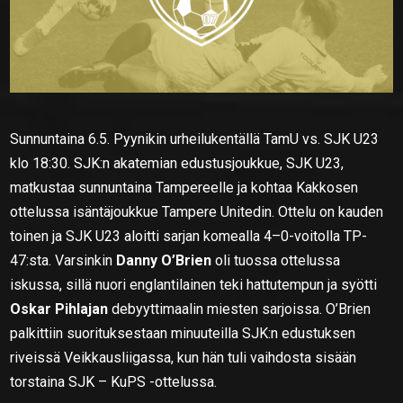
Sunnuntaina 6.5. Pyynikin urheilukentällä TamU vs. SJK U23
klo 18:30. SJK:n akatemian edustusjoukkue, SJK U23,
matkustaa sunnuntaina Tampereelle ja kohtaa Kakkosen
ottelussa isäntäjoukkue Tampere Unitedin. Ottelu on kauden
toinen ja SJK U23 aloitti sarjan komealla 4–0-voitolla TP-
47:sta. Varsinkin
Danny O’Brien
oli tuossa ottelussa
iskussa, sillä nuori englantilainen teki hattutempun ja syötti
Oskar Pihlajan
debyyttimaalin miesten sarjoissa. O’Brien
palkittiin suorituksestaan minuuteilla SJK:n edustuksen
riveissä Veikkausliigassa, kun hän tuli vaihdosta sisään
torstaina SJK – KuPS -ottelussa.