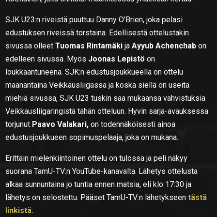
SJK U23:n riveistä puuttuu Danny O’Brien, joka pelasi
edustuksen riveissä torstaina. Edellisestä ottelustakin
sivussa olleet
Tuomas Rintamäki
ja
Ayyub Achenchab
on
edelleen sivussa. Myös
Joonas Lepistö
on
loukkaantuneena. SJK:n edustusjoukkueella on ottelu
maanantaina Veikkausliigassa ja koska siellä on useita
miehiä sivussa, SJK U23 tuskin saa mukaansa vahvistuksia
Veikkausliigaringistä tähän otteluun. Hyvin sarja-avauksessa
torjunut
Paavo Valakari,
on todennäköisesti ainoa
edustusjoukkueen sopimuspelaaja, joka on mukana.
Erittäin mielenkiintoinen ottelu on tulossa ja peli näkyy
suorana TamU-TV:n YouTube-kanavalta. Lähetys ottelusta
alkaa sunnuntaina jo tuntia ennen matsia, eli klo 17:30 ja
lähetys on selostettu. Pääset TamU-TV:n lähetykseen
tästä
linkistä.