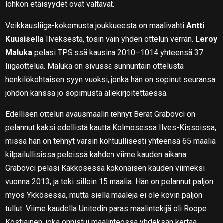
lohkon etäisyydet ovat valtavat.
Veikkausliiga-kokemusta joukkueesta on maalivahti
Antti
Kuusisella
Ilveksestä, tosin vain yhden ottelun verran.
Leroy
Maluka
pelasi TPS:ssä kausina 2010–1014 yhteensä 37
liigaottelua. Maluka on sivussa sunnuntain ottelusta
henkilökohtaisen syyn vuoksi, jonka hän on sopinut seuransa
johdon kanssa jo sopimusta allekirjoitettaessa.
Edellisen ottelun avausmaalin tehnyt Berat Grabovci on
pelannut kaksi edellistä kautta Kolmosessa Ilves-Kissoissa,
missä hän on tehnyt varsin kohtuullisesti yhteensä 65 maalia
kilpailullisissa peleissä kahden viime kauden aikana.
Grabovci pelasi Kakkosessa kokonaisen kauden viimeksi
vuonna 2013, ja teki silloin 15 maalia. Hän on pelannut paljon
myös Ykkösessä, mutta siellä maaleja ei ole kovin paljon
tullut. Viime kaudella Unitedin paras maalintekijä oli Roope
Kostiainen, joka onnistui maalinteossa yhdeksän kertaa.