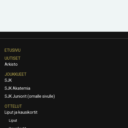
ETUSIVU
UUTISET
Arkisto
JOUKKUEET
SJK
SJK Akatemia
SJK Juniorit (omalle sivulle)
OTTELUT
Liput ja kausikortit
Liput