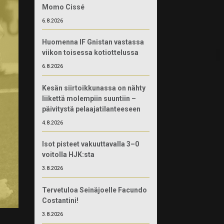
Momo Cissé
6.8.2026
Huomenna IF Gnistan vastassa
viikon toisessa kotiottelussa
6.8.2026
Kesän siirtoikkunassa on nähty
liikettä molempiin suuntiin –
päivitystä pelaajatilanteeseen
4.8.2026
Isot pisteet vakuuttavalla 3–0
voitolla HJK:sta
3.8.2026
Tervetuloa Seinäjoelle Facundo
Costantini!
3.8.2026