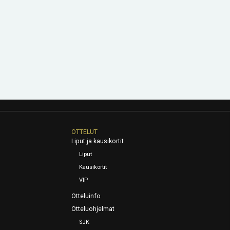
OTTELUT
Liput ja kausikortit
Liput
Kausikortit
VIP
Otteluinfo
Otteluohjelmat
SJK