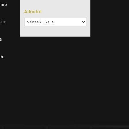
imo
Arkistot
Arkistot
siin
a
na.