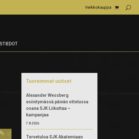
Verkkokauppa
STIEDOT
Tuoreimmat uutiset
Alexander Wessberg
esiintymässä päivän ottelussa
osana SJK Liikuttaa –
kampanjaa
7.8.2026
Tervetuloa SJK Akatemiaan