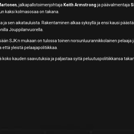
Martonen
, jalkapallotoimenjohtaja
Keith Armstrong
ja päävalmentaja
S
 kun kaksi kolmasosaa on takana.
ja sen aikatauluista. Rakentaminen alkaa syksyllä ja ensi kausi päästäi
illa Jouppilanvuorella.
sään SJK:n mukaan on tulossa toinen norsunluurannikkolainen pelaaja j
 että yleistä pelaajapolitiikkaa.
ä koko kauden saavutuksia ja paljastaa syitä peluutuspolitiikkansa taka