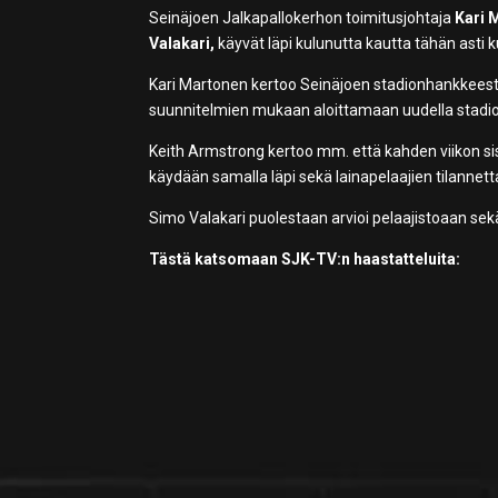
Seinäjoen Jalkapallokerhon toimitusjohtaja
Kari 
Valakari,
käyvät läpi kulunutta kautta tähän asti
Kari Martonen kertoo Seinäjoen stadionhankkeesta 
suunnitelmien mukaan aloittamaan uudella stadion
Keith Armstrong kertoo mm. että kahden viikon si
käydään samalla läpi sekä lainapelaajien tilannetta
Simo Valakari puolestaan arvioi pelaajistoaan sek
Tästä katsomaan SJK-TV:n haastatteluita: