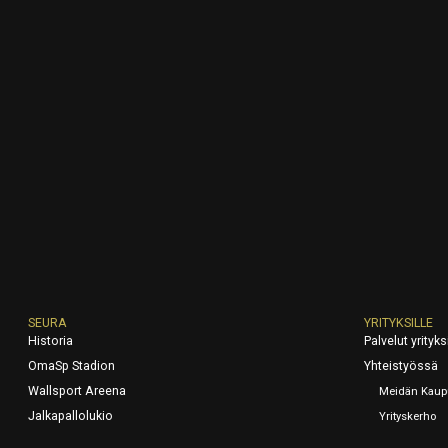
SEURA
YRITYKSILLE
Historia
Palvelut yrityksi
OmaSp Stadion
Yhteistyössä
Wallsport Areena
Meidän Kaup
Jalkapallolukio
Yrityskerho