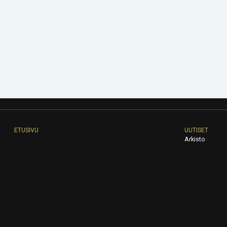
ETUSIVU
UUTISET
Arkisto