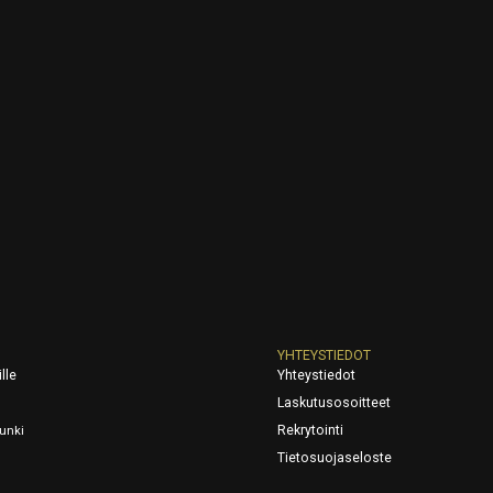
YHTEYSTIEDOT
lle
Yhteystiedot
Laskutusosoitteet
Rekrytointi
unki
Tietosuojaseloste