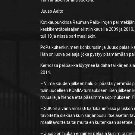
Tahvanaisen ominaisuuksia.
Juuso Aalto
Kotikaupunkinsa Rauman Pallo-Iirojen pelintekijä
keskikenttäpelaajien eliittiin kausilla 2009 ja 201
tuli 18 ja niissä pari maaliakin.
PoPa kuitenkin meni konkurssiin ja Juuso palasi k
Hän on luova pelaaja, joka pystyy pitämämään pall
Kerhossa pelipaikka löytynee laidalta tai kärjen a
2014.
– Viime kauden jälkeen halu oli päästä ylemmäs pel
tulin uudelleen KOMIA-turnaukseen. Sen jälkeen 
muualle ja hienoa että pääsimme sopimukseen. Fi
– SJK on aivan varmasti kärkikahinoissa ja uskon e
tavoitetta olekaan kuin sarjanousu. Itse asetan 
maalitavoitteita tai muita en kuitenkaan asettele,
– Juuso on hiukan erilainen pelaaja kuin mitä meillä