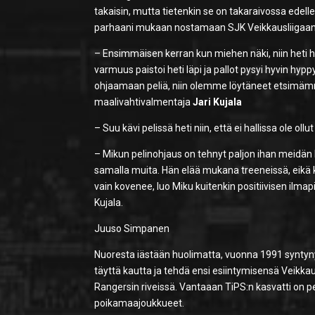
takaisin, mutta tietenkin se on takaraivossa edelle
parhaani mukaan nostamaan SJK Veikkausliigaan, 
– Ensimmäisen kerran kun miehen näki, niin heti 
varmuus paistoi heti läpi ja pallot pysyi hyvin hypp
ohjaamaan peliä, niin olemme löytäneet etsimäm
maalivahtivalmentaja
Jari Kujala
– Suu kävi pelissä heti niin, että ei hallissa ole ollu
– Mikun pelinohjaus on tehnyt paljon ihan meidän k
samalla muita. Hän elää mukana treeneissä, eikä 
vain kovenee, luo Miku kuitenkin positiivisen ilmap
Kujala.
Juuso Simpanen
Nuoresta iästään huolimatta, vuonna 1991 syntyn
täyttä kautta ja tehdä ensi esiintymisensä Veikk
Rangersin riveissä. Vantaaan TiPS:n kasvatti on 
poikamaajoukkueet.