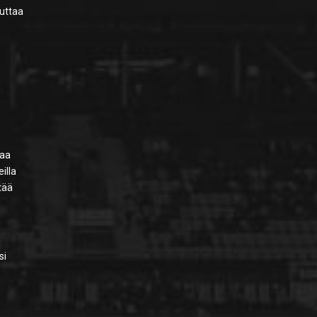
auttaa
ä
aaa
illa
ttää
si