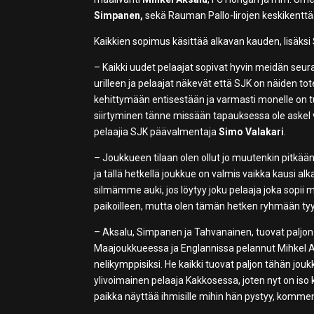
Simpanen,
sekä Rauman Pallo-Iirojen keskikentt
Kaikkien sopimus käsittää alkavan kauden, lisäksi
– Kaikki uudet pelaajat sopivat hyvin meidän seuraa
urilleen ja pelaajat näkevät että SJK on näiden t
kehittymään entisestään ja varmasti monelle on tu
siirtyminen tänne missään tapauksessa ole askel 
pelaajia SJK päävalmentaja
Simo Valakari
.
– Joukkueen tilaan olen ollut jo muutenkin pitkää
ja tällä hetkellä joukkue on valmis vaikka kausi 
silmämme auki, jos löytyy joku pelaaja joka sopii m
paikoilleen, mutta olen tämän hetken ryhmään tyyt
– Aksalu, Simpanen ja Tahvanainen, tuovat paljon k
Maajoukkueessa ja Englannissa pelannut Mihkel Aks
nelikymppisiksi. He kaikki tuovat paljon tähän jouk
ylivoimainen pelaaja Kakkosessa, joten nyt on iso
paikka näyttää ihmisille mihin hän pystyy, kommen