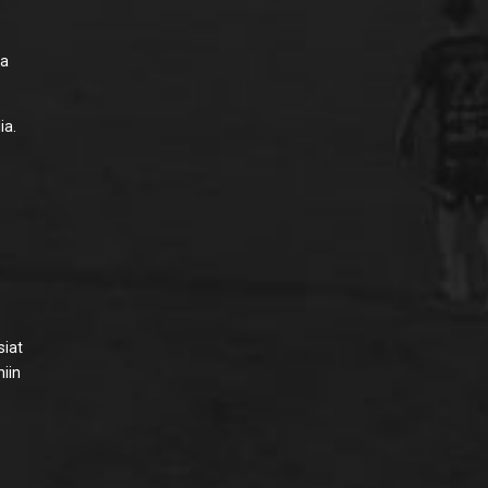
la
ia.
siat
niin