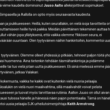
ää viime kaudella dominoinut
Juuso Aalto
allekirjoittivat sopimukset.
 Simpasella ja Aallolla on optio myös seuraavasta kaudesta.
n ja joukkueeseen. Heillä, kuten seurallakin, on vielä isoja tavoitteita o
oteuttamiseen heille hyvä paikka. Meidän päivittäinen tekeminen auttaa h
llut vähän jopa yllätyksenä, että vaikka olemme Ykkösen seura, ei
väärään suuntaan. Olen tyytyväinen näihin hankintoihin, kommentoi uu
n tyytyväinen. Olemme olleet yhdessä jo pitkään, tehneet paljon töitä y
alkaisi huomenna. Aina tietenkin tehdään täsmähankintoja ja pidämme
eille tai tuo vielä jotain uutta joukkueeseen. Eli siinä mielessä emme jää
yväinen, jatkaa Valakari.
okemusta, vaikka he kaikki ovat kuitenkin vielä nuoria pelaajia.
alukin on vielä nuori maalivahtina, sillä maalivahdit voivat pelata
kueeseen ja tuovat myös tarvittavaa rutiinia. Aallon Juuso on ollut aivan
 kausi tulossa hänelle ja hänessä näen pajon potentiaalia. Tämä on hänel
toi uusia pelaajia SJK urheilutoimenjohtaja
Keith Armstrong
.