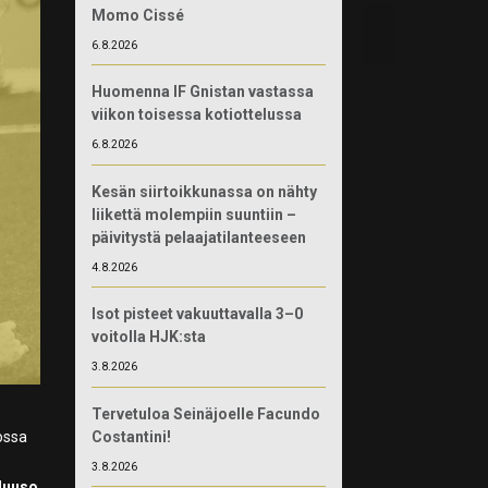
Momo Cissé
6.8.2026
Huomenna IF Gnistan vastassa
viikon toisessa kotiottelussa
6.8.2026
Kesän siirtoikkunassa on nähty
liikettä molempiin suuntiin –
päivitystä pelaajatilanteeseen
4.8.2026
Isot pisteet vakuuttavalla 3–0
voitolla HJK:sta
3.8.2026
Tervetuloa Seinäjoelle Facundo
Costantini!
ossa
3.8.2026
Juuso