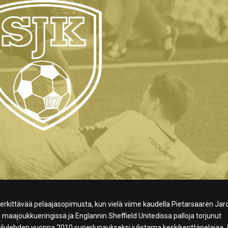
erkittävää pelaajasopimusta, kun vielä viime kaudella Pietarsaaren Jar
n maajoukkueringissä ja Englannin Sheffield Unitedissa palloja torjunut
eilulehden vuonna 2010 superlupaukseksi julistama keskikenttäpelajaa