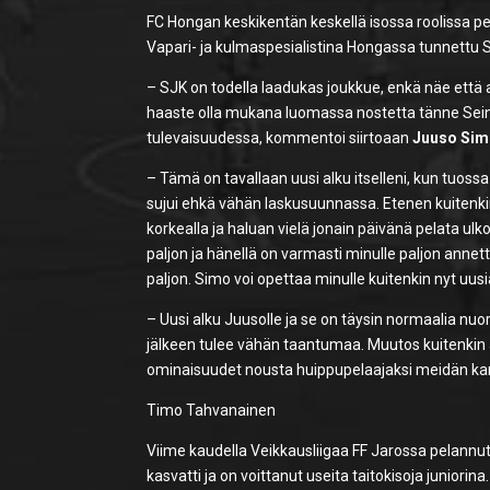
FC Hongan keskikentän keskellä isossa roolissa pe
Vapari- ja kulmaspesialistina Hongassa tunnettu S
– SJK on todella laadukas joukkue, enkä näe että a
haaste olla mukana luomassa nostetta tänne Seinä
tulevaisuudessa, kommentoi siirtoaan
Juuso Sim
– Tämä on tavallaan uusi alku itselleni, kun tuos
sujui ehkä vähän laskusuunnassa. Etenen kuitenkin
korkealla ja haluan vielä jonain päivänä pelata ul
paljon ja hänellä on varmasti minulle paljon anne
paljon. Simo voi opettaa minulle kuitenkin nyt uusi
– Uusi alku Juusolle ja se on täysin normaalia 
jälkeen tulee vähän taantumaa. Muutos kuitenkin 
ominaisuudet nousta huippupelaajaksi meidän ka
Timo Tahvanainen
Viime kaudella Veikkausliigaa FF Jarossa pelan
kasvatti ja on voittanut useita taitokisoja juniori