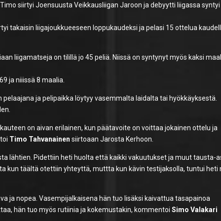
imo siirtyi Joensuusta Veikkausliigan Jaroon ja debyytti liigassa syntyi
rtyi takaisin liigajoukkueeseen loppukaudeksi ja pelasi 15 ottelua kaudel
n liigamatseja on tilillä jo 45 peliä. Niissä on syntynyt myös kaksi maal
9 ja niiissä 8 maalia.
n pelaajana ja pelipaikka löytyy vasemmalta laidalta tai hyökkäyksestä.
den.
 kauteen on aivan erilainen, kun päätavoite on voittaa jokainen ottelu ja
toi
Timo Tahvanainen
siirtoaan Jarosta Kerhoon.
ista lähtien. Pidettiin heti huolta että kaikki vakuutukset ja muut tausta-a
 kun täältä otettiin yhteyttä, muttta kun kävin testijaksolla, tuntui heti 
ava ja nopea. Vasempijalkaisena hän tuo lisäksi kaivattua tasapainoa
ittaa, hän tuo myös rutiinia ja kokemustakin, kommentoi
Simo Valakari