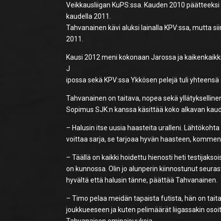
Veikkausliigan KuPS:ssa. Kauden 2010 päätteeksi T
kaudella 2011.
Tahvanainen kävi aluksi lainalla KPV:ssa, mutta sii
2011.
Kausi 2012 meni kokonaan Jarossa ja kaikenkaikkiaa
J
ipossa sekä KPV:ssa Ykkösen pelejä tuli yhteensä 6
Tahvanainen on taitava, nopea sekä yllätykselline
Sopimus SJK:n kanssa käsittää koko alkavan kau
– Halusin itse uusia haasteita uralleni. Lähtökohta
voittaa sarja, se tarjoaa hyvän haasteen, kommen
– Täällä on kaikki hoidettu hienosti heti testijakso
on kunnossa. Olin jo alunperin kiinnostunut seurasta
hyvältä että halusin tänne, päättää Tahvanainen.
– Timo pelaa meidän tapaista futista, hän on tait
joukkueeseen ja kuten pelimäärät liigassakin oso