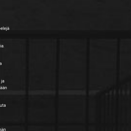
pelejä
ia.
ta
 ja
kään
uuta
ähän