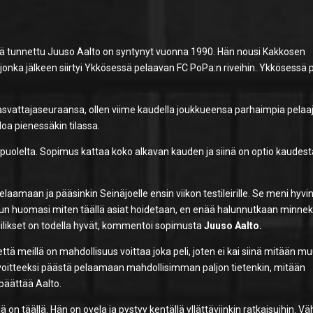
nä tunnettu Juuso Aalto on syntynyt vuonna 1990. Hän nousi Kakkosen
0, jonka jälkeen siirtyi Ykkösessä pelaavan FC PoPa:n riveihin. Ykkösessä 
asvattajaseuraansa, ollen viime kaudella joukkueensa parhaimpia pelaaj
oa pienessäkin tilassa.
lapuolelta. Sopimus kattaa koko alkavan kauden ja siinä on optio kaudes
aamaan ja pääsinkin Seinäjoelle ensin viikon testileirille. Se meni hyvin
kun huomasi miten täällä asiat hoidetaan, en enää halunnutkaan minne
ilikset on todella hyvät, kommentoi sopimusta
Juuso Aalto.
ttä meillä on mahdollisuus voittaa joka peli, joten ei kai siinä mitään m
tavoitteeksi päästä pelaamaan mahdollisimman paljon tietenkin, mitään
 päättää Aalto.
 on täällä. Hän on ovela ja pystyy kentällä yllättäviinkin ratkaisuihin. V