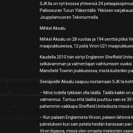
SJK:lla on nyt koossa yhteensä 24 pelaajasopimus
Palloseuran Turun Yläkentällä. Ykkösen sarjakausi
Jouppilanvuoren Tekonurmella.
Mihkel Aksalu
Mihkel Aksalu on 28 vuotias ja 194 senttiä pitkä 
maajoukkueessa, 12 peliä Viron U21 maajoukkuees
Kaudella 2010 hän siirtyi Englannin Sheffield Uni
selkävamman ja valmentajan vaihtumisen vuoksi. K
Mansfield Townin joukkueessa, mistä kuitenkin pala
Seinäjoelle Aksalu saapuu nostamaan SJK:ta koht
– Minä todella tykkään olla täällä. Täällä kaikki on
valmennus. Tuntuu että täältä puuttuu vain se 30
pahemmin vaikkapa Sheffield Unitedissta missä 
– Kun palasin Englannista Viroon, palasin lähinnä
palveluksen kun sain pelata heidän kanssaan pari k
Viron liigassa, missä olen omasta mielestäni saa