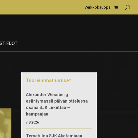
Verkkokauppa
STIEDOT
Tuoreimmat uutiset
Alexander Wessberg
esiintymässä päivän ottelussa
osana SJK Liikuttaa –
kampanjaa
7.8.2026
Tervetuloa SJK Akatemiaan