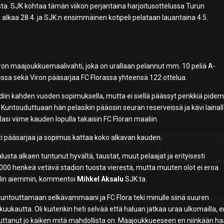
ta. SJK kohtaa tämän viikon perjantaina harjoitusottelussa Turun
 alkaa 28.4. ja SJK:n ensimmäinen kotipeli pelataan lauantaina 4.5.
Viron maajoukkuemaalivahti, joka on urallaan pelannut mm. 10 peliä A-
sa sekä Viron pääsarjaa FC Florassa yhteensä 122 ottelua.
tediin kahden vuoden sopimuksella, mutta ei siellä päässyt penkkiä pide
untouduttuaan hän pelasikin pääosin seuran reserveissä ja kävi lainal
si viime kauden lopulla takaisin FC Floran maaliin.
i pääsarjaa ja sopimus kattaa koko alkavan kauden.
 alusta alkaen tuntunut hyvältä, taustat, muut pelaajat ja erityisesti
 000 henkeä vetävä stadion tuosta vierestä, mutta muuten olot ei eroa
olin aiemmin, kommentoi
Mihkel Aksalu
SJK:ta.
 kuntouttamaan selkävammaani ja FC Flora teki minulle siinä suuren
uukautta. Oli kuitenkin heti selvää että haluan jatkaa uraa ulkomailla, 
vuttanut jo kaiken mitä mahdollista on. Maajoukkueeseen en niinkään ha