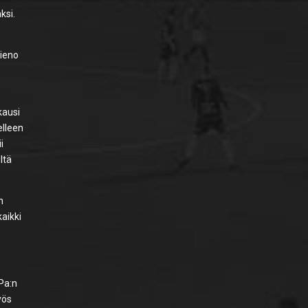
ksi.
hieno
kausi
elleen
i
ltä
n
aikki
Pa:n
yös