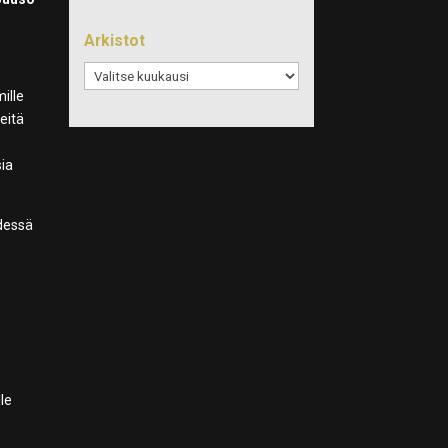
Arkistot
Arkistot
mille
eitä
sia
hdessä
le