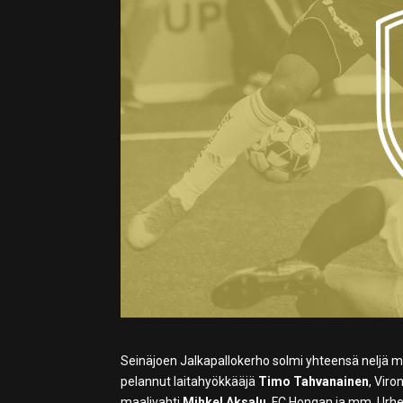
Seinäjoen Jalkapallokerho solmi yhteensä neljä m
pelannut laitahyökkääjä
Timo Tahvanainen
, Viro
maalivahti
Mihkel Aksalu
, FC Hongan ja mm. Urh