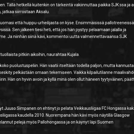
en. Tällä hetkellä kuitenkin on tärkeintä vakiinnuttaa paikka SJK:ssa ja 
jatkaa siirrostaan Aksalu.
huomasi että huippu-urheilijasta on kyse. Ensimmäisissä pallotreeneiss
ysissä. Sen jälkeen tiesi heti, että jos hän pystyy pelaamaan jalalla ja
me. Ja niinhän siinä kävi, kommentoi uutta valmennettavaansa SJK
t tuollaista pitkiin aikoihin, naurahtaa Kujala.
oko puolustuspeliin. Hän vaatii itseltään todella paljon, mutta kannust
keskity pelkästään omaan tekemiseen. Vaikka kilpailutilanne maalivahde
iirin. Hän on hyvin avoin ja kyllä minä olen ollut häneen tyytyväinen, pää
yt Juuso Simpanen on ehtinyt jo pelata Veikkausliigaa FC Hongassa kak
ausliigassa kaudella 2010. Nuorempana hän kävi myös näytillä Glasgow
pelannut pelejä myös Pallohongassa ja on käynyt läpi Suomen