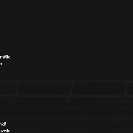
mmälle
la
enkä
aveile