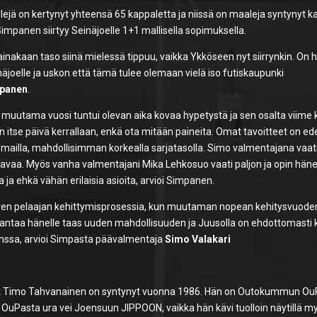
lejä on kertynyt yhteensä 65 kappaletta ja niissä on maaleja syntynyt ka
impanen siirtyy Seinäjoelle 1+1 mallisella sopimuksella.
inakaan taso siinä mielessä tippuu, vaikka Ykköseen nyt siirrynkin. On 
joelle ja uskon että tämä tulee olemaan vielä iso futiskaupunki
panen
.
sa muutama vuosi tuntui olevan aika kovaa hypetystä ja sen osalta viime 
 itse päivä kerrallaan, enkä ota mitään paineita. Omat tavoitteet on ed
komailla, mahdollisimman korkealla sarjatasolla. Simo valmentajana vaati
ttavaa. Myös vanha valmentajani Mika Lehkosuo vaati paljon ja opin häne
a ja ehkä vähän erilaisia asioita, arvioi Simpanen.
nuoren pelaajan kehittymisprosessia, kun muutaman nopean kehitysvuode
antaa hänelle taas uuden mahdollisuuden ja Juusolla on ehdottomasti k
nssa, arvioi Simpasta päävalmentaja
Simo Valakari
nut Timo Tahvanainen on syntynyt vuonna 1986. Hän on Outokummun Ou
na. OuPasta ura vei Joensuun JIPPOON, vaikka hän kävi tuolloin näytillä m