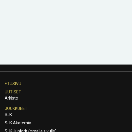
ETUSIVU
UUTISET
Arkisto
JOUKKUEET
SJK
SJK Akatemia
SJK Juniorit (omalle sivulle)