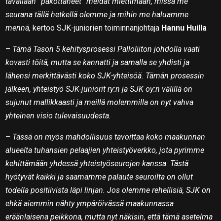
tavallaan ”pakottaneet” meidät miettimään, missä me
seurana tällä hetkellä olemme ja mihin me haluamme
mennä,
kertoo SJK-juniorien toiminnanjohtaja
Hannu Huilla
–
Tämä Tason 5 kehitysprosessi Palloliiton johdolla vaati
kovasti töitä, mutta se kannatti ja samalla se yhdisti ja
lähensi merkittävästi koko SJK-yhteisöä. Tämän prosessin
jälkeen, yhteistyö SJK-juniorit ry:n ja SJK oy:n välillä on
sujunut mallikkaasti ja meillä molemmilla on nyt vahva
yhteinen visio tulevaisuudesta.
–
Tässä on myös mahdollisuus tavoittaa koko maakunnan
alueelta tuhansien pelaajien yhteistyöverkko, jota pyrimme
kehittämään yhdessä yhteistyöseurojen kanssa. Tästä
hyötyvät kaikki ja saamamme palaute seuroilta on ollut
todella positiivista läpi linjan. Jos olemme rehellisiä, SJK on
ehkä aiemmin nähty ympäröivässä maakunnassa
eräänlaisena peikkona, mutta nyt näkisin, että tämä asetelma