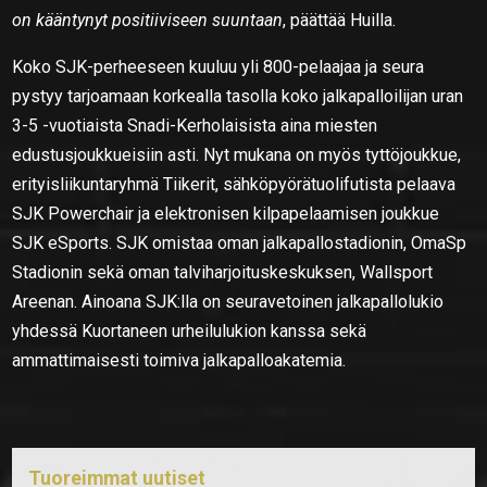
on kääntynyt positiiviseen suuntaan
, päättää Huilla.
Koko SJK-perheeseen kuuluu yli 800-pelaajaa ja seura
pystyy tarjoamaan korkealla tasolla koko jalkapalloilijan uran
3-5 -vuotiaista Snadi-Kerholaisista aina miesten
edustusjoukkueisiin asti. Nyt mukana on myös tyttöjoukkue,
erityisliikuntaryhmä Tiikerit, sähköpyörätuolifutista pelaava
SJK Powerchair ja elektronisen kilpapelaamisen joukkue
SJK eSports. SJK omistaa oman jalkapallostadionin, OmaSp
Stadionin sekä oman talviharjoituskeskuksen, Wallsport
Areenan. Ainoana SJK:lla on seuravetoinen jalkapallolukio
yhdessä Kuortaneen urheilulukion kanssa sekä
ammattimaisesti toimiva jalkapalloakatemia.
Tuoreimmat uutiset