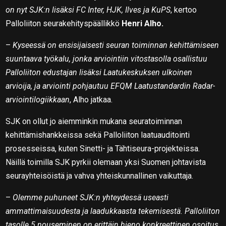
on nyt SJK:n lisäksi FC Inter, HJK, Ilves ja KuPS
, kertoo
Palloliiton seurakehityspäällikkö
Henri Alho.
–
Kyseessä on ensisijaisesti seuran toiminnan kehittämiseen
suuntaava työkalu, jonka arviointiin vitostasolla osallistuu
Palloliiton edustajan lisäksi Laatukeskuksen ulkoinen
arvioija, ja arviointi pohjautuu EFQM Laatustandardin Radar-
arviointilogiikkaan
, Alho jatkaa.
SJK on ollut jo aiemminkin mukana seuratoiminnan
kehittämishankkeissa sekä Palloliiton laatuauditointi
prosesseissa, kuten Sinetti- ja Tähtiseura-projekteissa.
Näillä toimilla SJK pyrkii olemaan yksi Suomen johtavista
seurayhteisöistä ja vahva yhteiskunnallinen vaikuttaja.
–
Olemme puhuneet SJK:n yhteydessä useasti
ammattimaisuudesta ja laadukkaasta tekemisestä. Palloliiton
tasolle 5 nouseminen on erittäin hieno konkreettinen osoitus