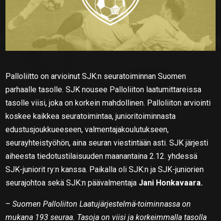
Palloliitto on arvioinut SJK:n seuratoiminnan Suomen
parhaalle tasolle. SJK nousee Palloliiton laatumittareissa
tasolle viisi, joka on korkein mahdollinen. Palloliiton arviointi
koskee kaikkea seuratoimintaa, junioritoiminnasta
edustusjoukkueeseen, valmentajakoulutukseen,
seurayhteistyöhön, aina seuran viestintään asti. SJK järjesti
aiheesta tiedotustilaisuuden maanantaina 2.12. yhdessä
SJK-juniorit ry:n kanssa. Paikalla oli SJK:n ja SJK-juniorien
seurajohtoa sekä SJK:n päävalmentaja
Jani Honkavaara.
–
Suomen Palloliiton Laatujärjestelmä-toiminnassa on
mukana 193 seuraa. Tasoja on viisi ja korkeimmalla tasolla