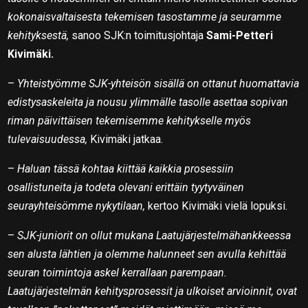
kokonaisvaltaisesta tekemisen tasostamme ja seuramme
kehityksestä,
sanoo SJK:n toimitusjohtaja
Sami-Petteri
Kivimäki.
–
Yhteistyömme SJK-yhteisön sisällä on ottanut huomattavia
edistysaskeleita ja nousu ylimmälle tasolle asettaa sopivan
riman päivittäisen tekemisemme kehitykselle myös
tulevaisuudessa,
Kivimäki jatkaa.
–
Haluan tässä kohtaa kiittää kaikkia prosessiin
osallistuneita ja todeta olevani erittäin tyytyväinen
seurayhteisömme nykytilaan,
kertoo Kivimäki vielä lopuksi.
–
SJK-juniorit on ollut mukana Laatujärjestelmähankkeessa
sen alusta lähtien ja olemme halunneet sen avulla kehittää
seuran toimintoja askel kerrallaan parempaan.
Laatujärjestelmän kehitysprosessit ja ulkoiset arvioinnit, ovat