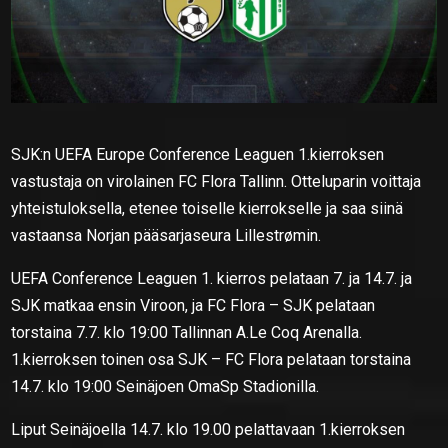
SJK:n UEFA Europe Conference Leaguen 1.kierroksen
vastustaja on virolainen FC Flora Tallinn. Otteluparin voittaja
yhteistuloksella, etenee toiselle kierrokselle ja saa siinä
vastaansa Norjan pääsarjaseura Lillestrømin.
UEFA Conference Leaguen 1. kierros pelataan 7. ja 14.7. ja
SJK matkaa ensin Viroon, ja FC Flora – SJK pelataan
torstaina 7.7. klo 19:00 Tallinnan A.Le Coq Arenalla.
1.kierroksen toinen osa SJK – FC Flora pelataan torstaina
14.7. klo 19:00 Seinäjoen OmaSp Stadionilla.
Liput Seinäjoella 14.7. klo 19.00 pelattavaan 1.kierroksen