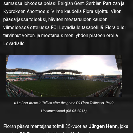
samassa lohkossa pelasi Belgian Gent, Serbian Partizan ja
Kyproksen Anorthosis. Viime kaudella Flora sijoittui Viron
pääsarjassa toiseksi, häviten mestaruuden kauden
viimeisessä ottelussa FCI Levadialle tasapelillä. Flora olisi
tarvinnut voiton, ja mestaruus meni yhden pisteen erolla
Levadialle.
A.Le Coq Arena in Tallinn after the game FC Flora Tallinn vs. Paide
Linnameeskond (06.05.2016)
Floran päävalmentajana toimii 35-vuotias
Jürgen Henn,
joka