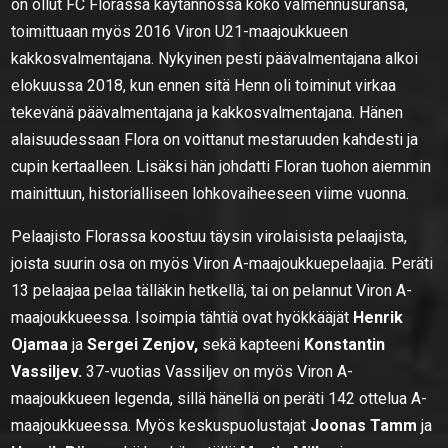
on ollut FC Florassa käytännössä koko valmennusuransa,
toimittuaan myös 2016 Viron U21-maajoukkueen
kakkosvalmentajana. Nykyinen pesti päävalmentajana alkoi
elokuussa 2018, kun ennen sitä Henn oli toiminut virkaa
tekevänä päävalmentajana ja kakkosvalmentajana. Hänen
alaisuudessaan Flora on voittanut mestaruuden kahdesti ja
cupin kertaalleen. Lisäksi hän johdatti Floran tuohon aiemmin
mainittuun, historialliseen lohkovaiheeseen viime vuonna.
Pelaajisto Florassa koostuu täysin virolaisista pelaajista,
joista suurin osa on myös Viron A-maajoukkuepelaajia. Peräti
13 pelaajaa pelaa tälläkin hetkellä, tai on pelannut Viron A-
maajoukkueessa. Isoimpia tähtiä ovat hyökkääjät
Henrik
Ojamaa
ja
Sergei Zenjov,
sekä kapteeni
Konstantin
Vassiljev.
37-vuotias Vassiljev on myös Viron A-
maajoukkueen legenda, sillä hänellä on peräti 142 ottelua A-
maajoukkueessa. Myös keskuspuolustajat
Joonas Tamm
ja