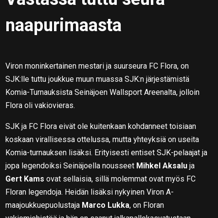
naapurimaasta
Viron moninkertainen mestari ja suurseura FC Flora, on
SJK:lle tuttu joukkue muun muassa SJK:n järjestämistä
Komia-Turnauksista Seinäjoen Wallsport Areenalta, jolloin
Flora oli vakiovieras.
SJK ja FC Flora eivät ole kuitenkaan kohdanneet toisiaan
koskaan virallisessa ottelussa, mutta yhteyksiä on useita
Komia-turnauksen lisäksi. Erityisesti entiset SJK-pelaajat ja
jopa legendoiksi Seinäjoella nousseet
Mihkel Aksalu
ja
Gert Kams
ovat sellaisia, sillä molemmat ovat myös FC
Floran legendoja. Heidän lisäksi nykyinen Viron A-
maajoukkuepuolustaja
Marco Lukka
, on Floran