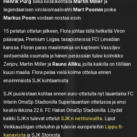
Henrik Pürg
sekä keskikentällä
Martin Miller
ja
legendaarisen virolaismaalivahti
Mart Poomin
poika
Markus Poom
voidaan nostaa esiin.
15 pelatun ottelun jälkeen, Flora johtaa tällä hetkellä Viron
pääsarjaa, Premium Liigaa, tasapisteissä FCI Levadian
kanssa. Floran paras maalintekijä on kapteeni Vassiljev
seitsemällä osumalla ja hänen perässään tulee kolmikko
Zenjov, Martin Miller ja
Rauno Alliku
, joilla kaikilla on tilillään
kuusi maalia. Flora pelaa vielä kolme ottelua ennen
ensimmäistä SJK kohtaamista.
SJK puolestaan kohtaa ennen euro-otteluita nyt lauantaina FC
Interin OmaSp Stadionilla Superlauantain ottelussa ja ensi
keskiviikkona 22.6. FC Hakan OmaSp Stadionilla. Löydät
kaikki SJK:n tulevat ottelut
SJK:n nettisivuilta.
Liput
Veikkausliigan otteluihin ja tuleviin europeleihin
Lippu.fi-
kanavista
ja SJK Storesta.