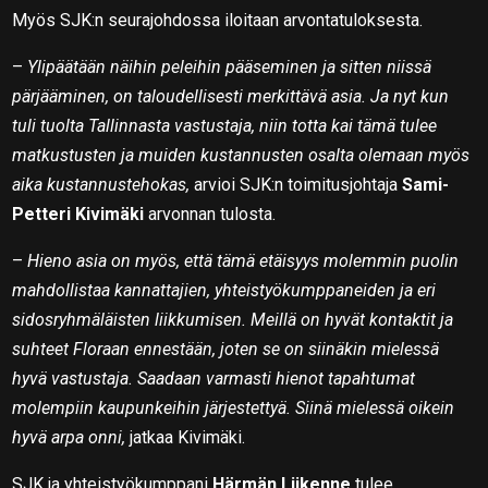
Myös SJK:n seurajohdossa iloitaan arvontatuloksesta.
–
Ylipäätään näihin peleihin pääseminen ja sitten niissä
pärjääminen, on taloudellisesti merkittävä asia. Ja nyt kun
tuli tuolta Tallinnasta vastustaja, niin totta kai tämä tulee
matkustusten ja muiden kustannusten osalta olemaan myös
aika kustannustehokas,
arvioi SJK:n toimitusjohtaja
Sami-
Petteri Kivimäki
arvonnan tulosta.
–
Hieno asia on myös, että tämä etäisyys molemmin puolin
mahdollistaa kannattajien, yhteistyökumppaneiden ja eri
sidosryhmäläisten liikkumisen. Meillä on hyvät kontaktit ja
suhteet Floraan ennestään, joten se on siinäkin mielessä
hyvä vastustaja. Saadaan varmasti hienot tapahtumat
molempiin kaupunkeihin järjestettyä. Siinä mielessä oikein
hyvä arpa onni,
jatkaa Kivimäki.
SJK ja yhteistyökumppani
Härmän Liikenne
tulee