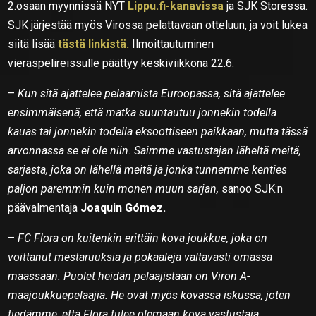
2.osaan myynnissä NYT
Lippu.fi-kanavissa
ja SJK Storessa.
SJK järjestää myös Virossa pelattavaan otteluun, ja voit lukea
siitä lisää
tästä linkistä.
Ilmoittautuminen
vieraspelireissulle päättyy keskiviikkona 22.6.
–
Kun sitä ajattelee pelaamista Euroopassa, sitä ajattelee
ensimmäisenä, että matka suuntautuu jonnekin todella
kauas tai jonnekin todella eksoottiseen paikkaan, mutta tässä
arvonnassa se ei ole niin. Saimme vastustajan läheltä meitä,
sarjasta, joka on lähellä meitä ja jonka tunnemme kenties
paljon paremmin kuin monen muun sarjan,
sanoo SJK:n
päävalmentaja
Joaquin Gómez.
–
FC Flora on kuitenkin erittäin kova joukkue, joka on
voittanut mestaruuksia ja pokaaleja valtavasti omassa
maassaan. Puolet heidän pelaajistaan on Viron A-
maajoukkuepelaajia. He ovat myös kovassa iskussa, joten
tiedämme, että Flora tulee olemaan kova vastustaja.