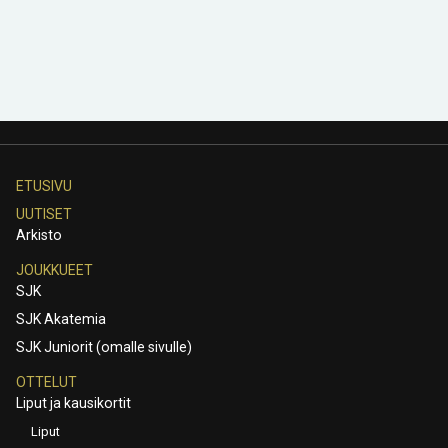
ETUSIVU
UUTISET
Arkisto
JOUKKUEET
SJK
SJK Akatemia
SJK Juniorit (omalle sivulle)
OTTELUT
Liput ja kausikortit
Liput