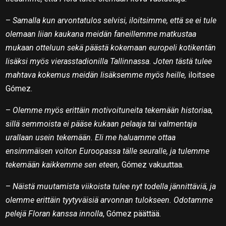
–
Samalla kun arvontatulos selvisi, iloitsimme, että se ei tule
olemaan liian kaukana meidän faneillemme matkustaa
mukaan otteluun sekä päästä kokemaan europeli kotikentän
lisäksi myös vierasstadionilla Tallinnassa. Joten tästä tulee
mahtava kokemus meidän lisäksemme myös heille,
iloitsee
Gómez.
–
Olemme myös erittäin motivoituneita tekemään historiaa,
sillä semmoista ei pääse kukaan pelaaja tai valmentaja
urallaan usein tekemään. Eli me haluamme ottaa
ensimmäisen voiton Euroopassa tälle seuralle, ja tulemme
tekemään kaikkemme sen eteen,
Gómez vakuuttaa.
–
Näistä muutamista viikoista tulee nyt todella jännittäviä, ja
olemme erittäin tyytyväisiä arvonnan tulokseen. Odotamme
pelejä Floran kanssa innolla
, Gómez päättää.