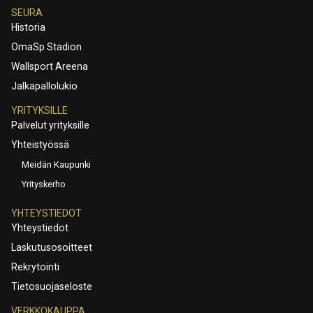
SEURA
Historia
OmaSp Stadion
Wallsport Areena
Jalkapallolukio
YRITYKSILLE
Palvelut yrityksille
Yhteistyössä
Meidän Kaupunki
Yrityskerho
YHTEYSTIEDOT
Yhteystiedot
Laskutusosoitteet
Rekrytointi
Tietosuojaseloste
VERKKOKAUPPA