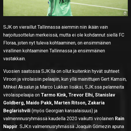
SJK on vieraillut Tallinnassa aiemmin niin ikään vain
harjoitusottelun merkeissä, mutta ei ole kohdannut siellä FC
Floraa, joten nyt tuleva kohtaaminen, on ensimmäinen
virallinen kohtaaminen Tallinnassa ja ensimmäinen
vastakkain.
Vuosien saatossa SJK:lla on ollut kuitenkin hyvät suhteet
Viroon ja virolaisiin pelaajiin, kun yllä mainittujen Gert Kamsin,
Mihkel Aksalun ja Marco Lukkan lisäksi, SJK:ssa pelanneita
virolaispelaajia on
Tarmo Kink, Trevor Elhi, Stanislav
Goldberg, Maido Pakk, Marten Ritson, Zakaria
Beglarishvili
(myös Georgian kansalaisuus) ja
valmennnusryhmässä kaudella 2020 vaikutti virolainen
Rain
Nappir
. SJK:n valmennusryhmässä Joaquín Gómezin apuna