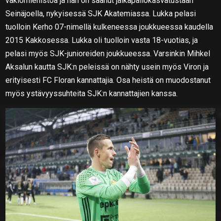
vakiomiehistöä ja hän on saanut jalkapallokasvatustaan
Seinäjoella, nykyisessä SJK Akatemiassa. Lukka pelasi
tuolloin Kerho 07-nimellä kulkeneessa joukkueessa kaudella
2015 Kakkosessa. Lukka oli tuolloin vasta 18-vuotias, ja
pelasi myös SJK-junioreiden joukkueessa. Varsinkin Mihkel
Aksalun kautta SJK:n peleissä on nähty usein myös Viron ja
erityisesti FC Floran kannattajia. Osa heistä on muodostanut
myös ystävyyssuhteita SJK:n kannattajien kanssa.