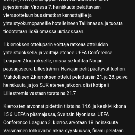
järjestämään Virossa 7. heinäkuuta pelattavaan
vierasotteluun bussimatkan kannattajille ja
yhteistyökumppaneille hotelleineen Tallinnassa, ja tuosta
tiedotetaan lisää omassa uutisessaan.
1.kierroksen otteluparin voittaja ratkeaa otteluiden
yhteistuloksella, ja voittaja etenee UEFA Conference
Leaguen 2.kierrokselle, missä se kohtaa Norjan
pääsarjaseura Lillestrømin. Häviäjän pelit päättyvät tuohon.
Mahdollisen 2.kierroksen ottelut pelattaisiin 21. ja 28. päivä
heinäkuuta, ja jos SJK etenee jatkoon, olisi kotipeli
Lillestrømia vastaan torstaina 21.7.
Kierrosten arvonnat pidettiin tiistaina 14.6. ja keskiviikkona
15.6. UEFA:n päämajassa, Sveitsin Nyonissa. UEFA
Conference Leaguen 3. kierros arvotaan 18. heinäkuuta.
Varsinainen lohkovaihe alkaa syyskuussa, finaali pelataan