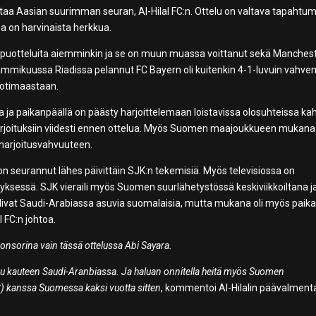
taa Aasian suurimman seuran, Al-Hilal FC:n. Ottelu on valtava tapahtum
a on harvinaista herkkua.
huippuotteluita aiemminkin ja se on muun muassa voittanut sekä Manches
ammikuussa Riadissa pelannut FC Bayern oli kuitenkin 4-1-luvuin vahve
 kotimaastaan.
ja paikanpäällä on päästy harjoittelemaan loistavissa olosuhteissa ka
arjoituksiin viidesti ennen ottelua. Myös Suomen maajoukkueen mukana
 harjoitusvahvuuteen.
on seurannut lähes päivittäin SJK:n tekemisiä. Myös televisiossa on
tyksessä. SJK vieraili myös Suomen suurlähetystössä keskiviikkoiltana j
 olivat Saudi-Arabiassa asuvia suomalaisia, mutta mukana oli myös paikal
l FC:n johtoa.
ponsorina vain tässä ottelussa Abi Sayara.
uu kauteen Saudi-Aranbiassa. Ja haluan onnitella heitä myös Suomen
) kanssa Suomessa kaksi vuotta sitten
, kommentoi Al-Hilalin päävalment