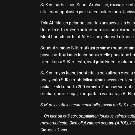
SJK on parhaillaan Saudi-Arabiassa, missä se koh
sillä eurooppalaisen joukkueen näkeminen Riadiss
Toki Al-Hilal on pelannut useita kansainvälisiä 
Unitedin että Valencian kohtaamisissaan. Viime t
Muut harjoitusottelut Al-Hilal on pelannut ulkona
Saudi-Arabiaan SJK matkasi jo viime maanantaina 
päivässä. Kaikkiaan luonnonnurmelle päästään h
olleet kuusi SJK-miestä, ovat jo liittyneet mukaan
SJK on myös luonut suhteita ja paikallinen media 
analysoitu SJK:n mahdollisuuksia useissa eri lähe
paikalle oli kutsuttu 200 ihmistä. Pääosin vieraat
mediaa, poliitikkoja ja perjantain vastustaja Al-Hila
SJK pelaa ottelun erikoispaidoilla, joissa on SJK:n s
–
On hienoa että eurooppalainen joukkue valmistaut
mestaruudesta. Olen ollut vanhan seurani (APOEL FC
Giorgios Donis.