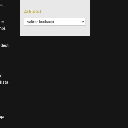
a,
Arkistot
Arkistot
ter
mpi.
hdesti
a
lista
aja