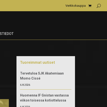
Verkkokauppa
STIEDOT
Tuoreimmat uutiset
Tervetuloa SJK Akatemiaan
Momo Cissé
6.8.2026
Huomenna IF Gnistan vastassa
viikon toisessa kotiottelussa
6.8.2026