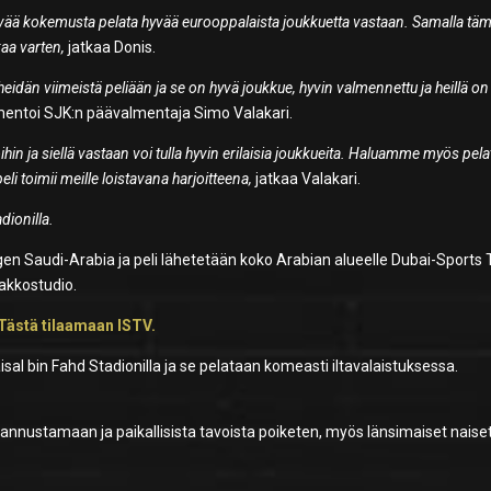
hyvää kokemusta pelata hyvää eurooppalaista joukkuetta vastaan. Samalla tä
aa varten,
jatkaa Donis.
 heidän viimeistä peliään ja se on hyvä joukkue, hyvin valmennettu ja heillä on
ntoi SJK:n päävalmentaja Simo Valakari.
ja siellä vastaan voi tulla hyvin erilaisia joukkueita. Haluamme myös pela
eli toimii meille loistavana harjoitteena,
jatkaa Valakari.
dionilla.
n Saudi-Arabia ja peli lähetetään koko Arabian alueelle Dubai-Sports 
akkostudio.
Tästä tilaamaan ISTV.
aisal bin Fahd Stadionilla ja se pelataan komeasti iltavalaistuksessa.
annustamaan ja paikallisista tavoista poiketen, myös länsimaiset naise