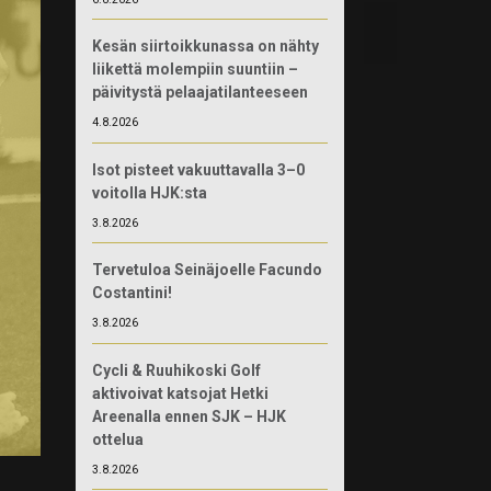
Kesän siirtoikkunassa on nähty
liikettä molempiin suuntiin –
päivitystä pelaajatilanteeseen
4.8.2026
Isot pisteet vakuuttavalla 3–0
voitolla HJK:sta
3.8.2026
Tervetuloa Seinäjoelle Facundo
Costantini!
3.8.2026
Cycli & Ruuhikoski Golf
aktivoivat katsojat Hetki
Areenalla ennen SJK – HJK
ottelua
3.8.2026