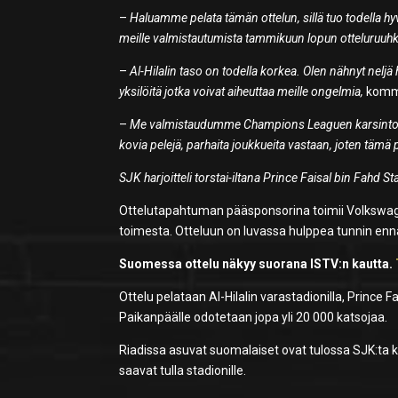
–
Haluamme pelata tämän ottelun, sillä tuo todella 
meille valmistautumista tammikuun lopun otteluruuhk
–
Al-Hilalin taso on todella korkea. Olen nähnyt neljä
yksilöitä jotka voivat aiheuttaa meille ongelmia,
komme
–
Me valmistaudumme Champions Leaguen karsintoihin 
kovia pelejä, parhaita joukkueita vastaan, joten tämä p
SJK harjoitteli torstai-iltana Prince Faisal bin Fahd Sta
Ottelutapahtuman pääsponsorina toimii Volkswage
toimesta. Otteluun on luvassa hulppea tunnin enn
Suomessa ottelu näkyy suorana ISTV:n kautta.
Ottelu pelataan Al-Hilalin varastadionilla, Prince F
Paikanpäälle odotetaan jopa yli 20 000 katsojaa.
Riadissa asuvat suomalaiset ovat tulossa SJK:ta k
saavat tulla stadionille.