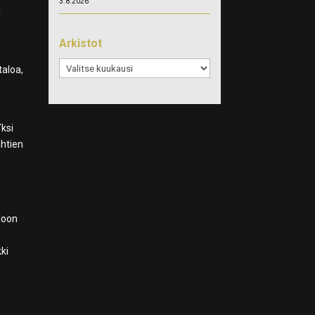
3.8.2026
i
Arkistot
Arkistot
taloa,
Yksi
ähtien
aloon
kki