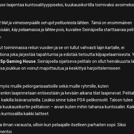
 laajentaa kuntosalityyppiseksi, kuukausikortilla toimivaksi avoimeks
 tilat ja viimeisenpäälle set-upit pelituoleista lähtien. Tämä on ensimmäinen
isään, käy pelaamassa ja lähtee pois,
kuvailee Seinäjoella starttaavaa peli
.
 toiminnassa reilun vuoden ja se on tullut vahvasti lajin kartalle, ei
iona joka järjestää tapahtumia ja edistää tietoutta kilpapelaamisesta. 
Sp Gaming House
. Seinäjoella sijaitseva pelitalo on ollut heinäkuusta l
ssa joukkue on voinut majoittautua ja keskittyä harjoittelemiseen
 myös muille peliorganisaatioille sekä muille ryhmille, kuten
tenkin laajennetaan entisestään ja kevään aikana tilat laajenevat. Pelit
killa lisävarusteilla. Lisäksi sinne tulee PS4-pelikonsolit. Taloon tulee
aa kuukausikortin pelitaloon – aivan kuten mihin tahansa kuntosaliin. Kai
untosalilla kaikki laitteet.
a ilman varausta, silloin kun pelaajalle itselleen parhaiten sopii. Siksi
mentoi.