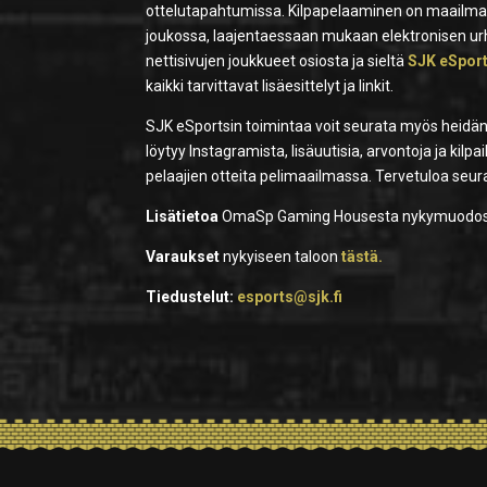
ottelutapahtumissa. Kilpapelaaminen on maailman
joukossa, laajentaessaan mukaan elektronisen urh
nettisivujen joukkueet osiosta ja sieltä
SJK eSports
kaikki tarvittavat lisäesittelyt ja linkit.
SJK eSportsin toimintaa voit seurata myös heidän
löytyy Instagramista, lisäuutisia, arvontoja ja kilpa
pelaajien otteita pelimaailmassa. Tervetuloa se
Lisätietoa
OmaSp Gaming Housesta nykymuodo
Varaukset
nykyiseen taloon
tästä.
Tiedustelut:
esports@sjk.fi