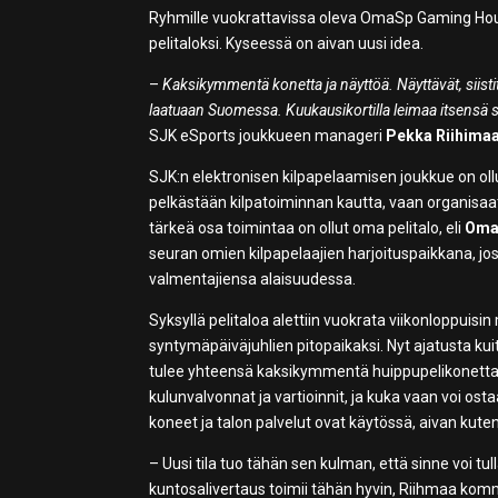
Ryhmille vuokrattavissa oleva OmaSp Gaming House
pelitaloksi. Kyseessä on aivan uusi idea.
–
Kaksikymmentä konetta ja näyttöä. Näyttävät, siistit
laatuaan Suomessa. Kuukausikortilla leimaa itsensä s
SJK eSports joukkueen manageri
Pekka Riihimaa
SJK:n elektronisen kilpapelaamisen joukkue on ollut
pelkästään kilpatoiminnan kautta, vaan organisaat
tärkeä osa toimintaa on ollut oma pelitalo, eli
Oma
seuran omien kilpapelaajien harjoituspaikkana, jo
valmentajiensa alaisuudessa.
Syksyllä pelitaloa alettiin vuokrata viikonloppuisin
syntymäpäiväjuhlien pitopaikaksi. Nyt ajatusta kui
tulee yhteensä kaksikymmentä huippupelikonetta kai
kulunvalvonnat ja vartioinnit, ja kuka vaan voi ost
koneet ja talon palvelut ovat käytössä, aivan kuten k
– Uusi tila tuo tähän sen kulman, että sinne voi tull
kuntosalivertaus toimii tähän hyvin, Riihmaa kom