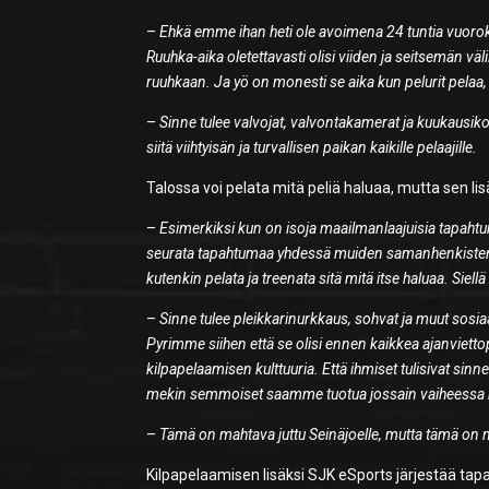
–
Ehkä emme ihan heti ole avoimena 24 tuntia vuoroka
Ruuhka-aika oletettavasti olisi viiden ja seitsemän väl
ruuhkaan. Ja yö on monesti se aika kun pelurit pelaa,
–
Sinne tulee valvojat, valvontakamerat ja kuukausiko
siitä viihtyisän ja turvallisen paikan kaikille pelaajille.
Talossa voi pelata mitä peliä haluaa, mutta sen li
–
E
simerkiksi kun on isoja maailmanlaajuisia tapaht
seurata tapahtumaa yhdessä muiden samanhenkisten k
kutenkin pelata ja treenata sitä mitä itse haluaa. Siell
–
Sinne tulee pleikkarinurkkaus, sohvat ja muut sosiaa
Pyrimme siihen että se olisi ennen kaikkea ajanviett
kilpapelaamisen kulttuuria. Että ihmiset tulisivat si
mekin semmoiset saamme tuotua jossain vaiheess
–
Tämä on mahtava juttu Seinäjoelle, mutta tämä on 
Kilpapelaamisen lisäksi SJK eSports järjestää tap