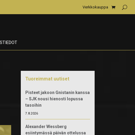
Verkkokauppa
STIEDOT
Tuoreimmat uutiset
Pisteet jakoon Gnistanin kanssa
– SJK nousi hienosti lopussa
tasoihin
7.8.2026
Alexander Wessberg
esiintymässä päivän ottelussa