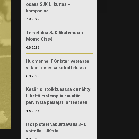
osana SJK Liikuttaa –
kampanjaa
7.8.2026
Tervetuloa SJK Akatemiaan
Momo Cissé
6.8.2026
Huomenna IF Gnistan vastassa
viikon toisessa kotiottelussa
6.8.2026
Kesän siirtoikkunassa on nähty
liikettä molempiin suuntiin –
päivitystä pelaajatilanteeseen
4.8.2026
Isot pisteet vakuuttavalla 3–0
voitolla HJK:sta