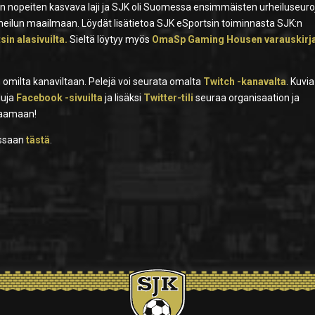
 nopeiten kasvava laji ja SJK oli Suomessa ensimmäisten urheiluseuro
eilun maailmaan. Löydät lisätietoa SJK eSportsin toiminnasta SJK:n
in alasivuilta.
Sieltä löytyy myös
OmaSp Gaming Housen varauskirj
 omilta kanaviltaan. Pelejä voi seurata omalta
Twitch -kanavalta
. Kuvia
iluja
Facebook -sivuilta
ja lisäksi
Twitter-tili
seuraa organisaation ja
uraamaan!
ssaan
tästä
.