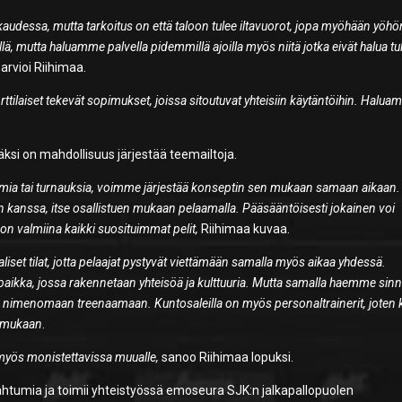
udessa, mutta tarkoitus on että taloon tulee iltavuorot, jopa myöhään yöhö
illä, mutta haluamme palvella pidemmillä ajoilla myös niitä jotka eivät halua tu
arvioi Riihimaa.
rttilaiset tekevät sopimukset, joissa sitoutuvat yhteisiin käytäntöihin. Halu
säksi on mahdollisuus järjestää teemailtoja.
umia tai turnauksia, voimme järjestää konseptin sen mukaan samaan aikaan. 
anssa, itse osallistuen mukaan pelaamalla. Pääsääntöisesti jokainen voi
ä on valmiina kaikki suosituimmat pelit,
Riihimaa kuvaa.
liset tilat, jotta pelaajat pystyvät viettämään samalla myös aikaa yhdessä.
opaikka, jossa rakennetaan yhteisöä ja kulttuuria. Mutta samalla haemme sin
nne nimenomaan treenaamaan. Kuntosaleilla on myös personaltrainerit, joten k
a mukaan
.
myös monistettavissa muualle,
sanoo Riihimaa lopuksi.
ahtumia ja toimii yhteistyössä emoseura SJK:n jalkapallopuolen