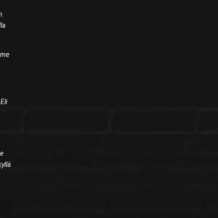
n.
lla
amme
Eli
ne
yllä