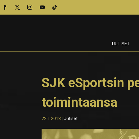
UUTISET
SJK eSportsin pe
toimintaansa
22.1.2018
|
Uutiset