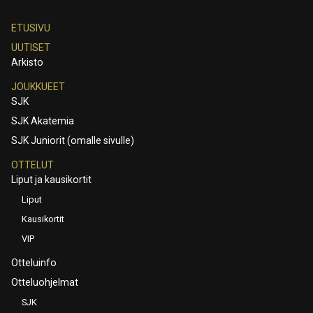
ETUSIVU
UUTISET
Arkisto
JOUKKUEET
SJK
SJK Akatemia
SJK Juniorit (omalle sivulle)
OTTELUT
Liput ja kausikortit
Liput
Kausikortit
VIP
Otteluinfo
Otteluohjelmat
SJK