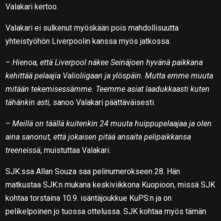
Valakari kertoo.
Valakari ei sulkenut myöskään pois mahdollisuutta
yhteistyöhön Liverpoolin kanssa myös jatkossa.
–
Hienoa, että Liverpool näkee Seinäjoen hyvänä paikkana
kehittää pelaajia Valioliigaan ja ylöspäin. Mutta emme muuta
mitään tekemisessämme. Teemme asiat laadukkaasti kuten
tähänkin asti,
sanoo Valakari päättäväisesti.
–
Meillä on täällä kuitenkin 24 muuta huippupelaajaa ja olen
aina sanonut, että jokaisen pitää ansaita pelipaikkansa
treeneissä
, muistuttaa Valakari.
SJK:ssa Allan Souza saa pelinumerokseen 28. Hän
matkustaa SJK:n mukana keskiviikkona Kuopioon, missä SJK
kohtaa torstaina 10.9. isäntäjoukkue KuPS:n ja on
pelikelpoinen jo tuossa ottelussa. SJK kohtaa myös tämän