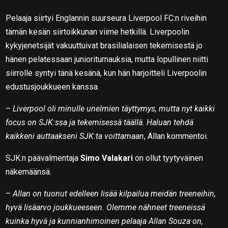
Pelaaja siirtyi Englannin suurseura Liverpool FC:n riveihin
tämän kesän siirtoikkunan viime hetkillä. Liverpoolin
kykyjenetsijät vakuuttuivat brasilialaisen tekemisestä jo
hänen pelatessaan junioriturnauksia, mutta lopullinen niitti
siirrolle syntyi tänä kesänä, kun hän harjoitteli Liverpoolin
edustusjoukkueen kanssa.
–
Liverpool oli minulle unelmien täyttymys, mutta nyt kaikki
focus on SJK:ssa ja tekemisessä täällä. Haluan tehdä
kaikkeni auttaakseni SJK:ta voittamaan
, Allan kommentoi.
SJK:n päävalmentaja
Simo Valakari
on ollut tyytyväinen
näkemäänsä.
–
Allan on tuonut edelleen lisää kilpailua meidän treeneihin,
hyvä lisäarvo joukkueeseen. Olemme nähneet treeneissä
kuinka hyvä ja kunnianhimoinen pelaaja Allan Souza on,