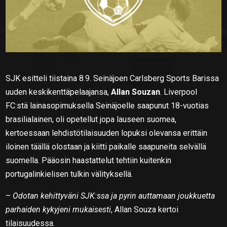
SJK esitteli tiistaina 8.9. Seinäjoen Carlsberg Sports Barissa
uuden keskikenttäpelaajansa,
Allan Souzan
. Liverpool
FC:stä lainasopimuksella Seinäjoelle saapunut 18-vuotias
brasilialainen, oli opetellut jopa lauseen suomea,
kertoessaan lehdistötilaisuuden lopuksi olevansa erittäin
iloinen täällä olostaan ja kiitti paikalle saapuneita selvällä
suomella. Pääosin haastattelut tehtiin kuitenkin
portugalinkielisen tulkin välityksellä.
–
Odotan kehittyväni SJK:ssa ja pyrin auttamaan joukkuetta
parhaiden kykyjeni mukaisesti
, Allan Souza kertoi
tilaisuudessa.