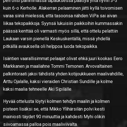
peli olisi pahimmassa tapauksessa päättyä yhtä hyvin 3-3
kuin 6-o Kerholle. Alakerran pelaaminen jätti kyllä toivomisen
varaa siinä mielessä, että tasoonsa nähden ViPa sai aivan
liikaa tekopaikkoja. Syynsä lukuisiin paikkoihin kummassakin
päässä kenttää oli varmasti myös sillä, että ottelu pelattiin
Laukaan varsin pienellä Keskuskentällä, missä yhdellä
pitkällä avauksella oli helppoa luoda tekopaikka.
Isäntien vaarallisimmat pelaajat olivat ehkä juuri kookas Eero
Markkanen ja maaliahne Tommi Temonen. Arvovaltainen
palkintoraati jakoi tähdistä yhden kotijoukkueen maalivahdille,
Arttu Ojalalle, kaksi vieraiden Christian Sundille ja kolme
kaksi maalia tehneelle Aki Sipilälle.
Hyvää ottelusta löytyi kolmen tehdyn maalin ja kolmen
pisteen lisäksi se, että Mikko Ylihärsilän polvi kesti
mainiosti täydet 90 minuuttia ja kahdesti Myhi olikin
siivoamassa palloa pois maaliviivalta.