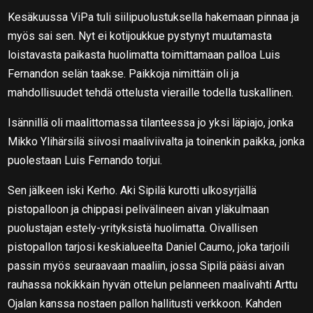
Kesäkuussa ViPa tuli siilipuolustuksella hakemaan pinnaa ja
myös sai sen. Nyt ei kotijoukkue pystynyt muutamasta
loistavasta paikasta huolimatta toimittamaan palloa Luis
Fernandon selän taakse. Paikkoja nimittäin oli ja
mahdollisuudet tehdä ottelusta vieraille todella tuskallinen.
Isännillä oli maalittomassa tilanteessa jo yksi läpiajo, jonka
Mikko Ylihärsilä siivosi maaliviivalta ja toinenkin paikka, jonka
puolestaan Luis Fernando torjui.
Sen jälkeen iski Kerho. Aki Sipilä kurotti ulkosyrjällä
pistopalloon ja chippasi pelivälineen aivan yläkulmaan
puolustajan estely-yrityksistä huolimatta. Oivallisen
pistopallon tarjosi keskialueelta Daniel Caumo, joka tarjoili
passin myös seuraavaan maaliin, jossa Sipilä pääsi aivan
rauhassa nokikkain hyvän ottelun pelanneen maalivahti Arttu
Ojalan kanssa nostaen pallon hallitusti verkkoon. Kahden