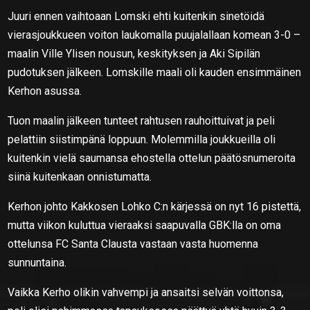
Juuri ennen vaihtoaan Lomski ehti kuitenkin sinetöidä
vierasjoukkueen voiton laukomalla puujalallaan komean 3-0 –
maalin Ville Ylisen nousun, keskityksen ja Aki Sipilän
pudotuksen jälkeen. Lomskille maali oli kauden ensimmäinen
Kerhon asussa.
Tuon maalin jälkeen tunteet rahtusen rauhoittuivat ja peli
pelattiin siistimpänä loppuun. Molemmilla joukkueilla oli
kuitenkin vielä saumansa ehostella ottelun päätösnumeroita
siinä kuitenkaan onnistumatta.
Kerhon johto Kakkosen Lohko C:n kärjessä on nyt 16 pistettä,
mutta viikon kuluttua vieraaksi saapuvalla GBK:lla on oma
ottelunsa FC Santa Clausta vastaan vasta huomenna
sunnuntaina.
Vaikka Kerho olikin vahvempi ja ansaitsi selvän voittonsa,