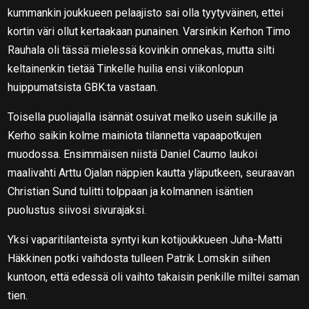
kummankin joukkueen pelaajisto sai olla tyytyväinen, ettei
kortin väri ollut kertaakaan punainen. Varsinkin Kerhon Timo
Rauhala oli tässä mielessä kovinkin onnekas, mutta silti
keltainenkin tietää Tinkelle huilia ensi viikonlopun
huippumatsista GBK:ta vastaan.
Toisella puoliajalla isännät osuivat melko usein sukille ja
Kerho saikin kolme mainiota tilannetta vapaapotkujen
muodossa. Ensimmäisen niistä Daniel Caumo laukoi
maalivahti Arttu Ojalan näppien kautta yläputkeen, seuraavan
Christian Sund tulitti tolppaan ja kolmannen isäntien
puolustus siivosi sivurajaksi.
Yksi vaparitilanteista syntyi kun kotijoukkueen Juha-Matti
Häkkinen potki vaihdosta tulleen Patrik Lomskin siihen
kuntoon, että edessä oli vaihto takaisin penkille miltei saman
tien.