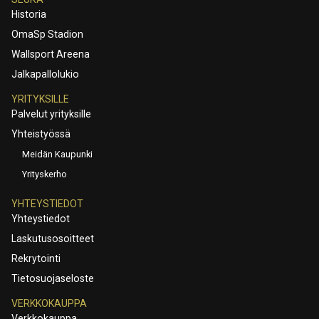
Historia
OmaSp Stadion
Wallsport Areena
Jalkapallolukio
YRITYKSILLE
Palvelut yrityksille
Yhteistyössä
Meidän Kaupunki
Yrityskerho
YHTEYSTIEDOT
Yhteystiedot
Laskutusosoitteet
Rekrytointi
Tietosuojaseloste
VERKKOKAUPPA
Verkkokauppa