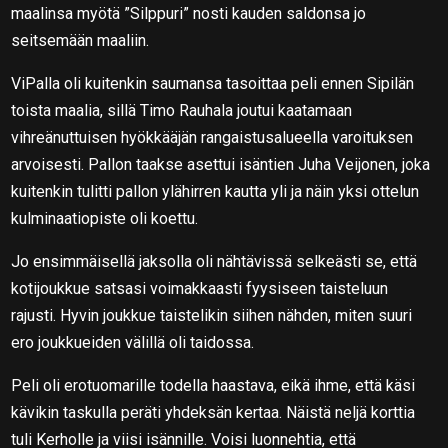
maalinsa myötä ”Silppuri” nosti kauden saldonsa jo
seitsemään maaliin.
ViPalla oli kuitenkin saumansa tasoittaa peli ennen Sipilän
toista maalia, sillä Timo Rauhala joutui kaatamaan
vihreänuttuisen hyökkääjän rangaistusalueella varoituksen
arvoisesti. Pallon taakse asettui isäntien Juha Veijonen, joka
kuitenkin tulitti pallon ylähirren kautta yli ja näin yksi ottelun
kulminaatiopiste oli koettu.
Jo ensimmäisellä jaksolla oli nähtävissä selkeästi se, että
kotijoukkue satsasi voimakkaasti fyysiseen taisteluun
rajusti. Hyvin joukkue taistelikin siihen nähden, miten suuri
ero joukkueiden välillä oli taidossa.
Peli oli erotuomarille todella haastava, eikä ihme, että käsi
kävikin taskulla peräti yhdeksän kertaa. Näistä neljä korttia
tuli Kerholle ja viisi isännille. Voisi luonnehtia, että