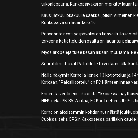
viikonloppuna. Runkopäiväksi on merkitty lauantai
Kausi jatkuu lokakuulle saakka, jolloin viimeinen
Runkopäivä on lauantai 6.10.
Pääsääntöisesti pelipäväksi on kaavailtu lauantait
toiveena kotiotteluiden osalta on lauantai pelipäiv
Myös arkipelejä tulee kesän aikaan muutama. Ne on
Seurat ilmoittavat Palloliitolle toiveitaan tällä k
Näillä näkymin Kerholla lienee 13 kotiottelua ja 
Kotkaan. ”Paikallisottelu” on FC Hämeenlinnaa va
Ennen talven lisenssikuvioita Ykkösessä näyttäisiv
HIFK, sekä PK-35 Vantaa, FC KooTeePee, JIPPO Jo
Kerho on aikaisemmin kohdannut näistä joukkuei
Cupissa, sekä OPS:n Kakkosessa parillakin kaudell