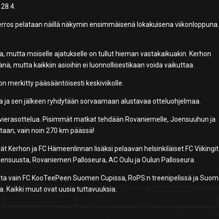
 28.4.
 kierros pelataan näillä näkymin ensimmäisenä lokakuisena viikonloppuna
a, mutta moiselle ajatukselle on tullut hieman vastakaikuakin. Kerhon
änä, mutta kaikkiin asioihin ei luonnollisestikaan voida vaikuttaa.
 merkitty pääsääntöisesti keskiviikolle.
uulla ja sen jälkeen ryhdytään sorvaamaan alustavaa otteluohjelmaa.
14 vierasottelua. Pisimmät matkat tehdään Rovaniemelle, Joensuuhun ja
staan, vain noin 270 km päässä!
ät Kerhon ja FC Hämeenlinnan lisäksi pelaavan helsinkiläiset FC Viikingit
ensuusta, Rovaniemen Palloseura, AC Oulu ja Oulun Palloseura.
sta vain FC KooTeePeen Suomen Cupissa, RoPS:n treenipelissä ja Suo
a. Kaikki muut ovat uusia tuttavuuksia.