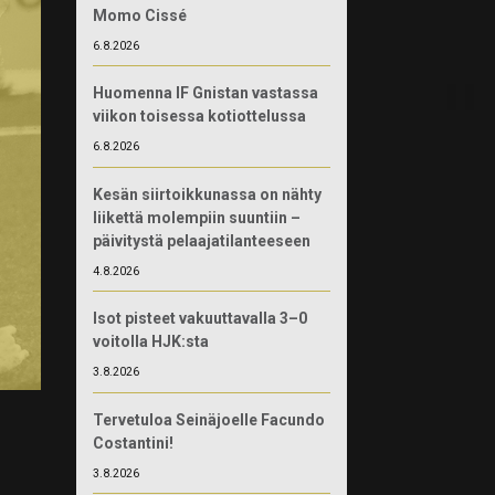
Momo Cissé
6.8.2026
Huomenna IF Gnistan vastassa
viikon toisessa kotiottelussa
6.8.2026
Kesän siirtoikkunassa on nähty
liikettä molempiin suuntiin –
päivitystä pelaajatilanteeseen
4.8.2026
Isot pisteet vakuuttavalla 3–0
voitolla HJK:sta
3.8.2026
Tervetuloa Seinäjoelle Facundo
Costantini!
3.8.2026