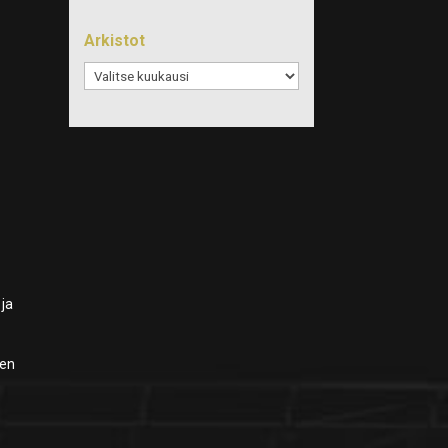
Arkistot
.
Arkistot
 ja
men