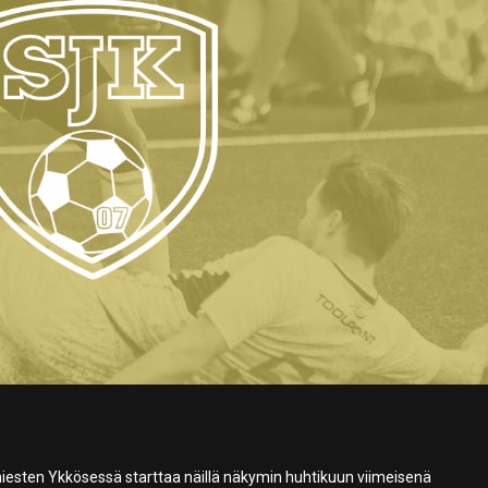
esten Ykkösessä starttaa näillä näkymin huhtikuun viimeisenä