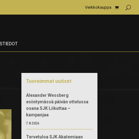
Verkkokauppa
STIEDOT
Tuoreimmat uutiset
Alexander Wessberg
esiintymässä päivän ottelussa
osana SJK Liikuttaa –
kampanjaa
7.8.2026
Tervetuloa SJK Akatemiaan