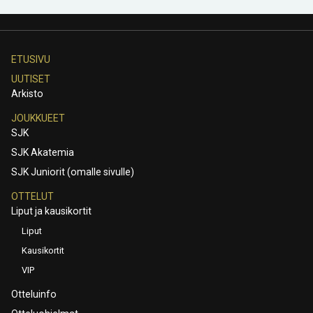
ETUSIVU
UUTISET
Arkisto
JOUKKUEET
SJK
SJK Akatemia
SJK Juniorit (omalle sivulle)
OTTELUT
Liput ja kausikortit
Liput
Kausikortit
VIP
Otteluinfo