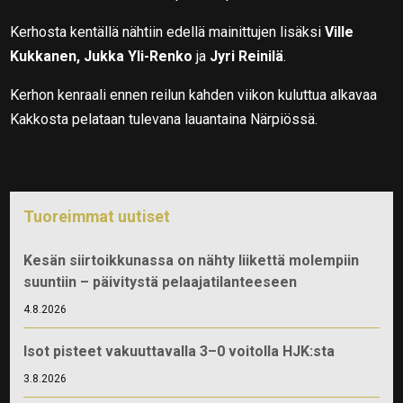
Kerhosta kentällä nähtiin edellä mainittujen lisäksi
Ville
Kukkanen, Jukka Yli-Renko
ja
Jyri Reinilä
.
Kerhon kenraali ennen reilun kahden viikon kuluttua alkavaa
Kakkosta pelataan tulevana lauantaina Närpiössä.
Tuoreimmat uutiset
Kesän siirtoikkunassa on nähty liikettä molempiin
suuntiin – päivitystä pelaajatilanteeseen
4.8.2026
Isot pisteet vakuuttavalla 3–0 voitolla HJK:sta
3.8.2026