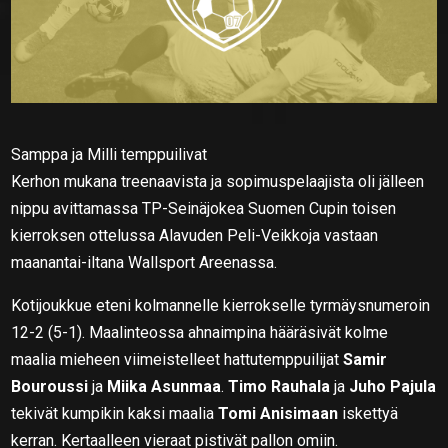
Samppa ja Milli temppuilivat
Kerhon mukana treenaavista ja sopimuspelaajista oli jälleen
nippu avittamassa TP-Seinäjokea Suomen Cupin toisen
kierroksen ottelussa Alavuden Peli-Veikkoja vastaan
maanantai-iltana Wallsport Areenassa.
Kotijoukkue eteni kolmannelle kierrokselle tyrmäysnumeroin
12-2 (5-1). Maalinteossa ahnaimpina hääräsivät kolme
maalia mieheen viimeistelleet hattutemppuilijat
Samir
Bouroussi
ja
Miika Asunmaa
.
Timo Rauhala
ja
Juho Pajula
tekivät kumpikin kaksi maalia
Tomi Anisimaan
iskettyä
kerran. Kertaalleen vieraat pistivät pallon omiin.