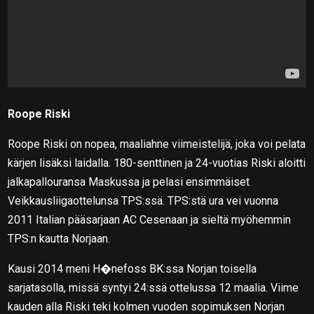
Roope Riski
Roope Riski on nopea, maaliahne viimeistelijä, joka voi pelata
kärjen lisäksi laidalla. 180-senttinen ja 24-vuotias Riski aloitti
jalkapallouransa Maskussa ja pelasi ensimmäiset
Veikkausliigaottelunsa TPS:ssä. TPS:stä ura vei vuonna
2011 Italian pääsarjaan AC Cesenaan ja sieltä myöhemmin
TPS:n kautta Norjaan.
Kausi 2014 meni H�nefoss BK:ssa Norjan toisella
sarjatasolla, missä syntyi 24:ssä ottelussa 12 maalia. Viime
kauden alla Riski teki kolmen vuoden sopimuksen Norjan