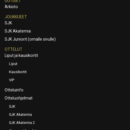
UUTISET
Arkisto
JOUKKUEET
SJK
SJK Akatemia
SJK Juniorit (omalle sivulle)
OTTELUT
Liput ja kausikortit
Liput
Kausikortit
VIP
Otteluinfo
Otteluohjelmat
SJK
SJK Akatemia
SJK Akatemia 2