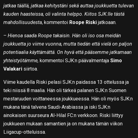
jatkaa täällä, jatkaa kehitystäni sekä auttaa joukkuetta tulevan
kauden haasteissa, oli valinta helppo. Kiitos SJK:lle tästä
mahdollisuudesta
, kommentoi
Roope Riski
jatkoaan.
–
Hienoa saada Roope takaisin. Hän oli iso osa meidän
joukkuetta jo viime vuonna, mutta tiedän että vielä on paljon
potentiaalia käyttämättä. On hyvä että pääsemme jatkamaan
yhteistyötämme,
kommentoi SJK:n päävalmentaja
Simo
Valakari
siirtoa.
Viime kaudella Riski pelasi SJK:n paidassa 13 ottelussa ja
teki niissä 8 maalia. Hän oli tärkeä palanen SJK:n Suomen
mestaruuden voittaneessa joukkueessa. Hän oli myös SJK:n
mukana tänä talvena Saudi-Arabiassa ja iski SJK:n
ainokaisen suurseura Al-Hilal FC:n verkkoon. Riski liittyy
joukkueen mukaan samantien ja on mukana tämän viikon
Liigacup-otteluissa.