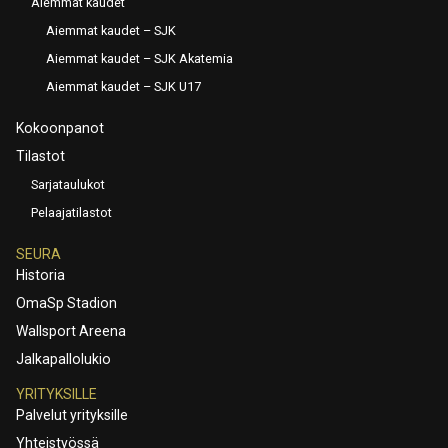
Aiemmat kaudet
Aiemmat kaudet – SJK
Aiemmat kaudet – SJK Akatemia
Aiemmat kaudet – SJK U17
Kokoonpanot
Tilastot
Sarjataulukot
Pelaajatilastot
SEURA
Historia
OmaSp Stadion
Wallsport Areena
Jalkapallolukio
YRITYKSILLE
Palvelut yrityksille
Yhteistyössä