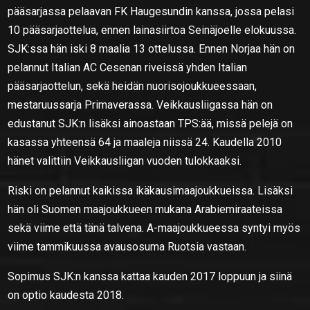
pääsarjassa pelaavan FK Haugesundin kanssa, jossa pelasi
10 pääsarjaottelua, ennen lainasiirtoa Seinäjoelle elokuussa.
SJK:ssa hän iski 8 maalia 13 ottelussa. Ennen Norjaa hän on
pelannut Italian AC Cesenan riveissä yhden Italian
pääsarjaottelun, sekä heidän nuorisojoukkueessaan,
mestaruussarja Primaverassa. Veikkausliigassa hän on
edustanut SJK:n lisäksi ainoastaan TPS:ää, missä pelejä on
kasassa yhteensä 64 ja maaleja niissä 24. Kaudella 2010
hänet valittiin Veikkausliigan vuoden tulokkaaksi.
Riski on pelannut kaikissa ikäkausimaajoukkueissa. Lisäksi
hän oli Suomen maajoukkueen mukana Arabiemiraateissa
sekä viime että tänä talvena. A-maajoukkueessa syntyi myös
viime tammikuussa avausosuma Ruotsia vastaan.
Sopimus SJK:n kanssa kattaa kauden 2017 loppuun ja siinä
on optio kaudesta 2018.