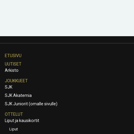
ETUSIVU
UUTISET
Arkisto
JOUKKUEET
SJK
SJK Akatemia
SJK Juniorit (omalle sivulle)
OTTELUT
Liput ja kausikortit
Liput