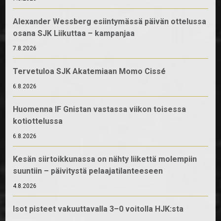
Alexander Wessberg esiintymässä päivän ottelussa
osana SJK Liikuttaa – kampanjaa
7.8.2026
Tervetuloa SJK Akatemiaan Momo Cissé
6.8.2026
Huomenna IF Gnistan vastassa viikon toisessa
kotiottelussa
6.8.2026
Kesän siirtoikkunassa on nähty liikettä molempiin
suuntiin – päivitystä pelaajatilanteeseen
4.8.2026
Isot pisteet vakuuttavalla 3–0 voitolla HJK:sta