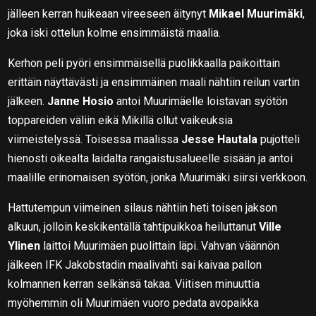
jälleen kerran huikeaan vireeseen äitynyt
Mikael Muurimäki
,
joka iski ottelun kolme ensimmäistä maalia.
Kerhon peli pyöri ensimmäisellä puolikkaalla paikoittain
erittäin näyttävästi ja ensimmäinen maali nähtiin reilun vartin
jälkeen.
Janne Hosio
antoi Muurimäelle loistavan syötön
toppareiden väliin eikä Mikillä ollut vaikeuksia
viimeistelyssä. Toisessa maalissa
Jesse Hautala
pujotteli
hienosti oikealta laidalta rangaistusalueelle sisään ja antoi
maalille erinomaisen syötön, jonka Muurimäki siirsi verkkoon.
Hattutempun viimeinen silaus nähtiin heti toisen jakson
alkuun, jolloin keskikentällä tahtipuikkoa heiluttanut
Ville
Ylinen
laittoi Muurimäen puolittain läpi. Vahvan väännön
jälkeen IFK Jakobstadin maalivahti sai kaivaa pallon
kolmannen kerran selkänsä takaa. Viitisen minuuttia
myöhemmin oli Muurimäen vuoro pedata avopaikka