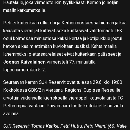
Hautalalle, joka viimeistelikin tyylikkäästi Kerhon jo neljän
maalin karkumatkalle.
Peli ei kuitenkaan ollut ohi ja Kerhon nostaessa hieman jalkaa
kaasulta vierailijat kiittivät sekä kuittasivat välittömästi. IFK
osui kolmessa minuutissa kaksi kertaa ja kotijoukkue joutui
hetken aikaa miettimään kuvioitaan uusiksi. Kahta maalia
lähemmäksi pietarsaarelaiset eivät kuitenkaan päässeet ja
Joonas Kuivalainen
viimeisteli 77. minuutilla
loppunumeroiksi 5-2.
Seuraavan kerran SJK Reservit ovat tulessa 29.6. klo 19:00
Kokkolassa GBK/2:n vieraana. Regions’ Cupissa Ressuille
arvottiin viidennellä kierroksella vieraspeli kouvolalaista FC
Peltirumpua vastaan. Päivämäärä tuolle koitokselle on vielä
avoinna.
SJK Reservit: Tomas Karike, Petri Huttu, Petri Niemi (60. Kalle