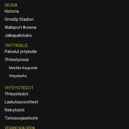
SEURA
Historia
OmaSp Stadion
Wallsport Areena
Jalkapallolukio
YRITYKSILLE
Palvelut yrityksille
Yhteistyössä
Meidän Kaupunki
Yrityskerho
YHTEYSTIEDOT
Yhteystiedot
Laskutusosoitteet
Rekrytointi
Tietosuojaseloste
VERKKOKAUPPA