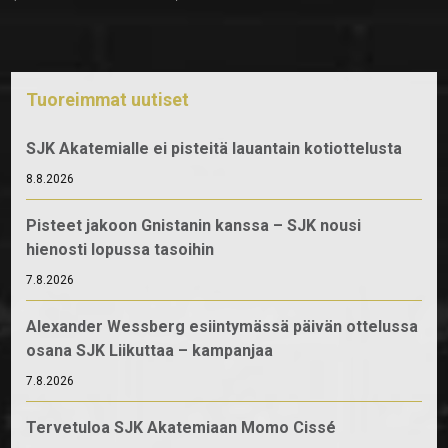
Tuoreimmat uutiset
SJK Akatemialle ei pisteitä lauantain kotiottelusta
8.8.2026
Pisteet jakoon Gnistanin kanssa – SJK nousi
hienosti lopussa tasoihin
7.8.2026
Alexander Wessberg esiintymässä päivän ottelussa
osana SJK Liikuttaa – kampanjaa
7.8.2026
Tervetuloa SJK Akatemiaan Momo Cissé