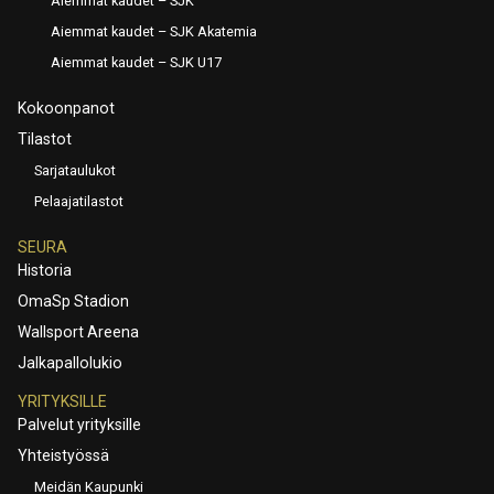
Aiemmat kaudet – SJK
Aiemmat kaudet – SJK Akatemia
Aiemmat kaudet – SJK U17
Kokoonpanot
Tilastot
Sarjataulukot
Pelaajatilastot
SEURA
Historia
OmaSp Stadion
Wallsport Areena
Jalkapallolukio
YRITYKSILLE
Palvelut yrityksille
Yhteistyössä
Meidän Kaupunki