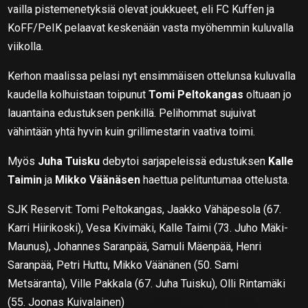
vailla pistemenetyksiä olevat joukkueet, eli FC Kuffen ja
KoFF/PeIK pelaavat keskenään vasta myöhemmin kuluvalla
viikolla.
Kerhon maalissa pelasi nyt ensimmäisen ottelunsa kuluvalla
kaudella kolhuistaan toipunut
Tomi Peltokangas
oltuaan jo
lauantaina edustuksen penkillä. Pelihommat sujuivat
vähintään yhtä hyvin kuin grillimestarin vaativa toimi.
Myös
Juha Tuisku
debytoi sarjapeleissä edustuksen
Kalle
Taimin
ja
Mikko Väänäsen
haettua pelituntumaa ottelusta.
SJK Reservit: Tomi Peltokangas, Jaakko Vähäpesola (67.
Karri Hiirikoski), Vesa Kivimäki, Kalle Taimi (73. Juho Mäki-
Maunus), Johannes Saranpää, Samuli Mäenpää, Henri
Saranpää, Petri Huttu, Mikko Väänänen (50. Sami
Metsäranta), Ville Pakkala (67. Juha Tuisku), Olli Rintamäki
(55. Joonas Kuivalainen)