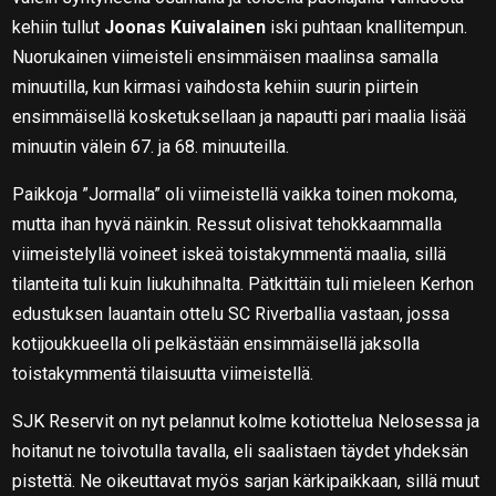
kehiin tullut
Joonas Kuivalainen
iski puhtaan knallitempun.
Nuorukainen viimeisteli ensimmäisen maalinsa samalla
minuutilla, kun kirmasi vaihdosta kehiin suurin piirtein
ensimmäisellä kosketuksellaan ja napautti pari maalia lisää
minuutin välein 67. ja 68. minuuteilla.
Paikkoja ”Jormalla” oli viimeistellä vaikka toinen mokoma,
mutta ihan hyvä näinkin. Ressut olisivat tehokkaammalla
viimeistelyllä voineet iskeä toistakymmentä maalia, sillä
tilanteita tuli kuin liukuhihnalta. Pätkittäin tuli mieleen Kerhon
edustuksen lauantain ottelu SC Riverballia vastaan, jossa
kotijoukkueella oli pelkästään ensimmäisellä jaksolla
toistakymmentä tilaisuutta viimeistellä.
SJK Reservit on nyt pelannut kolme kotiottelua Nelosessa ja
hoitanut ne toivotulla tavalla, eli saalistaen täydet yhdeksän
pistettä. Ne oikeuttavat myös sarjan kärkipaikkaan, sillä muut