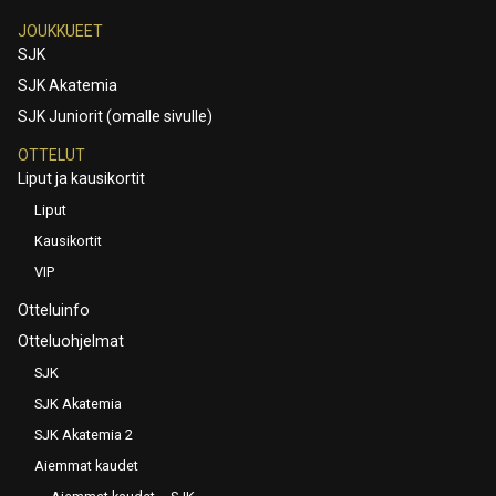
JOUKKUEET
SJK
SJK Akatemia
SJK Juniorit (omalle sivulle)
OTTELUT
Liput ja kausikortit
Liput
Kausikortit
VIP
Otteluinfo
Otteluohjelmat
SJK
SJK Akatemia
SJK Akatemia 2
Aiemmat kaudet