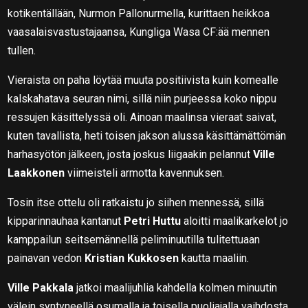
kotikentällään, Nurmon Pallonurmella, kurittaen heikkoa
vaasalaisvastustajaansa, Kungliga Wasa CF:ää mennen
tullen.
Vieraista on paha löytää muuta positiivista kuin komealle
kalskahatava seuran nimi, sillä niin purjeessa koko nippu
ressujen käsittelyssä oli. Ainoan maalinsa vieraat saivat,
kuten tavallista, heti toisen jakson alussa käsittämättömän
harhasyötön jälkeen, josta joskus liigaakin pelannut
Ville
Laakkonen
viimeisteli armotta kavennuksen.
Tosin itse ottelu oli ratkaistu jo siihen mennessä, sillä
kipparinnauhaa kantanut
Petri Huttu
aloitti maalikarkelot jo
kamppailun seitsemännellä peliminuutilla tulitettuaan
painavan vedon
Kristian Kukkosen
kautta maaliin.
Ville Pakkala
jatkoi maalijuhlia kahdella kolmen minuutin
välein syntyneellä osumalla ja toisella puoliajalla vaihdosta