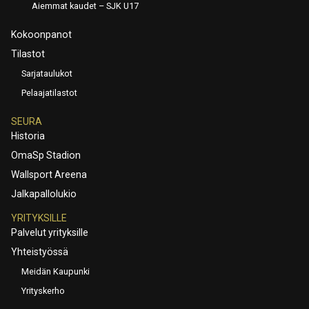
Aiemmat kaudet – SJK U17
Kokoonpanot
Tilastot
Sarjataulukot
Pelaajatilastot
SEURA
Historia
OmaSp Stadion
Wallsport Areena
Jalkapallolukio
YRITYKSILLE
Palvelut yrityksille
Yhteistyössä
Meidän Kaupunki
Yrityskerho