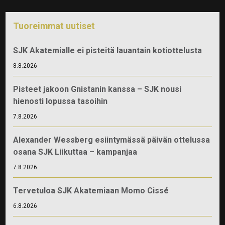
Tuoreimmat uutiset
SJK Akatemialle ei pisteitä lauantain kotiottelusta
8.8.2026
Pisteet jakoon Gnistanin kanssa – SJK nousi
hienosti lopussa tasoihin
7.8.2026
Alexander Wessberg esiintymässä päivän ottelussa
osana SJK Liikuttaa – kampanjaa
7.8.2026
Tervetuloa SJK Akatemiaan Momo Cissé
6.8.2026