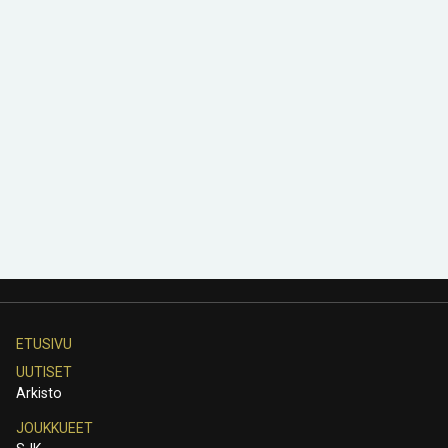
ETUSIVU
UUTISET
Arkisto
JOUKKUEET