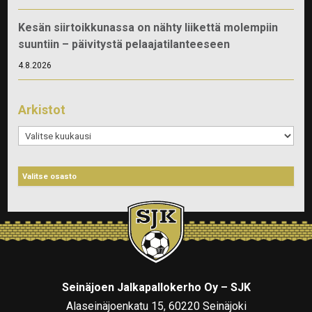
Kesän siirtoikkunassa on nähty liikettä molempiin
suuntiin – päivitystä pelaajatilanteeseen
4.8.2026
Arkistot
Arkistot
Seinäjoen Jalkapallokerho Oy – SJK
Alaseinäjoenkatu 15, 60220 Seinäjoki