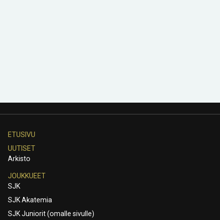
ETUSIVU
UUTISET
Arkisto
JOUKKUEET
SJK
SJK Akatemia
SJK Juniorit (omalle sivulle)