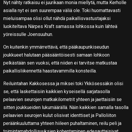
Nyt nähty ratkaisu ei juurikaan monia miellytä, mutta Kerholle
asialla nyt ei sen suurempaa väliä ole. Toki huomattavasti
mieluisampaa olisi ollut nähdä paikallisvastustajaksi
luokiteltava Närpes Kraft samassa lohkossa kuin lähteä
yöreissulle Joensuuhun.
On kuitenkin ymmärrettävä, että pääkaupunkiseudun
joukkueet halutaan pääsääntöisesti samaan lohkoon
pelkästään sen vuoksi, että niiden ei tarvitse matkustaa
paikallisliikennettä haastavammilla konsteilla.
Reiluintahan Kakkosessa ja miksei toki Ykkösessäkin olisi
se, että laskettaisiin kaikkien kyseisellä sarjatasolla
pelaavien seurojen matkakilometrit yhteen ja jaettaisiin se
sitten joukkueiden lukumäärällä. Näin kaikkien samalla tasolla
pelaavien seurojen kulut olisivat identtiset ja Palloliiton
peräänkuuluttama yhteen hiileen puhaltaminen, reilu peli ja
toimintamahdollisuuksien kohentaminen edesauttaisivat