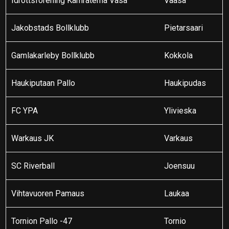
Idrottsförening Kamraterna Vasa
Vaasa
Jakobstads Bollklubb
Pietarsaari
Gamlakarleby Bollklubb
Kokkola
Haukiputaan Pallo
Haukipudas
FC YPA
Ylivieska
Warkaus JK
Varkaus
SC Riverball
Joensuu
Vihtavuoren Pamaus
Laukaa
Tornion Pallo -47
Tornio