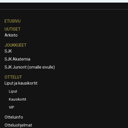
ETUSIVU
UUTISET
Arkisto
JOUKKUEET
SJK
SJK Akatemia
SJK Juniorit (omalle sivulle)
OTTELUT
Liput ja kausikortit
Liput
Kausikortit
VIP
Otteluinfo
Otteluohjelmat