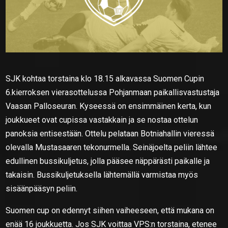
SJK kohtaa torstaina klo 18.15 alkavassa Suomen Cupin
6.kierroksen vierasottelussa Pohjanmaan paikallisvastustaja
Vaasan Palloseuran. Kyseessä on ensimmäinen kerta, kun
joukkueet ovat cupissa vastakkain ja se nostaa ottelun
panoksia entisestään. Ottelu pelataan Botniahallin vieressä
olevalla Mustasaaren tekonurmella. Seinäjoelta peliin lähtee
edullinen bussikuljetus, jolla pääsee näppärästi paikalle ja
takaisin. Bussikuljetuksella lähtemällä varmistaa myös
sisäänpääsyn peliin.
Suomen cup on edennyt siihen vaiheeseen, että mukana on
enää 16 joukkuetta. Jos SJK voittaa VPS:n torstaina, etenee