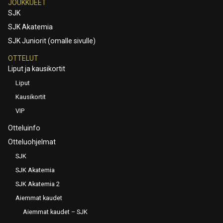
JOUKKUEET
SJK
SJK Akatemia
SJK Juniorit (omalle sivulle)
OTTELUT
Liput ja kausikortit
Liput
Kausikortit
VIP
Otteluinfo
Otteluohjelmat
SJK
SJK Akatemia
SJK Akatemia 2
Aiemmat kaudet
Aiemmat kaudet – SJK