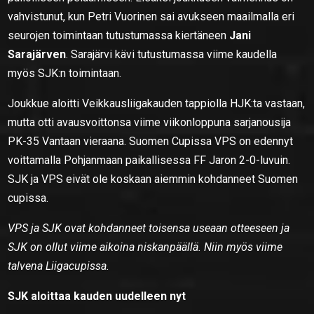
vahvistunut, kun Petri Vuorinen sai avukseen maailmalla eri
seurojen toimintaan tutustumassa kiertäneen
Jani
Sarajärven
. Sarajärvi kävi tutustumassa viime kaudella
myös SJK:n toimintaan.
Joukkue aloitti Veikkausliigakauden tappiolla HJK:ta vastaan,
mutta otti avausvoittonsa viime viikonloppuna sarjanousija
PK-35 Vantaan vieraana. Suomen Cupissa VPS on edennyt
voittamalla Pohjanmaan paikallisessa FF Jaron 2-0-luvuin.
SJK ja VPS eivät ole koskaan aiemmin kohdanneet Suomen
cupissa.
VPS ja SJK ovat kohdanneet toisensa useaan otteeseen ja
SJK on ollut viime aikoina niskanpäällä. Niin myös viime
talvena Liigacupissa.
SJK aloittaa kauden uudelleen nyt