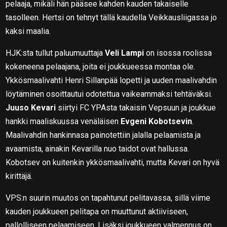
pelaaja, mikäli hän pääsee kahden kauden takaiselle
tasolleen. Hertsi on tehnyt tällä kaudella Veikkausliigassa jo
kaksi maalia.
HJK:sta tullut paluumuuttaja
Veli Lampi
on isossa roolissa
kokeneena pelaajana, joita ei joukkueessa montaa ole.
Ykkösmaalivahti Henri Sillanpää lopetti ja uuden maalivahdin
löytäminen osoittautui odotettua vaikeammaksi tehtäväksi.
Juuso Kevari
siirtyi FC YPAsta takaisin Vepsuun ja joukkue
hankki maaliskuussa venäläisen
Evgeni Kobotsevin
.
Maalivahdin hankinnasa painotettiin jalalla pelaamista ja
avaamista, ainakin Kevarilla nuo taidot ovat hallussa.
Kobotsev on kuitenkin ykkösmaalivahti, mutta Kevari on hyvä
kirittäjä.
VPS:n suurin muutos on tapahtunut pelitavassa, sillä viime
kauden joukkueen pelitapa on muuttunut aktiiviseen,
pallolliseen pelaamiseen. Lisäksi joukkueen valmennus on