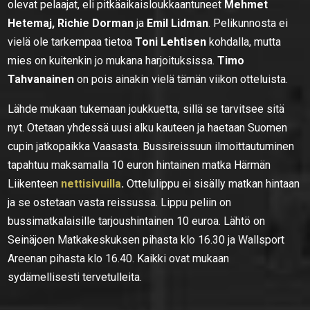
olevat pelaajat, eli pitkäaikaisloukkaantuneet
Mehmet
Hetemaj, Richie Dorman
ja
Emil Lidman
. Pelikunnosta ei
vielä ole tarkempaa tietoa
Toni Lehtisen
kohdalla, mutta
mies on kuitenkin jo mukana harjoituksissa.
Timo
Tahvanainen
on pois ainakin vielä tämän viikon otteluista.
Lähde mukaan tukemaan joukkuetta, sillä se tarvitsee sitä
nyt. Otetaan yhdessä uusi alku kauteen ja haetaan Suomen
cupin jatkopaikka Vaasasta. Bussireissuun ilmoittautuminen
tapahtuu maksamalla 10 euron hintainen matka Härmän
Liikenteen
nettisivuilla
.
Ottelulippu ei sisälly matkan hintaan
ja se ostetaan vasta reissussa. Lippu peliin on
bussimatkalaisille tarjoushintainen 10 euroa. Lähtö on
Seinäjoen Matkakeskuksen pihasta klo 16.30 ja Wallsport
Areenan pihasta klo 16.40. Kaikki ovat mukaan
sydämellisesti tervetulleita.