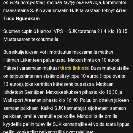
on vielä derby-ottelu, meidän täytyy olla vahvoja,
kommentoi
maanantaina SJK:n avausmaalin HJK:ta vastaan tehnyt
Ariel
Tuco Ngueukam
.
Suomen cupin 6.kierros; VPS – SJK torstaina 21.4. klo 18.15
Mustasaaren tekonurmella.
Bussikuljetuksen voi ilmoittautua maksamalla matkan
Härmän Liikenteen palvelussa. Matkan hinta on 10 euroa.
Pääset varaamaan matkasi
tästä linkistä
. Bussimatkalaisille
on tarjoushintainen sisäänpääsylippu 10 euroa (lippu ovelta
13 euroa), joka kerätään käteisenä bussissa. Matkaan
lähdetään Seinäjoen Matkakeskuksen pihasta klo 16.30 ja
Wallsport Areenan pihasta klo 16.40. Paluu on ottelun jälkeen
samaan paikkaan. Kaikki SJK kannattajat sijoitetaan samaan
paikkaan, omille varatuille paikoille. Mahdollisille omilla
kyydeillä peliin tuleville SJK kannattajille ei voida taata lippua
peliin, koska tilat paikanpäällä ovat rajalliset.