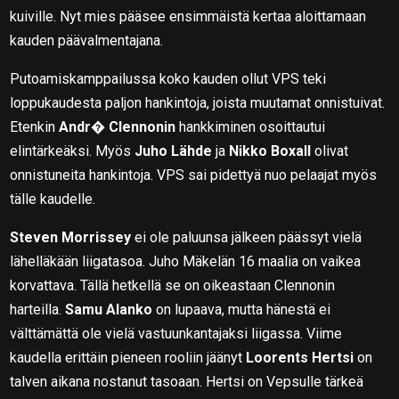
kuiville. Nyt mies pääsee ensimmäistä kertaa aloittamaan
kauden päävalmentajana.
Putoamiskamppailussa koko kauden ollut VPS teki
loppukaudesta paljon hankintoja, joista muutamat onnistuivat.
Etenkin
Andr� Clennonin
hankkiminen osoittautui
elintärkeäksi. Myös
Juho Lähde
ja
Nikko Boxall
olivat
onnistuneita hankintoja. VPS sai pidettyä nuo pelaajat myös
tälle kaudelle.
Steven Morrissey
ei ole paluunsa jälkeen päässyt vielä
lähelläkään liigatasoa. Juho Mäkelän 16 maalia on vaikea
korvattava. Tällä hetkellä se on oikeastaan Clennonin
harteilla.
Samu Alanko
on lupaava, mutta hänestä ei
välttämättä ole vielä vastuunkantajaksi liigassa. Viime
kaudella erittäin pieneen rooliin jäänyt
Loorents Hertsi
on
talven aikana nostanut tasoaan. Hertsi on Vepsulle tärkeä