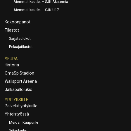
Aiemmat kaudet – SJK Akatemia
Aiemmat kaudet – SJK U17
Kokoonpanot
Tilastot
Sarjataulukot
Pelaajatilastot
SEURA
Historia
OmaSp Stadion
Wallsport Areena
Jalkapallolukio
YRITYKSILLE
Palvelut yrityksille
Yhteistyössä
Meidän Kaupunki
Yrityskerho