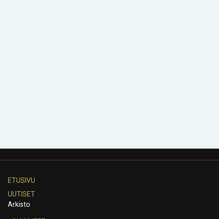
ETUSIVU
UUTISET
Arkisto