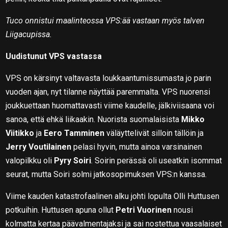
Tuco onnistui maalinteossa VPS:ää vastaan myös talven
Liigacupissa.
Uudistunut VPS vastassa
VPS on kärsinyt valtavasta loukkaantumissumasta jo parin
vuoden ajan, nyt tilanne näyttää paremmalta. VPS nuorensi
joukkuettaan huomattavasti viime kaudelle, jälkiviisaana voi
sanoa, että ehkä liikaakin. Nuorista suomalaisista
Mikko
Viitikko
ja
Eero Tamminen
väläyttelivät silloin tällöin ja
Jerry Voutilainen
pelasi hyvin, mutta ainoa varsinainen
valopilkku oli
Pyry Soiri
. Soirin perässä oli useatkin isommat
seurat, mutta Soiri solmi jatkosopimuksen VPS:n kanssa.
Viime kauden katastrofaalinen alku johti lopulta Olli Huttusen
potkuihin. Huttusen apuna ollut
Petri Vuorinen
nousi
kolmatta kertaa päävalmentajaksi ja sai nostettua vaasalaiset