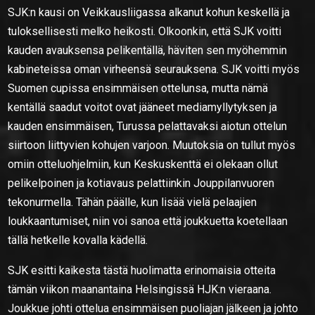
SJK:n kausi on Veikkausliigassa alkanut kohun keskellä ja
tuloksellisesti melko heikosti. Olkoonkin, että SJK voitti
kauden avauksensa pelikentällä, häviten sen myöhemmin
kabineteissa oman virheensä seurauksena. SJK voitti myös
Suomen cupissa ensimmäisen ottelunsa, mutta nämä
kentällä saadut voitot ovat jääneet mediamyllytyksen ja
kauden ensimmäisen, Turussa pelattavaksi aiotun ottelun
siirtoon liittyvien kohujen varjoon. Muutoksia on tullut myös
omiin otteluohjelmiin, kun Keskuskenttä ei olekaan ollut
pelikelpoinen ja kotiavaus pelattiinkin Jouppilanvuoren
tekonurmella. Tähän päälle, kun lisää vielä pelaajien
loukkaantumiset, niin voi sanoa että joukkuetta koetellaan
tällä hetkelle kovalla kädellä.
SJK esitti kaikesta tästä huolimatta erinomaisia otteita
tämän viikon maanantaina Helsingissä HJK:n vieraana.
Joukkue johti ottelua ensimmäisen puoliajan jälkeen ja johto