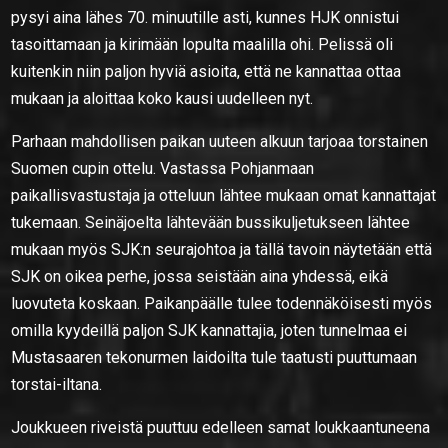
pysyi aina lähes 70. minuutille asti, kunnes HJK onnistui
tasoittamaan ja kirimään lopulta maalilla ohi. Pelissä oli
kuitenkin niin paljon hyviä asioita, että ne kannattaa ottaa
mukaan ja aloittaa koko kausi uudelleen nyt.
Parhaan mahdollisen paikan uuteen alkuun tarjoaa torstainen
Suomen cupin ottelu. Vastassa Pohjanmaan
paikallisvastustaja ja otteluun lähtee mukaan omat kannattajat
tukemaan. Seinäjoelta lähtevään bussikuljetukseen lähtee
mukaan myös SJK:n seurajohtoa ja tällä tavoin näytetään että
SJK on oikea perhe, jossa seistään aina yhdessä, eikä
luovuteta koskaan. Paikanpäälle tulee todennäköisesti myös
omilla kyydeillä paljon SJK kannattajia, joten tunnelmaa ei
Mustasaaren tekonurmen laidoilta tule taatusti puuttumaan
torstai-iltana.
Joukkueen riveistä puuttuu edelleen samat loukkaantuneena