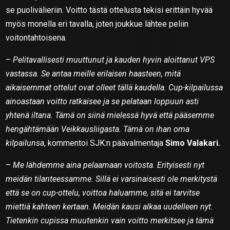
se puolivälieriin. Voitto tästä ottelusta tekisi erittäin hyvää
myös monella eri tavalla, joten joukkue lähtee peliin
voitontahtoisena.
–
Pelitavallisesti muuttunut ja kauden hyvin aloittanut VPS
vastassa. Se antaa meille erilaisen haasteen, mitä
aikaisemmat ottelut ovat olleet tällä kaudella. Cup-kilpailussa
ainoastaan voitto ratkaisee ja se pelataan loppuun asti
yhtenä iltana. Tämä on siinä mielessä hyvä että pääsemme
hengähtämään Veikkausliigasta. Tämä on ihan oma
kilpailunsa
, kommentoi SJK:n päävalmentaja
Simo Valakari.
–
Me lähdemme aina pelaamaan voitosta. Erityisesti nyt
meidän tilanteessamme. Sillä ei varsinaisesti ole merkitystä
että se on cup-ottelu, voittoa haluamme, sitä ei tarvitse
miettiä kahteen kertaan. Meidän kausi alkaa uudelleen nyt.
Tietenkin cupissa muutenkin vain voitto merkitsee ja tämä