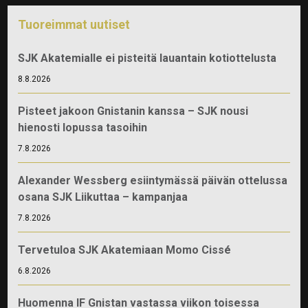
Tuoreimmat uutiset
SJK Akatemialle ei pisteitä lauantain kotiottelusta
8.8.2026
Pisteet jakoon Gnistanin kanssa – SJK nousi
hienosti lopussa tasoihin
7.8.2026
Alexander Wessberg esiintymässä päivän ottelussa
osana SJK Liikuttaa – kampanjaa
7.8.2026
Tervetuloa SJK Akatemiaan Momo Cissé
6.8.2026
Huomenna IF Gnistan vastassa viikon toisessa