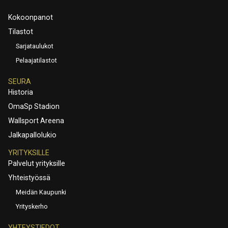
Kokoonpanot
Tilastot
Sarjataulukot
Pelaajatilastot
SEURA
Historia
OmaSp Stadion
Wallsport Areena
Jalkapallolukio
YRITYKSILLE
Palvelut yrityksille
Yhteistyössä
Meidän Kaupunki
Yrityskerho
YHTEYSTIEDOT