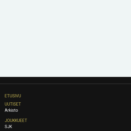
ETUSIVU
UUTISET
Arkisto
JOUKKUEET
SJK