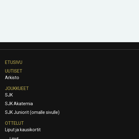
ETUSIVU
UUTISET
Arkisto
JOUKKUEET
SJK
SJK Akatemia
SJK Juniorit (omalle sivulle)
OTTELUT
Liput ja kausikortit
Liput