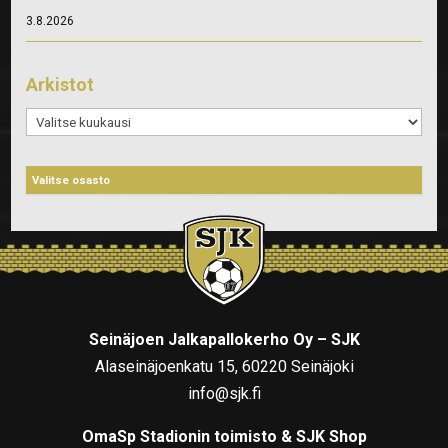
3.8.2026
Arkistot
Arkistot
Seinäjoen Jalkapallokerho Oy – SJK
Alaseinäjoenkatu 15, 60220 Seinäjoki
info@sjk.fi
OmaSp Stadionin toimisto & SJK Shop