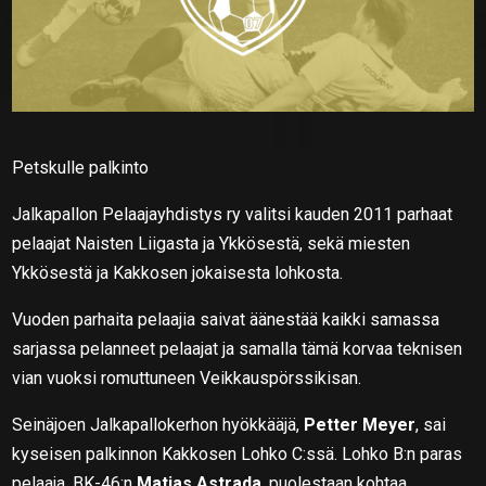
Petskulle palkinto
Jalkapallon Pelaajayhdistys ry valitsi kauden 2011 parhaat
pelaajat Naisten Liigasta ja Ykkösestä, sekä miesten
Ykkösestä ja Kakkosen jokaisesta lohkosta.
Vuoden parhaita pelaajia saivat äänestää kaikki samassa
sarjassa pelanneet pelaajat ja samalla tämä korvaa teknisen
vian vuoksi romuttuneen Veikkauspörssikisan.
Seinäjoen Jalkapallokerhon hyökkääjä,
Petter Meyer
, sai
kyseisen palkinnon Kakkosen Lohko C:ssä. Lohko B:n paras
pelaaja, BK-46:n
Matias Astrada
, puolestaan kohtaa