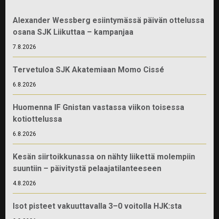
Alexander Wessberg esiintymässä päivän ottelussa
osana SJK Liikuttaa – kampanjaa
7.8.2026
Tervetuloa SJK Akatemiaan Momo Cissé
6.8.2026
Huomenna IF Gnistan vastassa viikon toisessa
kotiottelussa
6.8.2026
Kesän siirtoikkunassa on nähty liikettä molempiin
suuntiin – päivitystä pelaajatilanteeseen
4.8.2026
Isot pisteet vakuuttavalla 3–0 voitolla HJK:sta