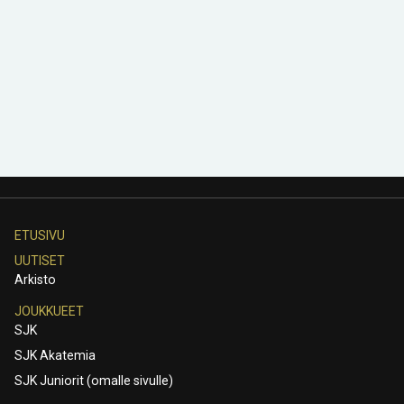
ETUSIVU
UUTISET
Arkisto
JOUKKUEET
SJK
SJK Akatemia
SJK Juniorit (omalle sivulle)