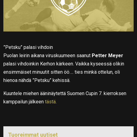
”Petsku” palasi vihdoin
Puolan leirin aikana viruskuumeen saanut
Petter Meyer
palasi vihdoinkin Kerhon kärkeen. Vaikka kyseessä olikin
ensimmäiset minuutit sitten öö…. ties minkä ottelun, oli
hienoa nähdä ”Petsku” kehissä.
Kuuntele miehen ääninäytettä Suomen Cupin 7. kierroksen
kamppailun jälkeen
tästä
.
Tuoreimmat uutiset