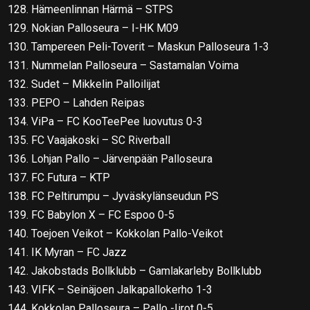
128. Hämeenlinnan Härmä – STPS
129. Nokian Palloseura – I-HK M09
130. Tampereen Peli-Toverit – Maskun Palloseura 1-3
131. Nummelan Palloseura – Sastamalan Voima
132. Sudet – Mikkelin Palloilijat
133. PEPO – Lahden Reipas
134. ViPa – FC KooTeePee luovutus 0-3
135. FC Vaajakoski – SC Riverball
136. Lohjan Pallo – Järvenpään Palloseura
137. FC Futura – KTP
138. FC Peltirumpu – Jyväskylänseudun PS
139. FC Babylon X – FC Espoo 0-5
140. Toejoen Veikot – Kokkolan Pallo-Veikot
141. IK Myran – FC Jazz
142. Jakobstads Bollklubb – Gamlakarleby Bollklubb
143. VIFK – Seinäjoen Jalkapallokerho 1-3
144. Kokkolan Palloseura – Pallo -Iirot 0-5