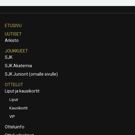
ETUSIVU
UUTISET
Arkisto
JOUKKUEET
SJK
SJK Akatemia
SJK Juniorit (omalle sivulle)
OTTELUT
Liput ja kausikortit
Liput
Kausikortit
VIP
Otteluinfo