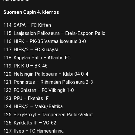
Suomen Cupin 4. kierros
114. SAPA – FC Kiffen
115. Laajasalon Palloseura – Etelä-Espoon Pallo
116. HIFK – PK-35 Vantaa luovutus 3-0
117. HIFK/2 – FC Kuusysi
118. Käpylän Pallo – Atlantis FC
119. PK K-U – BK-46
120. Helsingin Palloseura – Klubi 04 0-4
121. Ponnistus – Riihimäen Palloseura 2-3
122. FC Gnistan – FC Viikingit 1-0
123. PPJ – Ekenäs IF
124. HIFK/3 – MaKu/Baltika
125. SexyPöxyt – Tampereen Pallo-Veikot
126. Kyrklätts IF – VG-62
127. Ilves – FC Hämeenlinna