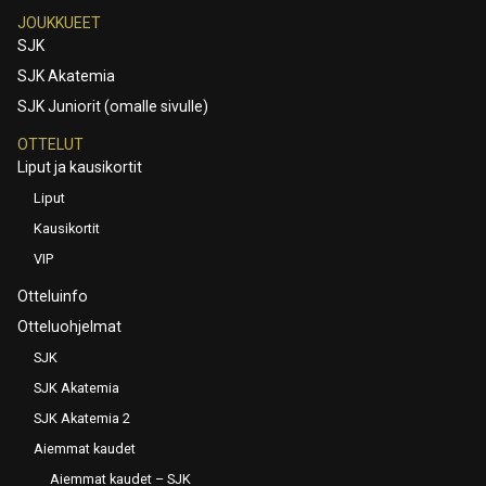
JOUKKUEET
SJK
SJK Akatemia
SJK Juniorit (omalle sivulle)
OTTELUT
Liput ja kausikortit
Liput
Kausikortit
VIP
Otteluinfo
Otteluohjelmat
SJK
SJK Akatemia
SJK Akatemia 2
Aiemmat kaudet
Aiemmat kaudet – SJK