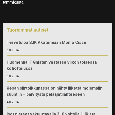
tammikuuta.
Tuoreimmat uutiset
Tervetuloa SJK Akatemiaan Momo Cissé
6.8.2026
Huomenna IF Gnistan vastassa viikon toisessa
kotiottelussa
6.8.2026
Kesän siirtoikkunassa on nähty liikettä molempiin
suuntiin – päivitystä pelaajatilanteeseen
4.8.2026
Isot pisteet vakuuttavalla 3–0 voitolla HJK:sta