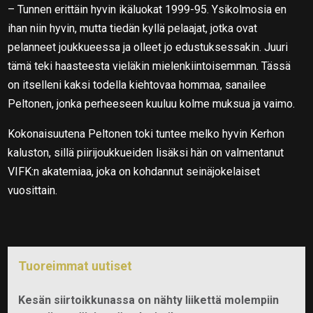
– Tunnen erittäin hyvin ikäluokat 1999-95. Ysikolmosia en
ihan niin hyvin, mutta tiedän kyllä pelaajat, jotka ovat
pelanneet joukkueessa ja olleet jo edustuksessakin. Juuri
tämä teki haasteesta vieläkin mielenkiintoisemman. Tässä
on itselleni kaksi todella kiehtovaa hommaa, sanailee
Peltonen, jonka perheeseen kuuluu kolme muksua ja vaimo.
Kokonaisuutena Peltonen toki tuntee melko hyvin Kerhon
kaluston, sillä piirijoukkueiden lisäksi hän on valmentanut
VIFK:n akatemiaa, joka on kohdannut seinäjokelaiset
vuosittain.
Tuoreimmat uutiset
Kesän siirtoikkunassa on nähty liikettä molempiin