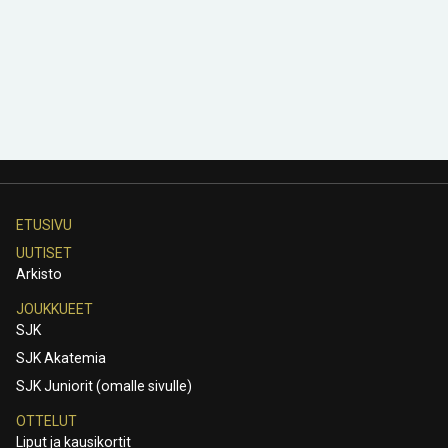
ETUSIVU
UUTISET
Arkisto
JOUKKUEET
SJK
SJK Akatemia
SJK Juniorit (omalle sivulle)
OTTELUT
Liput ja kausikortit