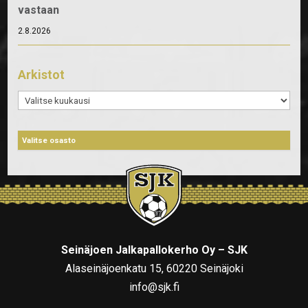
vastaan
2.8.2026
Arkistot
Arkistot
Seinäjoen Jalkapallokerho Oy – SJK
Alaseinäjoenkatu 15, 60220 Seinäjoki
info@sjk.fi