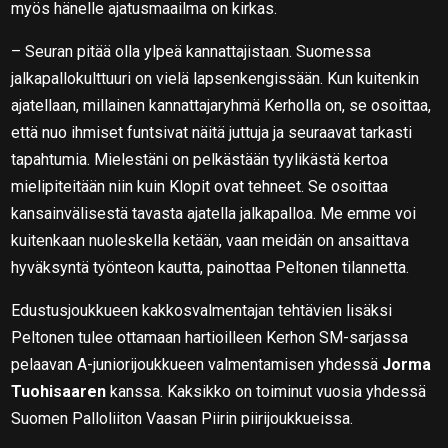
myös hänelle ajatusmaailma on kirkas.
– Seuran pitää olla ylpeä kannattajistaan. Suomessa
jalkapallokulttuuri on vielä lapsenkengissään. Kun kuitenkin
ajatellaan, millainen kannattajaryhmä Kerholla on, se osoittaa,
että nuo ihmiset funtsivat näitä juttuja ja seuraavat tarkasti
tapahtumia. Mielestäni on pelkästään tyylikästä kertoa
mielipiteitään niin kuin Klopit ovat tehneet. Se osoittaa
kansainvälisestä tavasta ajatella jalkapalloa. Me emme voi
kuitenkaan nuoleskella ketään, vaan meidän on ansaittava
hyväksyntä työnteon kautta, painottaa Peltonen tilannetta.
Edustusjoukkueen kakkosvalmentajan tehtävien lisäksi
Peltonen tulee ottamaan hartioilleen Kerhon SM-sarjassa
pelaavan A-juniorijoukkueen valmentamisen yhdessä
Jorma
Tuohisaaren
kanssa. Kaksikko on toiminut vuosia yhdessä
Suomen Palloliiton Vaasan Piirin piirijoukkueissa.