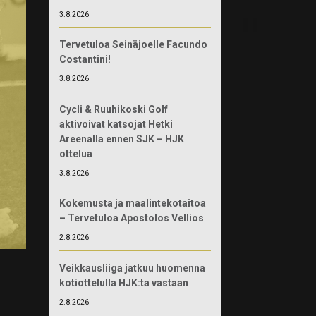
3.8.2026
Tervetuloa Seinäjoelle Facundo
Costantini!
3.8.2026
Cycli & Ruuhikoski Golf
aktivoivat katsojat Hetki
Areenalla ennen SJK – HJK
ottelua
3.8.2026
Kokemusta ja maalintekotaitoa
– Tervetuloa Apostolos Vellios
2.8.2026
Veikkausliiga jatkuu huomenna
kotiottelulla HJK:ta vastaan
2.8.2026