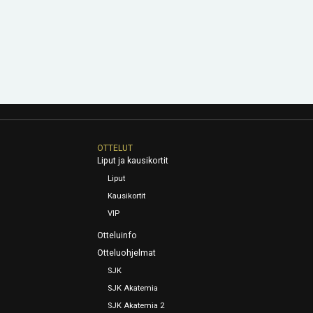
OTTELUT
Liput ja kausikortit
Liput
Kausikortit
VIP
Otteluinfo
Otteluohjelmat
SJK
SJK Akatemia
SJK Akatemia 2