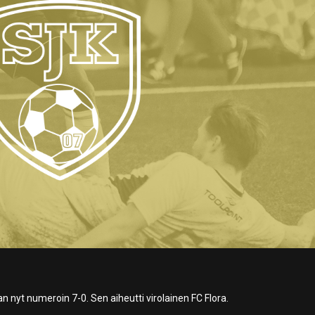
 nyt numeroin 7-0. Sen aiheutti virolainen FC Flora.