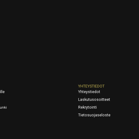
YHTEYSTIEDOT
lle
Yhteystiedot
Laskutusosoitteet
Rekrytointi
unki
Tietosuojaseloste