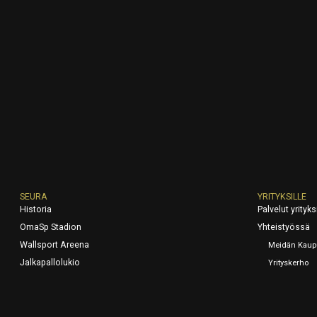
SEURA
YRITYKSILLE
Historia
Palvelut yrityksi
OmaSp Stadion
Yhteistyössä
Wallsport Areena
Meidän Kaup
Jalkapallolukio
Yrityskerho