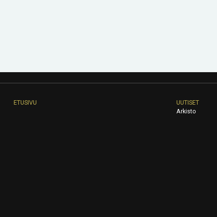
ETUSIVU
UUTISET
Arkisto