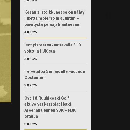
Kesän siirtoikkunassa on nähty
liikettä molempiin suuntiin –
päivitystä pelaajatilanteeseen
4.8.2026
Isot pisteet vakuuttavalla 3–0
voitolla HJK:sta
3.8.2026
Tervetuloa Seinäjoelle Facundo
Costantini!
3.8.2026
Cycli & Ruuhikoski Golf
aktivoivat katsojat Hetki
Areenalla ennen SJK – HJK
ottelua
3.8.2026