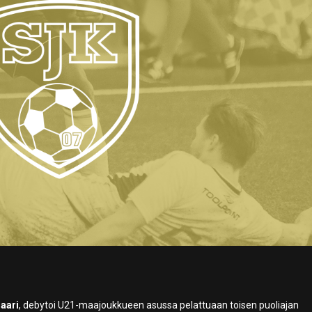
aari
, debytoi U21-maajoukkueen asussa pelattuaan toisen puoliajan