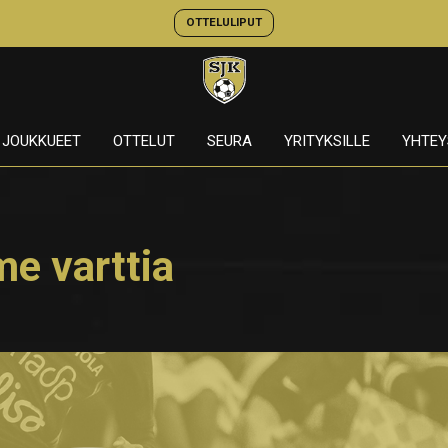
OTTELULIPUT
JOUKKUEET
OTTELUT
SEURA
YRITYKSILLE
YHTEY
me varttia