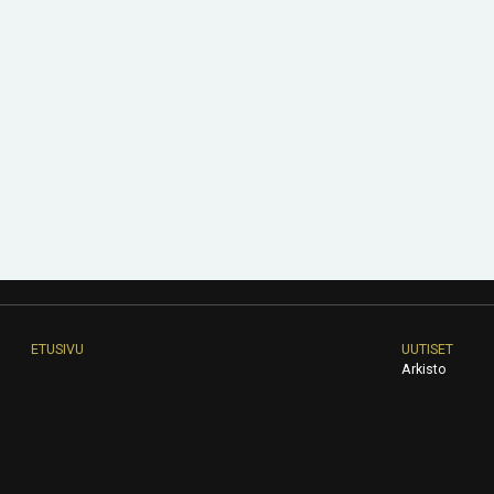
ETUSIVU
UUTISET
Arkisto