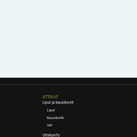
OTTELUT
Liput ja kausikortit
Liput
Kausikortit
VIP
Otteluinfo