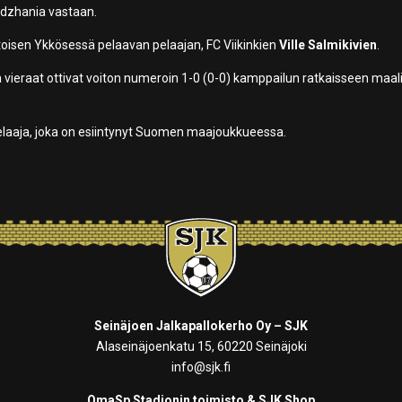
idzhania vastaan.
 toisen Ykkösessä pelaavan pelaajan, FC Viikinkien
Ville Salmikivien
.
illä vieraat ottivat voiton numeroin 1-0 (0-0) kamppailun ratkaisseen maal
laaja, joka on esiintynyt Suomen maajoukkueessa.
Seinäjoen Jalkapallokerho Oy – SJK
Alaseinäjoenkatu 15, 60220 Seinäjoki
info@sjk.fi
OmaSp Stadionin toimisto & SJK Shop