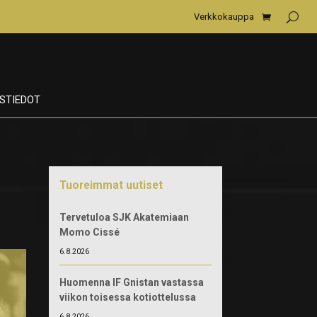
Verkkokauppa
STIEDOT
Tuoreimmat uutiset
Tervetuloa SJK Akatemiaan
Momo Cissé
6.8.2026
Huomenna IF Gnistan vastassa
viikon toisessa kotiottelussa
6.8.2026