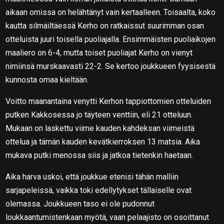
aikaan omissa on helähtänyt vain kertaalleen. Toisaalta, koko
kautta silmäiltäessä Kerho on ratkaissut suurimman osan
otteluista juuri toisella puoliajalla. Ensimmäisten puoliaikojen
maaliero on 6-4, mutta toiset puoliajat Kerho on vienyt
nimiinsä murskaavasti 22-2. Se kertoo joukkueen fyysisestä
kunnosta omaa kieltään.
Voitto maanantaina venytti Kerhon tappiottomien otteluiden
putken Kakkosessa jo täyteen venttiin, eli 21 otteluun.
Mukaan on laskettu viime kauden kahdeksan viimeistä
ottelua ja tämän kauden kevätkierroksen 13 matsia. Aika
mukava putki menossa siis ja jatkoa tietenkin haetaan.
Aika harva uskoi, että joukkue etenisi tähän malliin
sarjapeleissä, vaikka toki edellytykset tällaiselle ovat
olemassa. Joukkueen taso ei ole pudonnut
loukkaantumistenkaan myötä, vaan pelaajisto on osoittanut