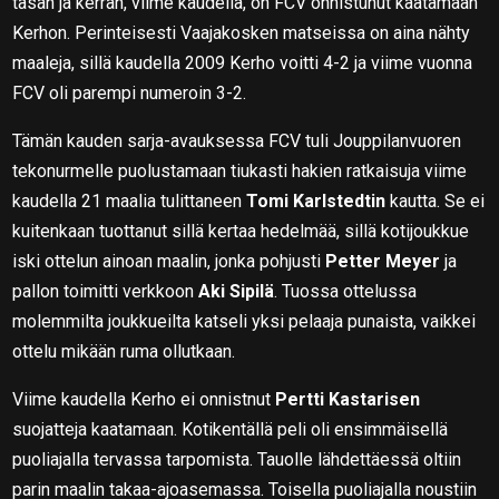
tasan ja kerran, viime kaudella, on FCV onnistunut kaatamaan
Kerhon. Perinteisesti Vaajakosken matseissa on aina nähty
maaleja, sillä kaudella 2009 Kerho voitti 4-2 ja viime vuonna
FCV oli parempi numeroin 3-2.
Tämän kauden sarja-avauksessa FCV tuli Jouppilanvuoren
tekonurmelle puolustamaan tiukasti hakien ratkaisuja viime
kaudella 21 maalia tulittaneen
Tomi Karlstedtin
kautta. Se ei
kuitenkaan tuottanut sillä kertaa hedelmää, sillä kotijoukkue
iski ottelun ainoan maalin, jonka pohjusti
Petter Meyer
ja
pallon toimitti verkkoon
Aki Sipilä
. Tuossa ottelussa
molemmilta joukkueilta katseli yksi pelaaja punaista, vaikkei
ottelu mikään ruma ollutkaan.
Viime kaudella Kerho ei onnistnut
Pertti Kastarisen
suojatteja kaatamaan. Kotikentällä peli oli ensimmäisellä
puoliajalla tervassa tarpomista. Tauolle lähdettäessä oltiin
parin maalin takaa-ajoasemassa. Toisella puoliajalla noustiin