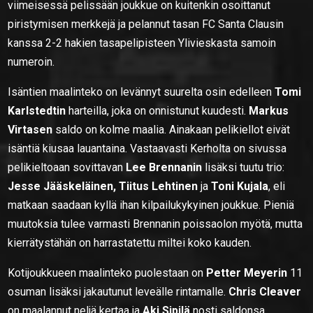
viimeisessä pelissään joukkue on kuitenkin osoittanut
piristymisen merkkejä ja pelannut tasan FC Santa Clausin
kanssa 2-2 hakien tasapelipisteen Ylivieskasta samoin
numeroin.
Isäntien maalinteko on levännyt suurelta osin edelleen
Tomi
Karlstedtin
harteilla, joka on onnistunut kuudesti.
Markus
Virtasen
saldo on kolme maalia. Ainakaan pelikiellot eivät
isäntiä kiusaa lauantaina. Vastaavasti Kerholta on sivussa
pelikieltoaan sovittavan
Lee Brennanin
lisäksi tuutu trio:
Jesse Jääskeläinen, Tiitus Lehtinen
ja
Toni Kujala
, eli
matkaan saadaan kyllä ihan kilpailukykyinen joukkue. Pieniä
muutoksia tulee varmasti Brennanin poissaolon myötä, mutta
kierrätystähän on harrastatettu miltei koko kauden.
Kotijoukkueen maalinteko puolestaan on
Petter Meyerin
11
osuman lisäksi jakautunut leveälle rintamalle.
Chris Cleaver
on maalannut neljä kertaa ja
Aki Sipilä
nosti saldonsa