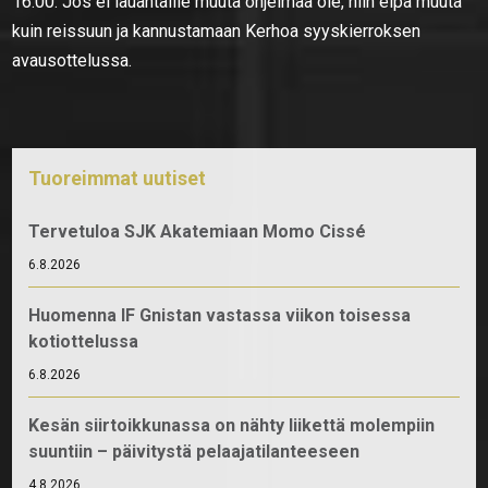
16.00. Jos ei lauantaille muuta ohjelmaa ole, niin eipä muuta
kuin reissuun ja kannustamaan Kerhoa syyskierroksen
avausottelussa.
Tuoreimmat uutiset
Tervetuloa SJK Akatemiaan Momo Cissé
6.8.2026
Huomenna IF Gnistan vastassa viikon toisessa
kotiottelussa
6.8.2026
Kesän siirtoikkunassa on nähty liikettä molempiin
suuntiin – päivitystä pelaajatilanteeseen
4.8.2026