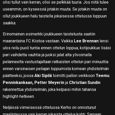
olisi tullut vain kerran, olisi se pelkkää tuuria. Jos niitä tulee
useammin, on kyseessä jotakin muuta. Se jotakin muuta on
ollut joukkueen halu taistella jokaisessa ottelussa loppuun
saakka.
Erinomainen esimerkki joukkueen taistelusta saatiin
maanantaina FC Kiistoa vastaan. Vaikka
Lee Brennan
lensi
ulos reilu puoli tuntia ennen ottelun loppua, kotijoukkue lisäsi
pari vaihdetta vauhtia ja juoksi jalat alta ylivoimalla
pelanneelta vastustajaltaan ratkaisten ottelun pari minuuttia
ennen varsinaisen peliajan loppumista komean yhdistelmän
päätteeksi, jossa
Aki Sipilä
toimitti pallon verkkoon
Teemu
Penninkankaan, Petter Meyerin
ja
Christian Sundin
rakennettua yhdistelmän, joka kelpaisi mihin tahansa
highlight-hetkeen.
Neljässä viimeisessä ottelussa Kerho on onnistunut
maalinteossa vain kerran jokaista ottelua kohti. Samaan