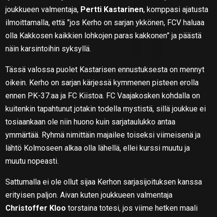
joukkueen valmentaja,
Pertti Kastarinen
, komppasi ajatusta
ilmoittamalla, että ”jos Kerho on sarjan ykkönen, FCV haluaa
olla Kakkosen kaikkien lohkojen paras kakkonen” ja päästä
näin karsintoihin syksyllä.
Tässä valossa puolet Kastarisen ennustuksesta on mennyt
oikein. Kerho on sarjan kärjessä kymmenen pisteen erolla
ennen PK-37:aa ja FC Kiistoa. FC Vaajakosken kohdalla on
kuitenkin tapahtunut jotakin todella mystistä, sillä joukkue ei
tosiaankaan ole niin huono kuin sarjataulukko antaa
ymmärtää. Ryhmä nimittäin majailee toiseksi viimeisenä ja
lähtö Kolmoseen alkaa olla lähellä, ellei kurssi muutu ja
muutu nopeasti.
Sattumalla ei ole ollut sijaa Kerhon sarjasijoituksen kanssa
erityisen paljon. Aivan kuten joukkueen valmentaja
Christoffer Kloo
torstaina totesi, jos viime hetken maali