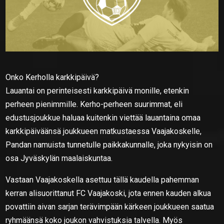
Onko Kerholla karkkipäivä?
Lauantai on perinteisesti karkkipäivä monille, etenkin
perheen pienimmille. Kerho-perheen suurimmat, eli
edustusjoukkue haluaa kuitenkin viettää lauantaina omaa
karkkipäiväänsä joukkueen matkustaessa Vaajakoskelle,
Pandan namuista tunnetulle paikkakunnalle, joka nykyisin on
osa Jyväskylän maalaiskuntaa.
Vastaan Vaajakoskella asettuu tällä kaudella pahemman
kerran alisuorittanut FC Vaajakoski, jota ennen kauden alkua
povattiin aivan sarjan terävimpään kärkeen joukkueen saatua
ryhmäänsä koko joukon vahvistuksia talvella. Myös