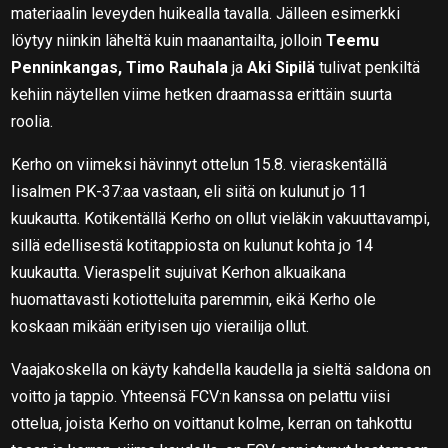
materiaalin leveyden huikealla tavalla. Jälleen esimerkki
löytyy niinkin läheltä kuin maanantailta, jolloin
Teemu
Penninkangas, Timo Rauhala
ja
Aki Sipilä
tulivat penkiltä
kehiin näytellen viime hetken draamassa erittäin suurta
roolia.
Kerho on viimeksi hävinnyt ottelun 15.8. vieraskentällä
Iisalmen PK-37:aa vastaan, eli siitä on kulunut jo 11
kuukautta. Kotikentällä Kerho on ollut vieläkin vakuuttavampi,
sillä edellisestä kotitappiosta on kulunut kohta jo 14
kuukautta. Vieraspelit sujuivat Kerhon alkuaikana
huomattavasti kotiotteluita paremmin, eikä Kerho ole
koskaan mikään erityisen ujo vierailija ollut.
Vaajakoskella on käyty kahdella kaudella ja sieltä saldona on
voitto ja tappio. Yhteensä FCV:n kanssa on pelattu viisi
ottelua, joista Kerho on voittanut kolme, kerran on tahkottu