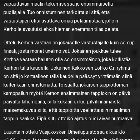
vapauttavan maalin tekemisessä jo ensimmäisellä
puoliajalla. Tuo onnistuminen tarkoittaisi sitä, että
vastustajien olisi avattava omaa pelaamistaan, jolloin
Kerholle avautuisi ehkä hieman enemmän tilaa pelata.
Ottelu Kerhoa vastaan on jokaiselle vastustajalle kuin se cup
finaali, josta monet unelmoivat. Jokainen joukkue tulee
Kerhoa vastaan haluten olla se ensimmäinen, joka kellistää
Kerhon tällä kaudella. Jokainen Kakkosen Lohko C:n ryhmä
on sitä jo kertaalleen tällä kaudella päässyt yrittämään siinä
kuitenkaan onnistumatta. Toisaalta, jokaisen tappiottoman
kamppailun myötä Kerhon ensimmäinen tappiokin on päivä
päivältä lähempänä, sillä kukaan ei luo pilvilinnamaista
maisemakuvaa siitä, että tappioitta vaellettaisiin maailman
tappiin saakka. Eipä silti, etteikö ajatus olisi aivan hurmaava!
Lauantain ottelu Vaajakosken Urheilupuistossa alkaa klo