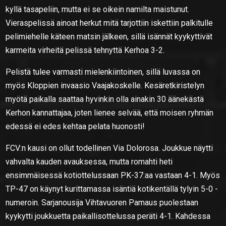
kyllä tasapeliin, mutta ei se oikein namilta maistunut.
Vieraspelissä ainoat herkut mitä tarjottiin iskettiin palkitulle
pelimiehelle käteen matsin jälkeen, sillä isännät kyykyttivät
karmeita virheitä pelissä tehnyttä Kerhoa 3-2.
Pelistä tulee varmasti mielenkiintoinen, sillä luvassa on
myös Kloppien invaasio Vaajakoskelle. Kesäretkiristelyn
myötä paikalla saattaa hyvinkin olla ainakin 30 äänekästä
Kerhon kannattajaa, joten lienee selvää, että moisen ryhmän
edessä ei edes kehtaa pelata huonosti!
FCV:n kausi on ollut todellinen Via Dolorosa. Joukkue näytti
vahvalta kauden avauksessa, mutta romahti heti
ensimmäisessä kotiottelussaan PK-37:aa vastaan 4-1. Myös
TP-47 on käynyt kurittamassa isäntiä kotikentällä tylyin 5-0 -
numeroin. Sarjanousija Vihtavuoren Pamaus puolestaan
kyykytti joukkuetta paikallisottelussa peräti 4-1. Kahdessa