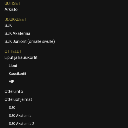
UUTISET
Arkisto
JOUKKUEET
SJK
SJK Akatemia
SJK Juniorit (omalle sivulle)
OTTELUT
Liput ja kausikortit
Liput
Kausikortit
VIP
Otteluinfo
Otteluohjelmat
SJK
SJK Akatemia
SJK Akatemia 2