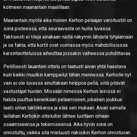
kolmeen maanantain maalillaan.
Maanantain myötä aika monen Kerhon pelaajan varoitustili on
siinä pisteessä, että seuraavasta on huilia luvassa.
Taktisesti ei tilejä ainakaan näillä näkymin lähdetä tyhjäämään
ja se fakta, että kortit ovat voimassa myös mahdollisisssa
karsintaotteluissa aiheuttaa jossakin vaiheessa pohdittavaa.
Pelillisesti lauantain ottelu on taatusti aivan yhtä haastava
kuin kaikki muutkin kamppailut tähän mennessä. Kerholle nyt
vain ei ole luvassa ainuttakaan helppoa peliä, siitä pitävät
vastustajat huolen. Missään nimessä Kerhon leirissä ei
haluta puuttua kenenkään pelaamiseen, jokainen joukkue
laatii oman taktiikkansa ja elää sen mukaan. Aivan samalla
laillahan Kerhokin otteluihin lähtee luottaen omaan
osaamiseensa ja tekemiseensä. Aika hyvin siinä on
onnistuttu, vaikka sitä mieluusti näkisikin Kerhon onnistuvan