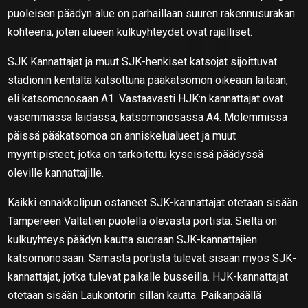
puoleisen päädyn alue on parhaillaan suuren rakennusurakan
kohteena, joten alueen kulkuyhteydet ovat rajalliset.
SJK Kannattajat ja muut SJK-henkiset katsojat sijoittuvat
stadionin kentältä katsottuna pääkatsomon oikeaan laitaan,
eli katsomonosaan A1. Vastaavasti HJK:n kannattajat ovat
vasemmassa laidassa, katsomonosassa A4. Molemmissa
päissä pääkatsomoa on anniskelualueet ja muut
myyntipisteet, jotka on tarkoitettu kyseissä päädyssä
oleville kannattajille.
Kaikki ennakkolipun ostaneet SJK-kannattajat otetaan sisään
Tampereen Valtatien puolella olevasta portista. Sieltä on
kulkuyhteys päädyn kautta suoraan SJK-kannattajien
katsomonosaan. Samasta portista tulevat sisään myös SJK-
kannattajat, jotka tulevat paikalle busseilla. HJK-kannattajat
otetaan sisään Laukontorin sillan kautta. Paikanpäällä