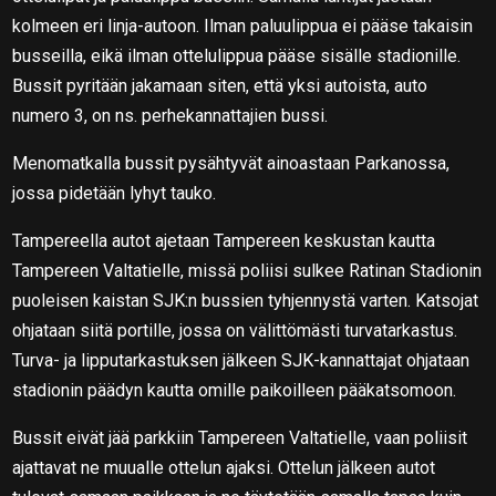
kolmeen eri linja-autoon. Ilman paluulippua ei pääse takaisin
busseilla, eikä ilman ottelulippua pääse sisälle stadionille.
Bussit pyritään jakamaan siten, että yksi autoista, auto
numero 3, on ns. perhekannattajien bussi.
Menomatkalla bussit pysähtyvät ainoastaan Parkanossa,
jossa pidetään lyhyt tauko.
Tampereella autot ajetaan Tampereen keskustan kautta
Tampereen Valtatielle, missä poliisi sulkee Ratinan Stadionin
puoleisen kaistan SJK:n bussien tyhjennystä varten. Katsojat
ohjataan siitä portille, jossa on välittömästi turvatarkastus.
Turva- ja lipputarkastuksen jälkeen SJK-kannattajat ohjataan
stadionin päädyn kautta omille paikoilleen pääkatsomoon.
Bussit eivät jää parkkiin Tampereen Valtatielle, vaan poliisit
ajattavat ne muualle ottelun ajaksi. Ottelun jälkeen autot