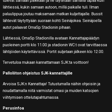
tulevat samaan paikkaan ja ne täytetään samalla tapaa kuin
lähtiessä, kukin samaan autoon, millä paikalle tuli. Ilman
paluulippua joutuu maksamaan matkan kuljettajalle. Bussit
lähtevät täytyttyään suoraan kohti Seinäjokea. Seinäjoella
autot palaavat OmaSp Stadionin pihaan.
Lähtiessä, OmaSp Stadionilla avataan Kannattajapäädyn
puoleinen portti klo 11.00 ja stadionin WC:t ovat tarvittaessa
lähtijöiden käytettävissä. Portit suljetaan jälkeen klo 12.00.
Tervetuloa mukaan kannattamaan SJK:ta voittoon!
Palloliiton ohjeistus SJK-kannattajille
Arvoisa SJK:n Kannattaja! Tutustumalla näihin ohjeisiin ja
noudattamalla niitä varmistat omasi ja muiden katsojien
viihtymisen ottelutapahtumassa.
Perusinfoa