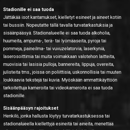
Stadionille ei saa tuoda
Jättäkää isot kantamukset, kielletyt esineet ja aineet kotiin
tai bussiin. Nopeutatte tällä tavalla turvatarkastuksia ja
sisäänpääsyä. Stadionalueelle ei saa tuoda alkoholia,
huumeita, ampuma-, terä- tai lyömäaseita, pyroja tai
pommeja, paineilma- tai vuvuzelatorvia, laserkyniä,
laserosoittimia tai muita voimakkaan valotehon laitteita,
muovisia tai lasisia pulloja, bannereita, lippuja, overeita,
julisteita tms., joissa on poliittisia, uskonnollisia tai muuten
loukkaavia tekstejä tai kuvia. Myöskään ammattikäyttöön
tarkoitettuja kameroita tai videokameroita ei saa tuoda
stadionille.
Sisäänpääsyn rajoitukset
Henkilö, jonka hallusta löytyy turvatarkastuksessa tai
stadionalueella kiellettyjä esineitä tai aineita, menettää