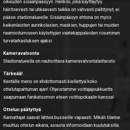
oikeuden sisäänpääsyyn. Henkilö, joka käyttäytyy
häiritsevästi tai uhkaavasti taikka on vahvasti päihtynyt, ei
pääse stadionalueelle. Sisäänpääsyn ehtona on myös
kaikenlaisten aurinkolasien, maskien, huppujen tai muiden
naamioitumiseen käytettyjen vaatekappaleiden riisuminen
turvatarkastuksen ajaksi.
Kameravalvonta
Stadionalueella on nauhoittava kameravalvontalaitteisto
Tärkeää!
Kentälle meno on ehdottomasti kiellettyä koko
ottelutapahtuman ajan! Ohjeistamme voittajajoukkuetta
saapumaan fanikatsomon eteen voittopokaalin kanssa!
Ottelun päätyttyä
Kannattajat saavat lähteä busseille vapaasti. Mikäli tilanne
muuttuu ottelun aikana, asiasta informoidaan kuulutuksilla.