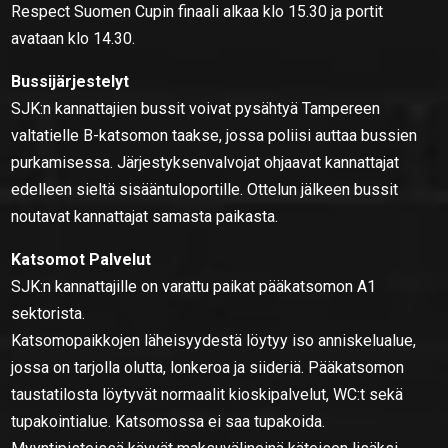
Respect Suomen Cupin finaali alkaa klo 15.30 ja portit
avataan klo 14.30.
Bussijärjestelyt
SJK:n kannattajien bussit voivat pysähtyä Tampereen
valtatielle B-katsomon taakse, jossa poliisi auttaa bussien
purkamisessa. Järjestyksenvalvojat ohjaavat kannattajat
edelleen sieltä sisääntuloportille. Ottelun jälkeen bussit
noutavat kannattajat samasta paikasta.
Katsomot Palvelut
SJK:n kannattajille on varattu paikat pääkatsomon A1
sektorista.
Katsomopaikkojen läheisyydestä löytyy iso anniskelualue,
jossa on tarjolla olutta, lonkeroa ja siideriä. Pääkatsomon
taustatilosta löytyvät normaalit kioskipalvelut, WC:t sekä
tupakointialue. Katsomossa ei saa tupakoida.