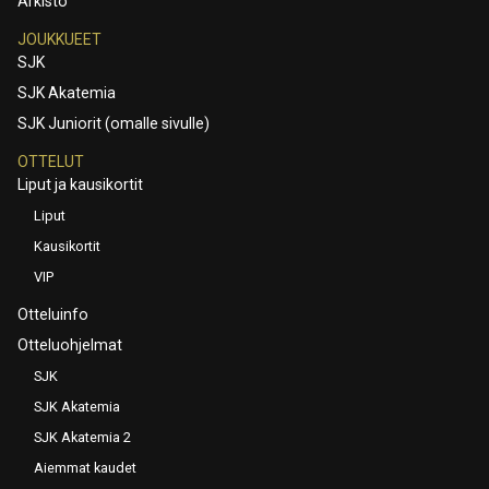
Arkisto
JOUKKUEET
SJK
SJK Akatemia
SJK Juniorit (omalle sivulle)
OTTELUT
Liput ja kausikortit
Liput
Kausikortit
VIP
Otteluinfo
Otteluohjelmat
SJK
SJK Akatemia
SJK Akatemia 2
Aiemmat kaudet