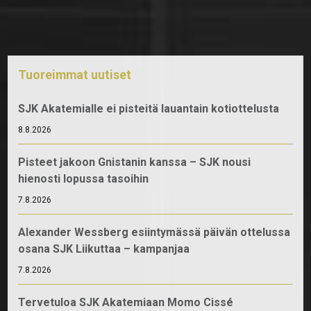
Tuoreimmat uutiset
SJK Akatemialle ei pisteitä lauantain kotiottelusta
8.8.2026
Pisteet jakoon Gnistanin kanssa – SJK nousi
hienosti lopussa tasoihin
7.8.2026
Alexander Wessberg esiintymässä päivän ottelussa
osana SJK Liikuttaa – kampanjaa
7.8.2026
Tervetuloa SJK Akatemiaan Momo Cissé