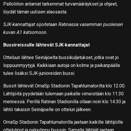
Palloliiton antamat tarkemmat turvamääräykset ja ohjeet,
löydät tämän uutisen alaosasta.
SJK-kannattajat sijoitetaan Ratinassa vasemman puoleisen
kuvan A1 katsomoon.
Bussireissulle lähtevät SJK-kannattajat
Otteluun lähtee Seinäjoelta bussikuljetukset, jotka ovat jo
loppuunmyytyjä. Kaikkiaan autoja on kolme ja paikanpäälle
tulee lisäksi SJK-junioreiden bussi.
Bussit lähtevät OmaSp Stadionin Tapahtumatorilta klo 12.00.
Lähtijöitä pyydetään tulemaan paikalle vimeistään klo 11.30
mennessä. Perillä Ratinan Stadionilla ollaan noin klo 14.30 ja
lähtö takaisin Seinäjoelle on ottelun jälkeen.
OmaSp Stadionin Tapahtumatorilla jaetaan kaikille lähtijöille
otteluliput ja paluulippu bussiin. Samalla lähtijät jaetaan