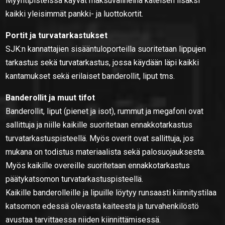
Myyntipisteissä käyvät maksuvälineinä käteisen lisäksi
kaikki yleisimmät pankki- ja luottokortit.
Portit ja turvatarkastukset
SJK:n kannattajien sisääntuloporteilla suoritetaan lippujen
tarkastus sekä turvatarkastus, jossa käydään läpi kaikki
kantamukset sekä erilaiset banderollit, liput tms.
Banderollit ja muut tifot
Banderollit, liput (pienet ja isot), rummut ja megafoni ovat
sallittuja ja niille kaikille suoritetaan ennakkotarkastus
turvatarkastuspisteellä. Myös overit ovat sallittuja, jos
mukana on todistus materiaalista sekä palosuojauksesta.
Myös kaikille overeille suoritetaan ennakkotarkastus
päätykatsomon turvatarkastuspisteellä.
Kaikille banderolleille ja lipuille löytyy runsaasti kiinnitystilaa
katsomon edessä olevasta kaiteesta ja turvahenkilöstö
avustaa tarvittaessa niiden kiinnittämisessä.