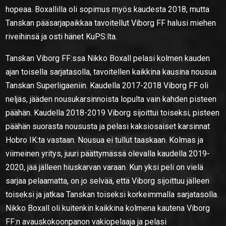
hopeaa. Boxallilla oli sopimus myös kaudesta 2018, mutta
Tanskan pääsarjapaikkaa tavoitellut Viborg FF halusi miehen
riveihinsä ja osti hänet KuPS:lta.
Tanskan Viborg FF:ssa Nikko Boxall pelasi kolmen kauden
ajan toisella sarjatasolla, tavoitellen kaikkina kausina nousua
Tanskan Superligaeniin. Kaudella 2017-2018 Viborg FF oli
neljäs, jääden nousukarsinnoista lopulta vain kahden pisteen
päähän. Kaudella 2018-2019 Viborg sijoittui toiseksi, pisteen
päähän suorasta noususta ja pelasi kaksiosaiset karsinnat
Hobro IK:ta vastaan. Nousua ei tullut taaskaan. Kolmas ja
viimeinen yritys, juuri päättymässä olevalla kaudella 2019-
2020, jää jälleen hiuskarvan varaan. Kun yksi peli on vielä
sarjaa pelaamatta, on jo selvää, että Viborg sijoittuu jälleen
toiseksi ja jatkaa Tanskan toiseksi korkeimmalla sarjatasolla.
Nikko Boxall oli kuitenkin kaikkina kolmena kautena Viborg
FF:n avauskokoonpanon vakiopelaaja ja pelasi