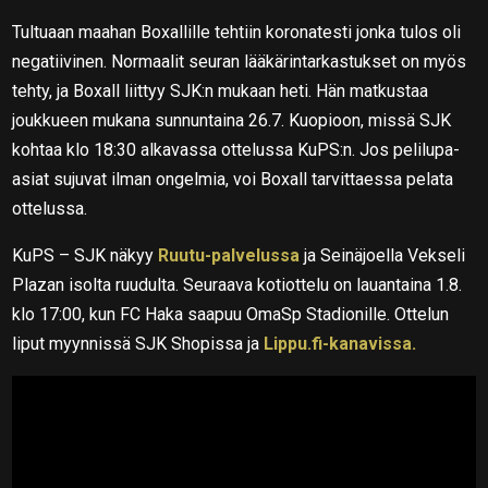
Tultuaan maahan Boxallille tehtiin koronatesti jonka tulos oli
negatiivinen. Normaalit seuran lääkärintarkastukset on myös
tehty, ja Boxall liittyy SJK:n mukaan heti. Hän matkustaa
joukkueen mukana sunnuntaina 26.7. Kuopioon, missä SJK
kohtaa klo 18:30 alkavassa ottelussa KuPS:n. Jos pelilupa-
asiat sujuvat ilman ongelmia, voi Boxall tarvittaessa pelata
ottelussa.
KuPS – SJK näkyy
Ruutu-palvelussa
ja Seinäjoella Vekseli
Plazan isolta ruudulta. Seuraava kotiottelu on lauantaina 1.8.
klo 17:00, kun FC Haka saapuu OmaSp Stadionille. Ottelun
liput myynnissä SJK Shopissa ja
Lippu.fi-kanavissa.