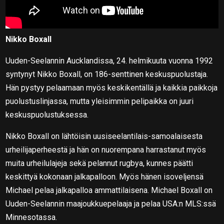
Nikko Boxall
Uuden-Seelannin Aucklandissa, 24. helmikuuta vuonna 1992
syntynyt Nikko Boxall, on 186-senttinen keskuspuolustaja.
Hän pystyy pelaamaan myös keskikentällä ja kaikkia paikkoja
puolustuslinjassa, mutta yleisimmin pelipaikka on juuri
keskuspuolustuksessa.
Nikko Boxall on lähtöisin uusiseelantilais-samoalaisesta
urheilijaperheestä ja hän on nuorempana harrastanut myös
muita urheilulajeja sekä pelannut rugbya, kunnes päätti
keskittyä kokonaan jalkapalloon. Myös hänen isoveljensä
Michael pelaa jalkapalloa ammattilaisena. Michael Boxall on
Uuden-Seelannin maajoukkuepelaaja ja pelaa USA:n MLS:ssä
Minnesotassa.