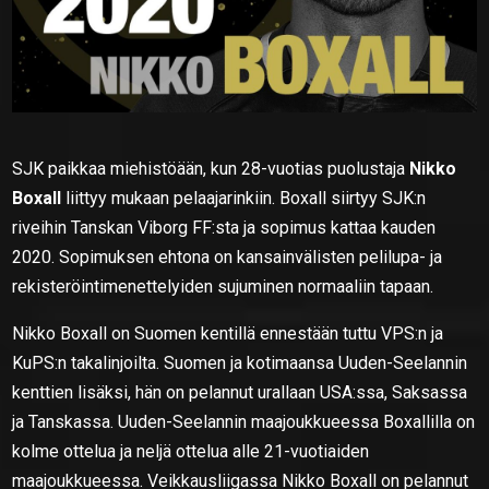
SJK paikkaa miehistöään, kun 28-vuotias puolustaja
Nikko
Boxall
liittyy mukaan pelaajarinkiin. Boxall siirtyy SJK:n
riveihin Tanskan Viborg FF:sta ja sopimus kattaa kauden
2020. Sopimuksen ehtona on kansainvälisten pelilupa- ja
rekisteröintimenettelyiden sujuminen normaaliin tapaan.
Nikko Boxall on Suomen kentillä ennestään tuttu VPS:n ja
KuPS:n takalinjoilta. Suomen ja kotimaansa Uuden-Seelannin
kenttien lisäksi, hän on pelannut urallaan USA:ssa, Saksassa
ja Tanskassa. Uuden-Seelannin maajoukkueessa Boxallilla on
kolme ottelua ja neljä ottelua alle 21-vuotiaiden
maajoukkueessa. Veikkausliigassa Nikko Boxall on pelannut