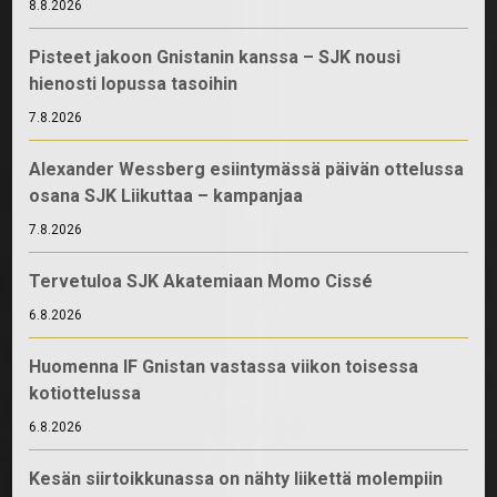
8.8.2026
Pisteet jakoon Gnistanin kanssa – SJK nousi
hienosti lopussa tasoihin
7.8.2026
Alexander Wessberg esiintymässä päivän ottelussa
osana SJK Liikuttaa – kampanjaa
7.8.2026
Tervetuloa SJK Akatemiaan Momo Cissé
6.8.2026
Huomenna IF Gnistan vastassa viikon toisessa
kotiottelussa
6.8.2026
Kesän siirtoikkunassa on nähty liikettä molempiin