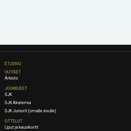
ETUSIVU
UUTISET
Arkisto
JOUKKUEET
SJK
SJK Akatemia
SJK Juniorit (omalle sivulle)
OTTELUT
Liput ja kausikortit