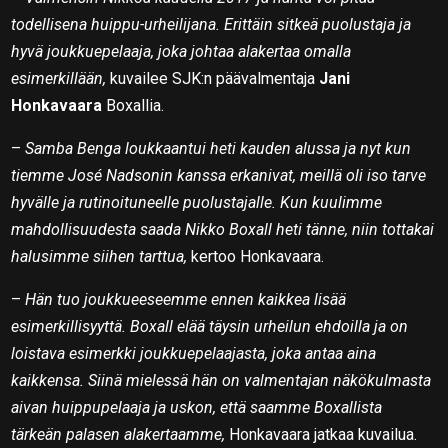
todellisena huippu-urheilijana. Erittäin sitkeä puolustaja ja
hyvä joukkuepelaaja, joka johtaa alakertaa omalla
esimerkillään,
kuvailee SJK:n päävalmentaja
Jani
Honkavaara
Boxallia.
–
Samba Benga loukkaantui heti kauden alussa ja nyt kun
tiemme José Nadsonin kanssa erkanivat, meillä oli iso tarve
hyvälle ja rutinoituneelle puolustajalle. Kun kuulimme
mahdollisuudesta saada Nikko Boxall heti tänne, niin tottakai
halusimme siihen tarttua,
kertoo Honkavaara.
–
Hän tuo joukkueeseemme ennen kaikkea lisää
esimerkillisyyttä. Boxall elää täysin urheilun ehdoilla ja on
loistava esimerkki joukkuepelaajasta, joka antaa aina
kaikkensa. Siinä mielessä hän on valmentajan näkökulmasta
aivan huippupelaaja ja uskon, että saamme Boxallista
tärkeän palasen alakertaamme,
Honkavaara jatkaa kuvailua.