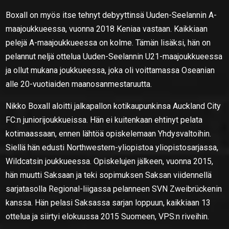
Boxall on myös itse tehnyt debyyttinsä Uuden-Seelannin A-
maajoukkueessa, vuonna 2018 Keniaa vastaan. Kaikkiaan
pelejä A-maajoukkueessa on kolme. Tämän lisäksi, hän on
pelannut neljä ottelua Uuden-Seelannin U21-maajoukkueessa
ja ollut mukana joukkueessa, joka oli voittamassa Oseanian
alle 20-vuotiaiden maanosanmestaruutta.
Nikko Boxall aloitti jalkapallon kotikaupunkinsa Auckland City
FC:n juniorijoukkueissa. Hän ei kuitenkaan ehtinyt pelata
kotimaassaan, ennen lähtöä opiskelemaan Yhdysvaltoihin.
Siellä hän edusti Northwestern-yliopistoa yliopistosarjassa,
Wildcatsin joukkueessa. Opiskelujen jälkeen, vuonna 2015,
hän muutti Saksaan ja teki sopimuksen Saksan viidennellä
sarjatasolla Regional-liigassa pelanneen SVN Zweibrückenin
kanssa. Hän pelasi Saksassa sarjan loppuun, kaikkiaan 13
ottelua ja siirtyi elokuussa 2015 Suomeen, VPS:n riveihin.