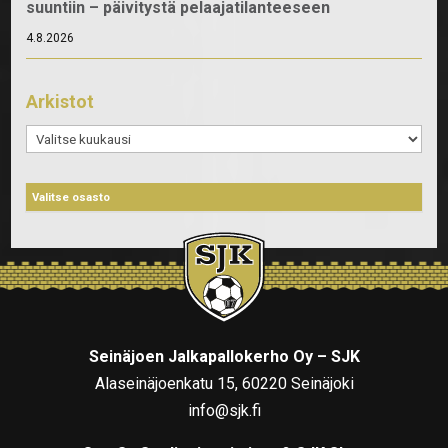
suuntiin – päivitystä pelaajatilanteeseen
4.8.2026
Arkistot
Arkistot
Seinäjoen Jalkapallokerho Oy – SJK
Alaseinäjoenkatu 15, 60220 Seinäjoki
info@sjk.fi