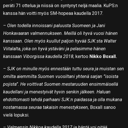
peräti 71 ottelua ja niissä on syntynyt neljä maalia. KuPS:n
kanssa hän voitti myös SM-hopeaa kaudella 2017.
–
Olen todella innoissani paluusta Suomeen ja Jani
Honkavaaran valmennukseen. Meillä oli hyvä vuosi hänen
kanssaan. Olen myös kuullut paljon hyvää SJK:sta Walter
Viitalalta, joka on hyvä ystäväni ja pelasimme hänen
kanssaan Viborgissa kaudella 2018,
kertoo
Nikko Boxall.
–
SJK on minulle myös ennestään tuttu seura ja muistan sen
omilta aiemmilta Suomen vuosiltani yhtenä sarjan ”isoista
pojista”. He voittivat Suomen mestaruuden ensimmäisellä
kaudellani ja menestyivät hyvin senkin jälkeen. Haluan
ehdottomasti tehdä parhaani SJK:n paidassa ja olla mukana
nostamassa seuraa takaisin menestykseen,
Boxall sanoo
vielä lopuksi.
–
Valmensin Nikkoa kaudella 2017 ja häntä voi pitää