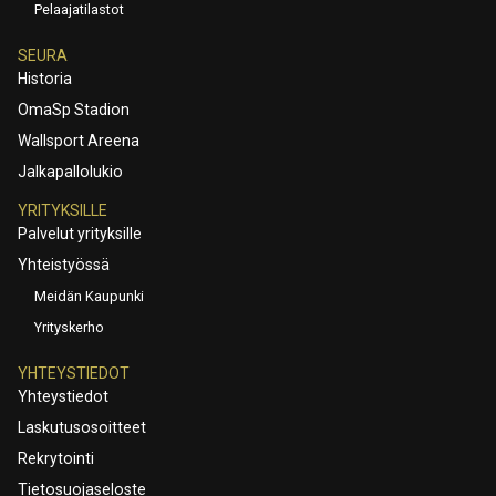
Pelaajatilastot
SEURA
Historia
OmaSp Stadion
Wallsport Areena
Jalkapallolukio
YRITYKSILLE
Palvelut yrityksille
Yhteistyössä
Meidän Kaupunki
Yrityskerho
YHTEYSTIEDOT
Yhteystiedot
Laskutusosoitteet
Rekrytointi
Tietosuojaseloste