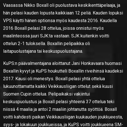
Vaasassa Nikko Boxall oli puolustava keskikenttäpelaaja, ja
hän pelasi kauden lopusta kaikkiaan 12 peliä. Kauden lopuksi
VPS käytti hänen optionsa myös kaudesta 2016. Kaudella
2016 Boxall pelasi 28 ottelua, joissa onnistui myös
maalinteossa juuri SJK:ta vastaan. SJK kuitenkin voitti
ottelun 2-1 tuloksella. Boxallin pelipaikka oli
laitapuolustajana tai keskuspuolustajana.
KuPS:n päävalmentajana aloittanut Jani Honkavaara huomasi
Boxallin kyvyt ja KuPS houkutteli Boxallin riveihinsä kaudeksi
2017. Kausi oli menestys. Boxall pelasi yhtä ottelua
lukuunottamatta kaikki Veikkausliigan ottelut sekä kuusi
Suomen Cupin ottelua. Pelipaikaksi vakiintui
keskuspuolustus ja Boxall pelasi yhteenä 37 ottelua teki
niissä 4 maalia ja antoi 2 maaliin johtanutta syöttöä. Boxall
voitti kahdesti paikan Veikkausliigan kuukauden joukkueesta,
syys- ja lokakuun joukkueissa, ja KuPS voitti joukkueena SM-