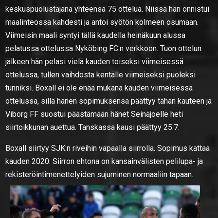
keskuspuolustajana yhteensä 75 ottelua. Niissä hän onnistui
maalinteossa kahdesti ja antoi syötön kolmeen osumaan.
Viimeisin maali syntyi tällä kaudella heinäkuun alussa
pelatussa ottelussa Nyköbing FC:n verkkoon. Tuon ottelun
jälkeen hän pelasi vielä kauden toiseksi viimeisessä
ottelussa, tullen vaihdosta kentälle viimeiseksi puoleksi
tunniksi. Boxall ei ole enää mukana kauden viimeisessä
ottelussa, sillä hänen sopimuksensa päättyy tähän kauteen ja
Viborg FF suostui päästämään hänet Seinäjoelle heti
siirtoikkunan auettua. Tanskassa kausi päättyy 25.7.
Boxall siirtyy SJK:n riveihin vapaalla siirrolla. Sopimus kattaa
kauden 2020. Siirron ehtona on kansainvälisten pelilupa- ja
rekisteröintimenettelyiden sujuminen normaaliin tapaan.