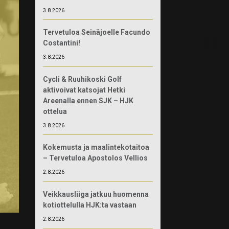
3.8.2026
Tervetuloa Seinäjoelle Facundo
Costantini!
3.8.2026
Cycli & Ruuhikoski Golf
aktivoivat katsojat Hetki
Areenalla ennen SJK – HJK
ottelua
3.8.2026
Kokemusta ja maalintekotaitoa
– Tervetuloa Apostolos Vellios
2.8.2026
Veikkausliiga jatkuu huomenna
kotiottelulla HJK:ta vastaan
2.8.2026