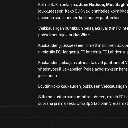
Kolme SJK:n pelaajaa,
José Nadson, Moshtagh 
joukkueeseen. Koko SJK-väki onnittelee kolmikkoa 
nousuun sarjakärkeen kuukauden päätteeksi.
Veikkausliigan huhtikuun pelaajaksi valittiin FC In
päävalmentaja
Jarkko Wiss.
Kuukauden joukkueeseen nimettiin kolmen SJK pelaa
nimiettiin FC Hongasta, FC Interistä, FC Lahdesta j
Kuukauden pelaajan valinnasta ovat päättäneet Vei
yhteistyössä Jalkapallon Pelaajayhdistyksen kans
joukkueen.
Löydät koko kuukauden joukkueen Veikkausliigan n
SJK matkustaa sunnuntaiksi Lahteen, missä FC Laht
suorana ja ilmaiseksi OmaSp Stadionin Vierasmats