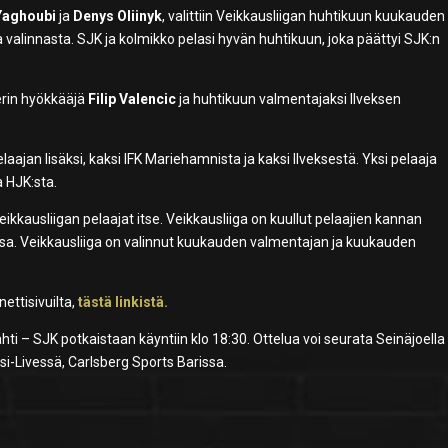
Yaghoubi
ja
Denys Oliinyk
, valittiin Veikkausliigan huhtikuun kuukauden
valinnasta. SJK ja kolmikko pelasi hyvän huhtikuun, joka päättyi SJK:n
terin hyökkääjä
Filip Valencic
ja huhtikuun valmentajaksi Ilveksen
jan lisäksi, kaksi IFK Mariehamnista ja kaksi Ilveksestä. Yksi pelaaja
a HJK:sta.
kkausliigan pelaajat itse. Veikkausliiga on kuullut pelaajien kannan
sa. Veikkausliiga on valinnut kuukauden valmentajan ja kuukauden
ettisivuilta,
tästä linkistä.
i – SJK potkaistaan käyntiin klo 18:30. Ottelua voi seurata Seinäjoella
i-Livessä, Carlsberg Sports Barissa.