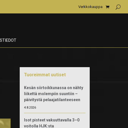
Verkkokauppa
STIEDOT
Tuoreimmat uutiset
Kesän siirtoikkunassa on nähty
liikettä molempiin suuntiin –
päivitystä pelaajatilanteeseen
4.8.2026
Isot pisteet vakuuttavalla 3–0
voitolla HJK:sta