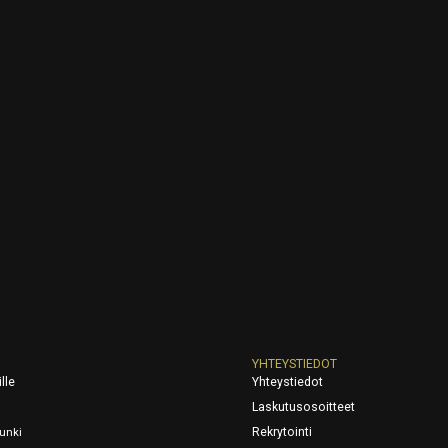
YHTEYSTIEDOT
lle
Yhteystiedot
Laskutusosoitteet
Rekrytointi
unki