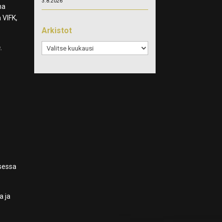
3.8.2026
na
VIFK,
Arkistot
Arkistot
.
ksessa
a ja