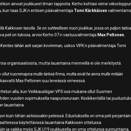
 lohkon ainoat joukkueet ilman tappioita. Kerho kohtasi viime viikonloppu
alla, kun taas SJK:n entisen päävalmentaja
Tomi Kärkkäisen
valmentama 
llä Kakkosen tasolla. Se on suhteellisen nuori joukkue, jossa on paljon taitoa
a peli on tulossa,
arvioi Kerho 07:n vastuuvalmentaja
Max Peltonen.
 Kenties tähän asti sarjan kovimman,
uskoo VIFK:n päävalmentaja Tomi
nsa organisaatioista, mutta lauantaina menneillä ei ole merkitystä.
n ollut nuoremapna mulle tärkeä firma, mutta eivät he anna mulle mitään
 kasvatti Max Peltonen suu leveässä virneessä.
ottelun alla, kun Veikkausliigan VPS:ssä mukana ollut Suomen
kahden vuoden sopimuksella naapuriseuraan. Keskikentällä tai puolustu
an lauantaina.
n kuin tähän astisissakin peleissä. Edustuksella on oma peli perjantain
eriaatteessa käytettävissä lauantaina Kakkosen ottelussa.
ajiin ja vaikka myös SJK U19 joukkueella on oma ottelunsa sunnuntaina,