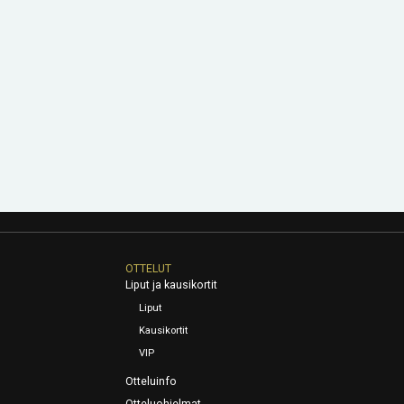
OTTELUT
Liput ja kausikortit
Liput
Kausikortit
VIP
Otteluinfo