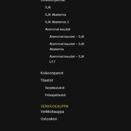
Otteluohjelmat
SJK
SJK Akatemia
SJK Akatemia 2
Aiemmat kaudet
Aiemmat kaudet – SJK
Aiemmat kaudet – SJK
Akatemia
Aiemmat kaudet – SJK
U17
Kokoonpanot
Tilastot
Sarjataulukot
Pelaajatilastot
VERKKOKAUPPA
Verkkokauppa
Ostoskori