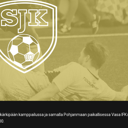
 kärkipään kamppailussa ja samalla Pohjanmaan paikallisessa Vasa IFK:
00.