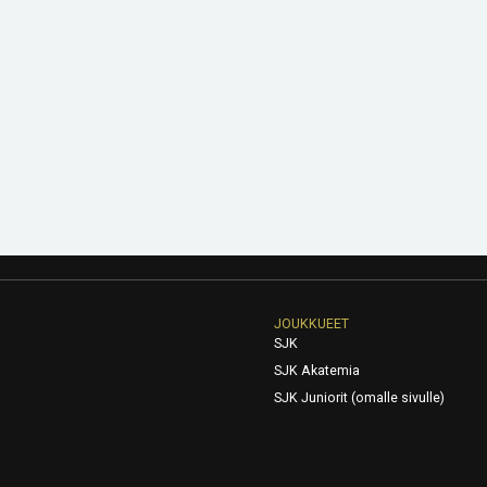
JOUKKUEET
SJK
SJK Akatemia
SJK Juniorit (omalle sivulle)