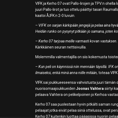
VIFK ja Kerho 07 ovat Pallo-Iirojen ja TPV:n ohella
juuri Pallo-Iirot ja tuo ottelu päättyi tasan Raum
kaatoi Å;IFK:n 2-0 luvuin.
–
VIFK on sarjan kärkipään jengejä ja pelaa aina hyvä
Heidän runko on pysynyt pitkään jo samana, joten kov
–
Kerho 07 tarjoaa meille varmasti kovan vastuksen.
Kärkkäinen seuran nettisivuilla.
Molemmilla valmentajilla on siis kokemusta toiste
–
Kun peli on käynnissä niin mennään täysillä. IFK o
ilmaiseksi, enkä minä anna niille mitään,
toteaa VIFK
VIFK sai joukkueeseensa vahvistusta juuri tämän 
nuorisomaajoukkueiden
Joonas Vahtera
siirtyi 
pelaava Vahtera on pelikelpoinen jo Kerhoa vasta
Kerho 07 saa puolestaan hyvin pitkälti saman rungo
pelaajat jotka eivät pelaa siinä ottelussa, ovat p
Kerho 07 kuitenkin luottaa pääasissa nuoriin pela