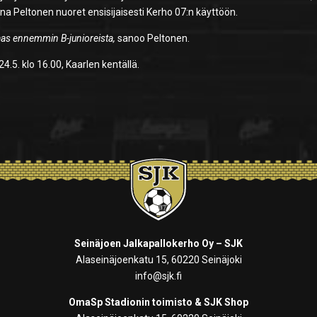
 Peltonen nuoret ensisijaisesti Kerho 07:n käyttöön.
aas ennemmin B-junioreista,
sanoo Peltonen.
4.5. klo 16.00, Kaarlen kentällä.
Seinäjoen Jalkapallokerho Oy – SJK
Alaseinäjoenkatu 15, 60220 Seinäjoki
info@sjk.fi
OmaSp Stadionin toimisto & SJK Shop