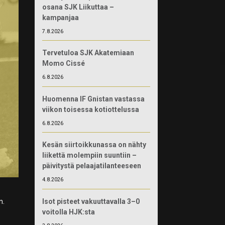
osana SJK Liikuttaa –
kampanjaa
7.8.2026
Tervetuloa SJK Akatemiaan
Momo Cissé
6.8.2026
Huomenna IF Gnistan vastassa
viikon toisessa kotiottelussa
6.8.2026
Kesän siirtoikkunassa on nähty
liikettä molempiin suuntiin –
päivitystä pelaajatilanteeseen
4.8.2026
Isot pisteet vakuuttavalla 3–0
n.
voitolla HJK:sta