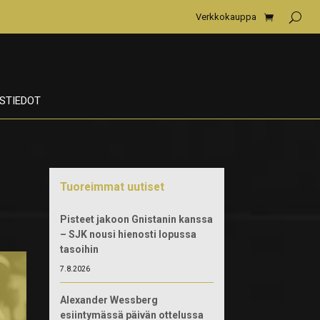
Verkkokauppa
STIEDOT
Tuoreimmat uutiset
Pisteet jakoon Gnistanin kanssa
– SJK nousi hienosti lopussa
tasoihin
7.8.2026
Alexander Wessberg
esiintymässä päivän ottelussa