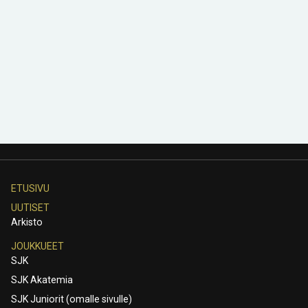
ETUSIVU
UUTISET
Arkisto
JOUKKUEET
SJK
SJK Akatemia
SJK Juniorit (omalle sivulle)