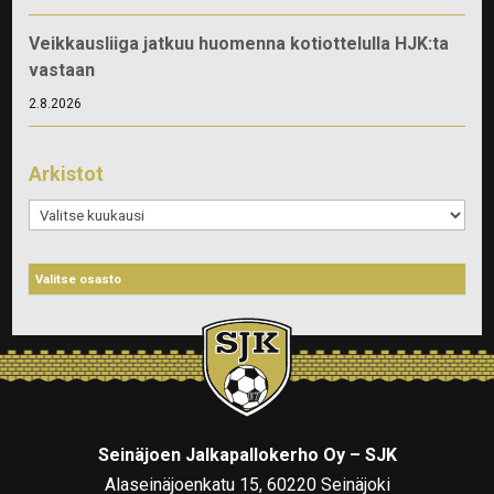
Veikkausliiga jatkuu huomenna kotiottelulla HJK:ta
vastaan
2.8.2026
Arkistot
Arkistot
Seinäjoen Jalkapallokerho Oy – SJK
Alaseinäjoenkatu 15, 60220 Seinäjoki