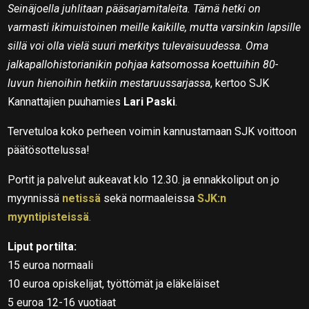
Seinäjoella juhlitaan pääsarjamitaleita. Tämä hetki on
varmasti ikimuistoinen meille kaikille, mutta varsinkin lapsille
sillä voi olla vielä suuri merkitys tulevaisuudessa. Oma
jalkapallohistorianikin pohjaa katsomossa koettuihin 80-
luvun hienoihin hetkiin mestaruussarjassa
, kertoo SJK
Kannattajien puuhamies
Lari Paski
.
Tervetuloa koko perheen voimin kannustamaan SJK voittoon
päätösottelussa!
Portit ja palvelut aukeavat klo 12.30. ja ennakkoliput on jo
myynnissä
netissä
sekä normaaleissa
SJK:n
myyntipisteissä
.
Liput portilta:
15 euroa normaali
10 euroa opiskelijat, työttömät ja eläkeläiset
5 euroa 12-16 vuotiaat