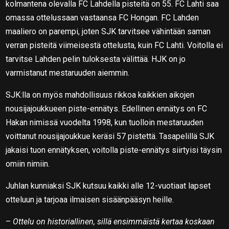
kolmantena olevalla FC Lahdella pisteitä on 55. FC Lahti saa
omassa ottelussaan vastaansa FC Hongan. FC Lahden
maaliero on parempi, joten SJK tarvitsee vähintään saman
verran pisteitä viimeisestä ottelusta, kuin FC Lahti. Voitolla ei
tarvitse Lahden pelin tuloksesta välittää. HJK on jo
varmistanut mestaruuden aiemmin.
SJK:lla on myös mahdollisuus rikkoa kaikkien aikojen
nousijajoukkueen piste-ennätys. Edellinen ennätys on FC
Hakan nimissä vuodelta 1998, kun tuolloin mestaruuden
voittanut nousijajoukkue keräsi 57 pistettä. Tasapelillä SJK
jakaisi tuon ennätyksen, voitolla piste-ennätys siirtyisi täysin
omiin nimiin.
Juhlan kunniaksi SJK kutsuu kaikki alle 12-vuotiaat lapset
otteluun ja tarjoaa ilmaisen sisäänpääsyn heille.
–
Ottelu on historiallinen, sillä ensimmäistä kertaa koskaan