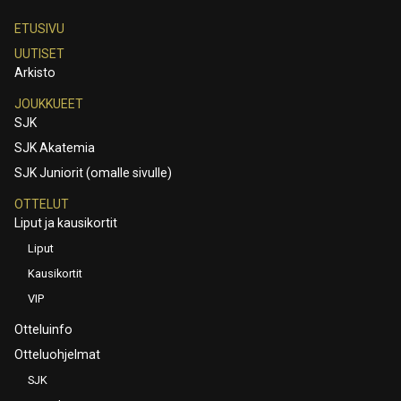
ETUSIVU
UUTISET
Arkisto
JOUKKUEET
SJK
SJK Akatemia
SJK Juniorit (omalle sivulle)
OTTELUT
Liput ja kausikortit
Liput
Kausikortit
VIP
Otteluinfo
Otteluohjelmat
SJK