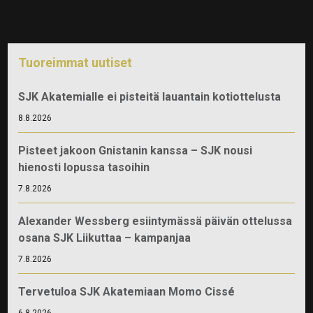
Tuoreimmat uutiset
SJK Akatemialle ei pisteitä lauantain kotiottelusta
8.8.2026
Pisteet jakoon Gnistanin kanssa – SJK nousi
hienosti lopussa tasoihin
7.8.2026
Alexander Wessberg esiintymässä päivän ottelussa
osana SJK Liikuttaa – kampanjaa
7.8.2026
Tervetuloa SJK Akatemiaan Momo Cissé
6.8.2026