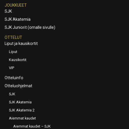
JOUKKUEET
SJK
SJK Akatemia
SJK Juniorit (omalle sivulle)
OTTELUT
Liput ja kausikortit
Liput
Kausikortit
VIP
Otteluinfo
Otteluohjelmat
SJK
SJK Akatemia
SJK Akatemia 2
Aiemmat kaudet
Aiemmat kaudet – SJK