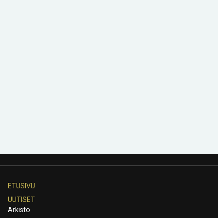
ETUSIVU
UUTISET
Arkisto