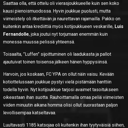
Saattaa olla, että ottelu oli vierasjoukkueelle kuin sen koko
kausi pienoismuodossa. Hyvin joukkue puolusti, mutta
viimeistely oli itkettävän ja naurettavan rajamailla. Pakko on
kuitenkin antaa krediittiä myös kotijoukkueen veskarille,
Luis
Fernandolle
, joka joutui nyt torjumaan enemmän kuin
monessa muussa pelissä yhteensä.
Toisaalta, ”Luffen” sijoittuminen oli laadukasta ja pallot
ajautuivat toinen toisensa jälkeen hänen hyppysiinsä.
Harvoin, jos koskaan, FC YPA on ollut näin vaisu. Kevään
kotiottelussaan joukkue pystyi vielä pistämään hanttiin
todella hyvin. Nyt kotijoukkue tarjosi avaimet tasoitukseen
oikeastaan ihan suotta. Rauhoittamalla omaa peliä viimeisten
viiden minuutin aikana homma olisi ollut suorastaan paljon
levollisempaa katseltavaa.
Luultavasti 1185 katsojaa oli kuitenkin ihan tyytyväisiä siihen,