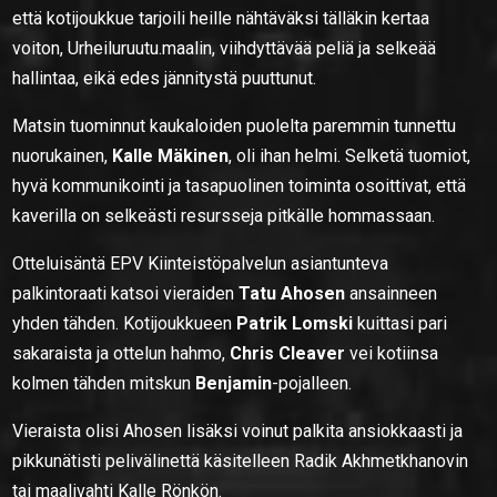
että kotijoukkue tarjoili heille nähtäväksi tälläkin kertaa
voiton, Urheiluruutu.maalin, viihdyttävää peliä ja selkeää
hallintaa, eikä edes jännitystä puuttunut.
Matsin tuominnut kaukaloiden puolelta paremmin tunnettu
nuorukainen,
Kalle Mäkinen
, oli ihan helmi. Selketä tuomiot,
hyvä kommunikointi ja tasapuolinen toiminta osoittivat, että
kaverilla on selkeästi resursseja pitkälle hommassaan.
Otteluisäntä EPV Kiinteistöpalvelun asiantunteva
palkintoraati katsoi vieraiden
Tatu Ahosen
ansainneen
yhden tähden. Kotijoukkueen
Patrik Lomski
kuittasi pari
sakaraista ja ottelun hahmo,
Chris Cleaver
vei kotiinsa
kolmen tähden mitskun
Benjamin
-pojalleen.
Vieraista olisi Ahosen lisäksi voinut palkita ansiokkaasti ja
pikkunätisti pelivälinettä käsitelleen Radik Akhmetkhanovin
tai maalivahti Kalle Rönkön.