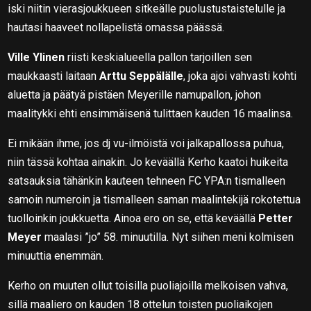
iski niitin vierasjoukkueen sitkeälle puolustustaistelulle ja
hautasi haaveet nollapelistä omassa päässä.
Ville Ylinen
riisti keskialueella pallon tarjoillen sen
maukkaasti laitaan
Arttu Seppälälle
, joka ajoi vahvasti kohti
aluetta ja päätyä pistäen Meyerille namupallon, johon
maalitykki ehti ensimmäisenä tulittaen kauden 16 maalinsa.
Ei mikään ihme, jos dj vu-ilmöistä voi jalkapallossa puhua,
niin tässä kohtaa ainakin. Jo keväällä Kerho kaatoi huikeita
satsauksia tähänkin kauteen tehneen FC YPA:n tismalleen
samoin numeroin ja tismalleen saman maalintekijä rokotettua
tuolloinkin joukkuetta. Ainoa ero on se, että keväällä
Petter
Meyer
maalasi ”jo” 58. minuutilla. Nyt siihen meni kolmisen
minuuttia enemmän.
Kerho on muuten ollut toisilla puoliajoilla melkoisen vahva,
sillä maaliero on kauden 18 ottelun toisten puoliaikojen