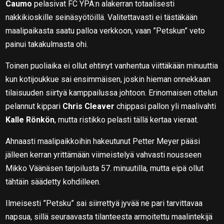
Caumo
pelasivat FC YPA:n alakerran totaalisesti
nakkikioskille seinäsyötöillä. Valitettavasti ei tästäkään
maalipaikasta saatu palloa verkkoon, vaan ”Petskun” veto
painui takakulmasta ohi.
Toinen puoliaika ei ollut ehtinyt vanhentua viittäkään minuuttia
kun kotijoukkue sai ensimmäisen, joskin hieman onnekkaan
tilaisuuden siirtyä kamppailussa johtoon. Erinomaisen ottelun
pelannut kippari
Chris Cleaver
chippasi pallon yli maalivahti
Kalle Rönkön
, mutta ristikko pelasti tällä kertaa vieraat.
Ahnaasti maalipaikkoihin hakeutunut Petter Meyer pääsi
jälleen kerran yrittämään viimeistelyä vahvasti nousseen
Mikko Väänäsen tarjoilusta 57. minuutilla, mutta eipä ollut
tähtäin säädetty kohdilleen.
Ilmeisesti ”Petsku” sai siirrettyä jyvää ne pari tarvittavaa
napsua, sillä seuraavasta tilanteesta armoitettu maalintekijä