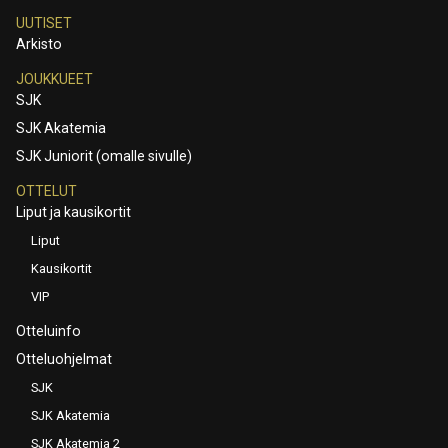
UUTISET
Arkisto
JOUKKUEET
SJK
SJK Akatemia
SJK Juniorit (omalle sivulle)
OTTELUT
Liput ja kausikortit
Liput
Kausikortit
VIP
Otteluinfo
Otteluohjelmat
SJK
SJK Akatemia
SJK Akatemia 2