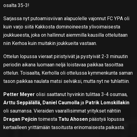
osalta 35-3!
Sarjassa nyt putoamisviivan alapuolelle vajonnut FC YPA oli
kuin varjo siitä Kakkosta dominoineesta ylivoimaisesta
joukkueesta, joka on hallinnut aiemmilla kausilla otteluitaan
niin Kerhoa kuin muitakin joukkueita vastaan.
Ottelun lopussa vieraat piristyivät ja pystyivät 2-3 minuutin
periodin aikana luomaan neljä loistavaa paikkaa tasoittaa
ottelun. Toisaalta, Kerholla oli ottelussa kymmenkunta saman
tason paikkaa naulata matsi selväksi, mutta nyt ne tuhlattiin.
Petter Meyer
olisi saattanut hyvinkin tulittaa 3-4 osumaa,
Arttu Seppälällä, Daniel Caumolla
ja
Patrik Lomskillakin
oli saumansa. Vieraiden vaarallisimmat yritykset nähtiin
Dragan Pejicin
toimesta
Tatu Ahosen
päästyä lopussa
kertaalleen yrittämään tasoitusta erinomaisesta paikasta.