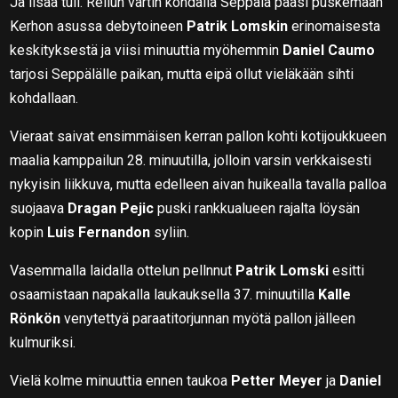
Ja lisää tuli. Reilun vartin kohdalla Seppälä pääsi puskemaan
Kerhon asussa debytoineen
Patrik Lomskin
erinomaisesta
keskityksestä ja viisi minuuttia myöhemmin
Daniel Caumo
tarjosi Seppälälle paikan, mutta eipä ollut vieläkään sihti
kohdallaan.
Vieraat saivat ensimmäisen kerran pallon kohti kotijoukkueen
maalia kamppailun 28. minuutilla, jolloin varsin verkkaisesti
nykyisin liikkuva, mutta edelleen aivan huikealla tavalla palloa
suojaava
Dragan Pejic
puski rankkualueen rajalta löysän
kopin
Luis Fernandon
syliin.
Vasemmalla laidalla ottelun pellnnut
Patrik Lomski
esitti
osaamistaan napakalla laukauksella 37. minuutilla
Kalle
Rönkön
venytettyä paraatitorjunnan myötä pallon jälleen
kulmuriksi.
Vielä kolme minuuttia ennen taukoa
Petter Meyer
ja
Daniel