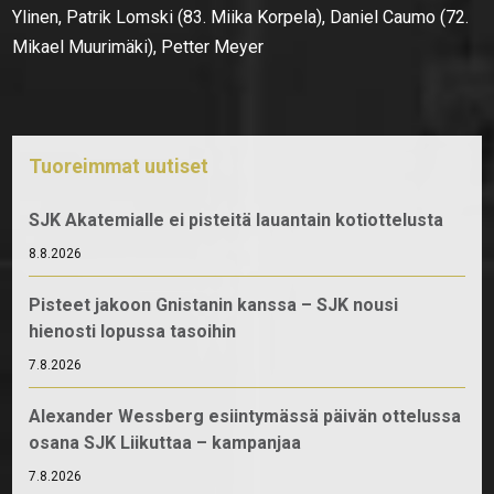
Ylinen, Patrik Lomski (83. Miika Korpela), Daniel Caumo (72.
Mikael Muurimäki), Petter Meyer
Tuoreimmat uutiset
SJK Akatemialle ei pisteitä lauantain kotiottelusta
8.8.2026
Pisteet jakoon Gnistanin kanssa – SJK nousi
hienosti lopussa tasoihin
7.8.2026
Alexander Wessberg esiintymässä päivän ottelussa
osana SJK Liikuttaa – kampanjaa
7.8.2026