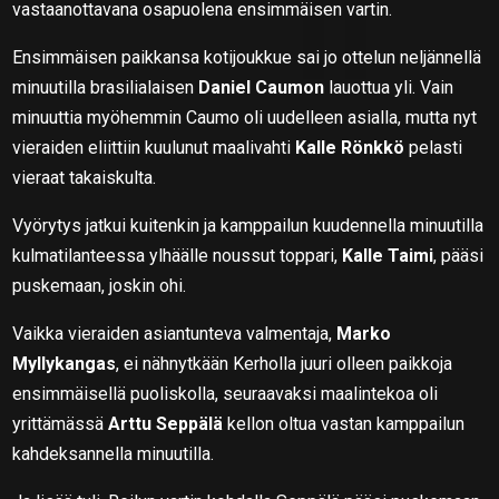
vastaanottavana osapuolena ensimmäisen vartin.
Ensimmäisen paikkansa kotijoukkue sai jo ottelun neljännellä
minuutilla brasilialaisen
Daniel Caumon
lauottua yli. Vain
minuuttia myöhemmin Caumo oli uudelleen asialla, mutta nyt
vieraiden eliittiin kuulunut maalivahti
Kalle Rönkkö
pelasti
vieraat takaiskulta.
Vyörytys jatkui kuitenkin ja kamppailun kuudennella minuutilla
kulmatilanteessa ylhäälle noussut toppari,
Kalle Taimi
, pääsi
puskemaan, joskin ohi.
Vaikka vieraiden asiantunteva valmentaja,
Marko
Myllykangas
, ei nähnytkään Kerholla juuri olleen paikkoja
ensimmäisellä puoliskolla, seuraavaksi maalintekoa oli
yrittämässä
Arttu Seppälä
kellon oltua vastan kamppailun
kahdeksannella minuutilla.