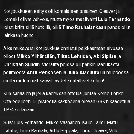
Kotijoukkueen esitys oli kohtalaisen tasainen. Cleaver ja
Lomski olivat vahvoja, mutta myös maalivahti
Luis Fernando
loisti kriittisillä hetkillä, eikä
Timo Rauhalankaan
panos ollut
lainkaan huono.
Aika mukavasti kotijoukkue onnistui paikkaamaan sivussa
olleet
Mikko Ylihärsilän, Tiitus Lehtisen, Aki Sipilän
ja
Christian Sundin
. Vierailta poissa oli parikin laadukasta
pelimiestä
Antti Pehkosen
ja
Juho Alasuutarin
muodossa,
mutta molemmat saivat täydet kentälliset kehiin!
Kun sarjaa on jäljellä kadeksan ottelua, johtaa Kerho Lohko
C:tä edelleen 13 pisteellä kakkosena olevan GBK:n kaadettua
TP-47:n tänään.
SJK: Luis Fernando, Mikko Väänänen, Kalle Taimi, Matti
Lähitie, Timo Rauhala, Arttu Seppälä, Chris Cleaver, Ville