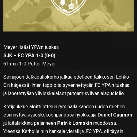
Meyer lisäsi YPA:n tuskaa
SJK – FC YPA 1-0 (0-0)
61 min 1-0 Petter Meyer
Seinäjoen Jalkapallokerho jatkaa edelleen Kakkosen Lohko
C:n kärjessä ilman tappioita syvennettyään FC YPA:n tuskaa
ja lähetettyään ylivieskalaiset putoamisviivan alapuolelle.
Kotijoukkue aloitti ottelun ryminällä kahden uuden miehen
esiinnyttyä avauskokoonpanossa hyökkääjä
Daniel Caumon
ja laitalinkkinä pelanneen
Patrik Lomskin
muodossa.
Yleensä Kerholle niin hankala vierailija, FC YPA, oli täysin