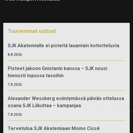
Tuoreimmat uutiset
SJK Akatemialle ei pisteitä lauantain kotiottelusta
8.8.2026
Pisteet jakoon Gnistanin kanssa – SJK nousi
hienosti lopussa tasoihin
7.8.2026
Alexander Wessberg esiintymässä päivän ottelussa
osana SJK Liikuttaa – kampanjaa
7.8.2026
Tervetuloa SJK Akatemiaan Momo Cissé