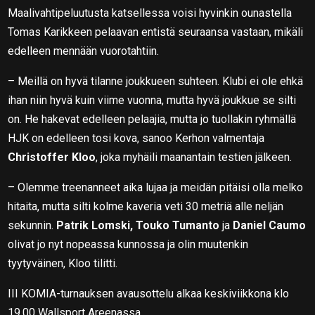
Maalivahtipeluutusta katsellessa voisi hyvinkin ounastella
Tomas Karikkeen pelaavan entistä seuraansa vastaan, mikäli
edelleen mennään vuorotahtiin.
– Meillä on hyvä tilanne joukkueen suhteen. Klubi ei ole ehkä
ihan niin hyvä kuin viime vuonna, mutta hyvä joukkue se silti
on. He hakevat edelleen pelaajia, mutta jo tuollakin ryhmällä
HJK on edelleen tosi kova, sanoo Kerhon valmentaja
Christoffer Kloo
, joka myhäili maanantain testien jälkeen.
– Olemme treenanneet aika lujaa ja meidän pitäisi olla melko
hitaita, mutta silti kolme kaveria veti 30 metriä alle neljän
sekunnin.
Patrik Lomski, Touko Tumanto
ja
Daniel Caumo
olivat jo nyt nopeassa kunnossa ja olin muutenkin
tyytyväinen, Kloo tilitti.
III KOMIA-turnauksen avausottelu alkaa keskiviikkona klo
19.00 Wallsport Areenassa.