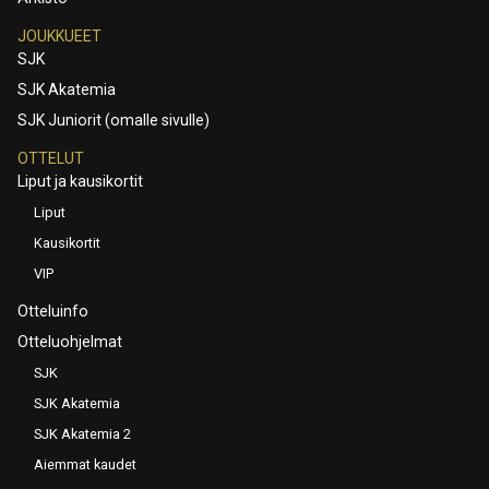
JOUKKUEET
SJK
SJK Akatemia
SJK Juniorit (omalle sivulle)
OTTELUT
Liput ja kausikortit
Liput
Kausikortit
VIP
Otteluinfo
Otteluohjelmat
SJK
SJK Akatemia
SJK Akatemia 2
Aiemmat kaudet