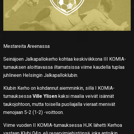
Mestareita Areenassa
Seinäjoen Jalkapallokerho kohtaa keskiviikkona III KOMIA-
turnauksen aloittavassa iltamatsissa viime kaudella tuplaa
juhlineen Helsingin Jalkapalloklubin.
Klubin Kerho on kohdannut aiemminkin, sillä I KOMIA-
turnauksessa
Ville Ylisen
kaksi maalia veivät isännät
taukojohtoon, mutta toisella puoliajalla vieraat menivät
menojaan 5-2 (1-2) -voittoon.
Viime vuoden II KOMIA-turnauksessa HJK lähetti Kerhoa
vastaan Klubi 04:n, eli reservimiehistönsä, joka antoikin