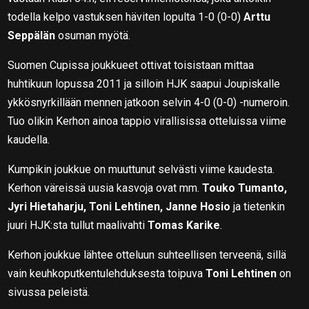
todella kelpo vastuksen häviten lopulta 1-0 (0-0)
Arttu
Seppälän
osuman myötä.
Suomen Cupissa joukkueet ottivat toisistaan mittaa
huhtikuun lopussa 2011 ja silloin HJK saapui Joupiskalle
ykkösnyrkillään mennen jatkoon selvin 4-0 (0-0) -numeroin.
Tuo olikin Kerhon ainoa tappio virallisissa otteluissa viime
kaudella.
Kumpikin joukkue on muuttunut selvästi viime kaudesta.
Kerhon väreissä uusia kasvoja ovat mm.
Touko Tumanto,
Jyri Hietaharju, Toni Lehtinen, Janne Hosio
ja tietenkin
juuri HJK:sta tullut maalivahti
Tomas Karike
.
Kerhon joukkue lähtee otteluun suhteellisen terveenä, sillä
vain keuhkoputkentulehduksesta toipuva
Toni Lehtinen
on
sivussa peleistä.