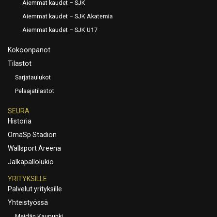
Aiemmat kaudet – SJK
Aiemmat kaudet – SJK Akatemia
Aiemmat kaudet – SJK U17
Kokoonpanot
Tilastot
Sarjataulukot
Pelaajatilastot
SEURA
Historia
OmaSp Stadion
Wallsport Areena
Jalkapallolukio
YRITYKSILLE
Palvelut yrityksille
Yhteistyössä
Meidän Kaupunki