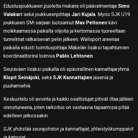
Edustusjoukkueen puolelta mukana oli päävalmentaja
Simo
Valakari
sekä joukkueenjohtaja
Jari Kujala
. Myös SJK U19
joukkueen SM-sarjaan luotsannut
Max Peltonen
kävi
moikkaamassa paikalla olijoita ja kertomassa tuoreeltaan
tunnelmat ratkaisevan pelin jälkeen. Wallsport areenaa
paikalla edusti toimitusjohtaja Mäkelän lisäksi tapahtumien
koordinaattorina toimiva
Pablo Lehtonen
.
Seuraväen lisäksi paikalla oli epävirallinen kannattajaryhmä
Klopit Seinäjoki
, sekä
SJK Kannattajien
jäseniä ja
puuhamiehiä.
Keskustelu oli avointa ja kaikki osallistujat pitivät iltaa jälleen
onnistuneena, joten tarkoitus on vastaavia tapaamisia pitää
edelleen jatkossakin.
SJK yhdistää seurajohdon ja kannattajat, yhteistyökumppanit
ja katsojat.