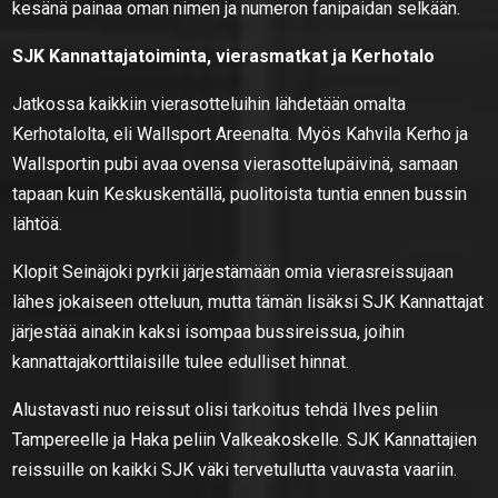
kesänä painaa oman nimen ja numeron fanipaidan selkään.
SJK Kannattajatoiminta, vierasmatkat ja Kerhotalo
Jatkossa kaikkiin vierasotteluihin lähdetään omalta
Kerhotalolta, eli Wallsport Areenalta. Myös Kahvila Kerho ja
Wallsportin pubi avaa ovensa vierasottelupäivinä, samaan
tapaan kuin Keskuskentällä, puolitoista tuntia ennen bussin
lähtöä.
Klopit Seinäjoki pyrkii järjestämään omia vierasreissujaan
lähes jokaiseen otteluun, mutta tämän lisäksi SJK Kannattajat
järjestää ainakin kaksi isompaa bussireissua, joihin
kannattajakorttilaisille tulee edulliset hinnat.
Alustavasti nuo reissut olisi tarkoitus tehdä Ilves peliin
Tampereelle ja Haka peliin Valkeakoskelle. SJK Kannattajien
reissuille on kaikki SJK väki tervetullutta vauvasta vaariin.