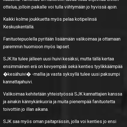
ottelua, jolloin paikalle voi tulla viihtymään jo hyvissä ajoin.
Kaikki kolme joukkuetta myös pelaa kotipelinsä
Keskuskentällä.
Fanituotepuolella pyritään lisäämään valikoimaa ja ottamaan
paremmin huomioon myös lapset.
SJK:lta tulee jälleen uusi huivi kesäksi, mutta tällä kertaa
ensimmäinen erä on kevyempää sekä kenties tyylikkäämpää
�kesähuivi� -mallia ja vasta syksyllä tulee uusi paksumpi
kannattajahuivi.
Valikoimaa kehitetään yhteistyössä SJK kannattajien kanssa
ja ainakin kännykänkuoria ja muita pienempää fanituotetta
toivottiin jo illan aikana.
SJK saa myös oman paitaprässin, jolla voi kenties jo ensi