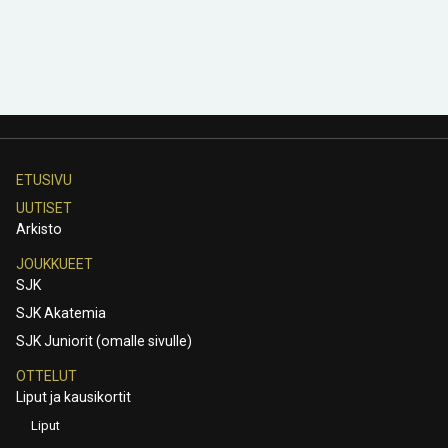
ETUSIVU
UUTISET
Arkisto
JOUKKUEET
SJK
SJK Akatemia
SJK Juniorit (omalle sivulle)
OTTELUT
Liput ja kausikortit
Liput