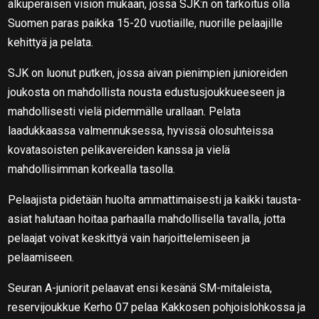
alkuperäisen vision mukaan, jossa SJK:n on tarkoitus olla
Suomen paras paikka 15-20 vuotiaille, nuorille pelaajille
kehittyä ja pelata.
SJK on luonut putken, jossa aivan pienimpien junioreiden
joukosta on mahdollista nousta edustusjoukkueeseen ja
mahdollisesti vielä pidemmälle urallaan. Pelata
laadukkaassa valmennuksessa, hyvissä olosuhteissa
kovatasoisten pelikavereiden kanssa ja vielä
mahdollisimman korkealla tasolla.
Pelaajista pidetään huolta ammattimaisesti ja kaikki tausta-
asiat halutaan hoitaa parhaalla mahdollisella tavalla, jotta
pelaajat voivat keskittyä vain harjoittelemiseen ja
pelaamiseen.
Seuran A-juniorit pelaavat ensi kesänä SM-mitaleista,
reservijoukkue Kerho 07 pelaa Kakkosen pohjoislohkossa ja