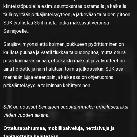
kiinteistöpuolella esim. asuntokantaa ostamalla ja kaikella
tällä pyritään pitkäjänteisyyteen ja järkevään talouden pitoon.
SJK työllistää 35 ihmistä, jotka maksavat veronsa
Seinäjoelle..
Sarajärvi myönsi että kolmen joukkueen pyörittäminen on
kallista puuhaa ja vaatii tiukkaa taloudenpitoa, mutta seura
pitää kunnia-asianaan, että kaikki maksut ja velvoitteet on
aina hoidettu ja näin halutaan toimia jatkossakin. SJK:ssa
mennään lujaa eteenpäin ja kaikessa on ohjenuorana
pitkäjänteisyys ja toiminnan kehittyminen.
SJK on noussut Seinäjoen suosituimmaksi urheiluseuraksi
viiden vuoden aikana.
Ottelutapahtumaa, mobiilipalveluja, nettisivuja ja
fanituotteita kehitetään