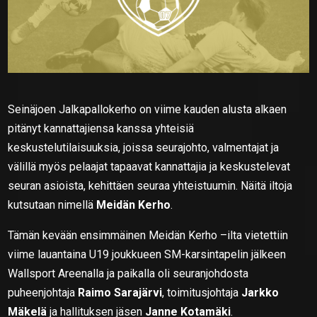
Seinäjoen Jalkapallokerho on viime kauden alusta alkaen
pitänyt kannattajiensa kanssa yhteisiä
keskustelutilaisuuksia, joissa seurajohto, valmentajat ja
välillä myös pelaajat tapaavat kannattajia ja keskustelevat
seuran asioista, kehittäen seuraa yhteistuumin. Näitä iltoja
kutsutaan nimellä
Meidän Kerho
.
Tämän kevään ensimmäinen Meidän Kerho –ilta vietettiin
viime lauantaina U19 joukkueen SM-karsintapelin jälkeen
Wallsport Areenalla ja paikalla oli seuranjohdosta
puheenjohtaja
Raimo Sarajärvi
, toimitusjohtaja
Jarkko
Mäkelä
ja hallituksen jäsen
Janne Kotamäki
.