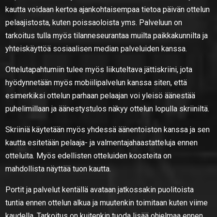
kautta voidaan kertoa ajankohtaisempaa tietoa päivän ottelun
pelaajistosta, kuten poissaoloista yms. Palveluun on
tarkoitus tulla myös tilanneseurantaa muilta paikkakunnilta ja
yhteiskäyttöä sosiaalisen median palveluiden kanssa.
Ottelutapahtumiin tulee myös liikuteltava jättiskriini, jota
hyödynnetään myös mobiilipalvelun kanssa siten, että
esimerkiksi ottelun parhaan pelaajan voi yleisö äänestää
puhelimillaan ja äänestystulos näkyy ottelun lopulla skriiniltä.
Skriiniä käytetään myös yhdessä äänentoiston kanssa ja sen
kautta esitetään pelaaja- ja valmentajahaastatteluja ennen
otteluita. Myös edellisten otteluiden koosteita on
mahdollista näyttää tuon kautta.
Portit ja palvelut kentällä avataan jatkossakin puolitoista
tuntia ennen ottelun alkua ja muutenkin toimitaan kuten viime
kaudella. Tarkoitus on kuitenkin tuoda lisää ohjelmaa ennen