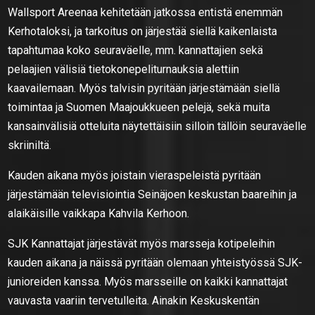
Wallsport Areenaa kehitetään jatkossa entistä enemmän
Kerhotaloksi, ja tarkoitus on järjestää siellä kaikenlaista
tapahtumaa koko seuraväelle, mm. kannattajien sekä
pelaajien välisiä tietokonepeliturnauksia alettiin
kaavailemaan. Myös talvisin pyritään järjestämään siellä
toimintaa ja Suomen Maajoukkueen pelejä, sekä muita
kansainvälisiä otteluita näytettäisiin silloin tällöin seuraväelle
skriiniltä.
Kauden aikana myös joistain vieraspeleistä pyritään
järjestämään televisiointia Seinäjoen keskustan baareihin ja
alaikäisille vaikkapa Kahvila Kerhoon.
SJK Kannattajat järjestävät myös marsseja kotipeleihin
kauden aikana ja näissä pyritään olemaan yhteistyössä SJK-
junioreiden kanssa. Myös marsseille on kaikki kannattajat
vauvasta vaariin tervetulleita. Ainakin Keskuskentän