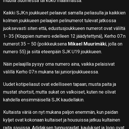
muulla Suomessa tai koko maailmassa.
Kaikki SJK:n joukkueet pelaavat samalla peliasulla ja kaikkien
kolmen joukkueen pelaajien pelinumerot tulevat jatkossa
juoksevasti siten että, edustusjoukkueen numerot ovat väliltä
1- 35 (Kloppien numero edelleen 12 jäädytettynä), Kerho 07:n
numerot 35 – 50 (poikkeuksena
Mikael Muurimäki
, jolla on
numero 55) ja siitä eteenpäin SJK U19 joukkueen.
Näin pelaajilla pysyy oma numero aina, vaikka pelaisivat
välillä Kerho 07:n mukana tai juniorijoukkueessa.
Uudet kotipeliasut ovat edelliseen tapaan; musta paita ja
mustat shortsit, mutta sukat on valkoiset, kuten ne olivat
kahdella ensimmäisellä SJK kaudellakin.
Kultaista väriä on nyt mukana paljon enemmän, kun paidan
kyljet ovat kokonaan kultaiset ja housuissa jatkuu kultainen
raita sivuissa. Adidaksen tunnusraidat, kaulukset ja logo ovat