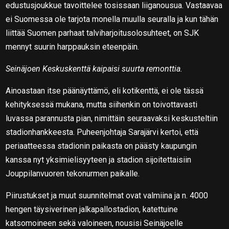
edustusjoukkue tavoittelee tosissaan liiganousua. Vastaavaa
ei Suomessa ole tarjota monella muulla seuralla ja kun tähän
liittää Suomen parhaat talviharjoitusolosuhteet, on SJK
mennyt suurin harppauksin eteenpäin.
Seinäjoen Keskuskenttä kaipaisi suurta remonttia.
Ainoastaan itse päänäyttämö, eli kotikenttä, ei ole tässä
kehityksessä mukana, mutta siihenkin on toivottavasti
luvassa parannusta pian, nimittäin seuraavaksi keskusteltiin
stadionhankkeesta. Puheenjohtaja Sarajärvi kertoi, että
periaatteessa stadionin paikasta on päästy kaupungin
kanssa nyt yksimielisyyteen ja stadion sijoitettaisiin
Jouppilanvuoren tekonurmen paikalle.
Piirustukset ja muut suunnitelmat ovat valmiina ja n. 4000
hengen täysiverinen jalkapallostadion, katettuine
katsomoineen sekä valoineen, nousisi Seinäjoelle