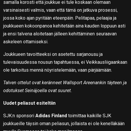
samalla korosti että joukkue ei tule koskaan olemaan
varsinaisesti valmis, vaan että tämä on jatkuva prosessi,
jossa koko ajan pyritään eteenpäin. Pelitapaa, pelaajia ja
joukkueen kokoonpanoa kehitetään aina kauden loppuun asti
ja ensi talvena aloitetaan jälleen kehittäminen seuraavan
askeleen ottamiseksi.
Joukkueen tavoitteeksi on asetettu sarjanousu ja
tulevaisuudessa nousun tapahtuessa, ei Veikkausliigaankaan
ole tarkoitus mennä nöyristelemään, vaan pärjäämään.
Talven ottelut ovat keränneet Wallsport Areenankin täyteen ja
odotukset Seinäjoella ovat suuret.
Uudet peliasut esiteltiin
SJK:n sponsori
Adidas Finland
toimittaa kaikille SJK
joukkueille täysin oman peliasun, jollaista ei ole kenelläkään