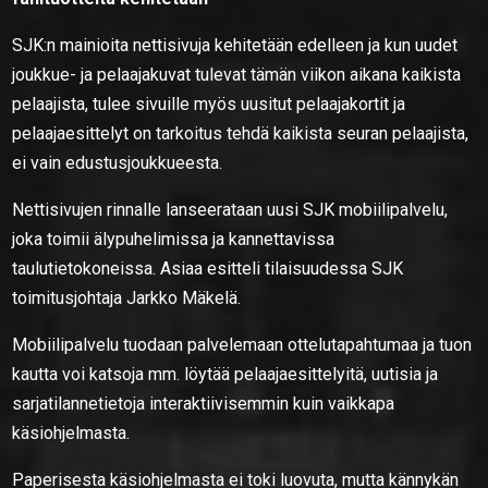
SJK:n mainioita nettisivuja kehitetään edelleen ja kun uudet
joukkue- ja pelaajakuvat tulevat tämän viikon aikana kaikista
pelaajista, tulee sivuille myös uusitut pelaajakortit ja
pelaajaesittelyt on tarkoitus tehdä kaikista seuran pelaajista,
ei vain edustusjoukkueesta.
Nettisivujen rinnalle lanseerataan uusi SJK mobiilipalvelu,
joka toimii älypuhelimissa ja kannettavissa
taulutietokoneissa. Asiaa esitteli tilaisuudessa SJK
toimitusjohtaja Jarkko Mäkelä.
Mobiilipalvelu tuodaan palvelemaan ottelutapahtumaa ja tuon
kautta voi katsoja mm. löytää pelaajaesittelyitä, uutisia ja
sarjatilannetietoja interaktiivisemmin kuin vaikkapa
käsiohjelmasta.
Paperisesta käsiohjelmasta ei toki luovuta, mutta kännykän