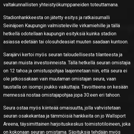
valtakunnallisten yhteistyökumppaneiden toteuttamana.
Stadionhankkeesta on jätetty esitys ja ratkaisumalli
Seinäjoen Kaupungin valmisteleville virkamiehille ja tällä
hetkellä odotellaan kaupungin esityksiä kuinka stadion
asiassa edetään tai olosuhdeasiat muuten saadaan kuntoon.
Sarajärvi kertoi myös seuran taloudellisesta tilanteesta ja
seuran muista investoinneista. Tällä hetkellä seuran omistajia
on 12 tahoa ja omistuspohjaa laajennetaan niin, että seura ei
ole jatkossakaan vain muutaman omistajan seura, vaan
taustalla on isompi joukko vaikuttajia. Tavoitteena on kesään
mennessä nostaa omistajapohjaa jopa 30:een eri tahoon.
Seura ostaa myös kiinteää omaisuutta, jolla vahvistetaan
seuran osakekantaa ja tämmöisiä hankkeita on jo Wallsport
Areena, täysimittainen harjoituskeskus toimistotiloineen, joka
on kokonaan seuran omistama. Sijoituksia tehdään myös