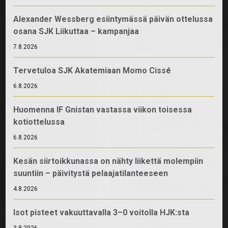
Alexander Wessberg esiintymässä päivän ottelussa
osana SJK Liikuttaa – kampanjaa
7.8.2026
Tervetuloa SJK Akatemiaan Momo Cissé
6.8.2026
Huomenna IF Gnistan vastassa viikon toisessa
kotiottelussa
6.8.2026
Kesän siirtoikkunassa on nähty liikettä molempiin
suuntiin – päivitystä pelaajatilanteeseen
4.8.2026
Isot pisteet vakuuttavalla 3–0 voitolla HJK:sta
3.8.2026