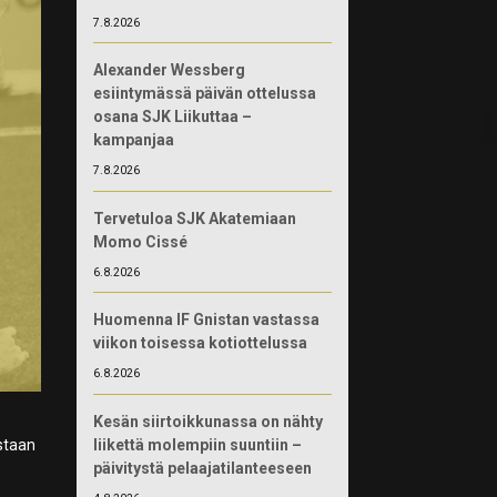
7.8.2026
Alexander Wessberg
esiintymässä päivän ottelussa
osana SJK Liikuttaa –
kampanjaa
7.8.2026
Tervetuloa SJK Akatemiaan
Momo Cissé
6.8.2026
Huomenna IF Gnistan vastassa
viikon toisessa kotiottelussa
6.8.2026
Kesän siirtoikkunassa on nähty
liikettä molempiin suuntiin –
astaan
päivitystä pelaajatilanteeseen