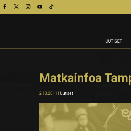
UUTISET
Matkainfoa Tamp
2.10.2011
|
Uutiset