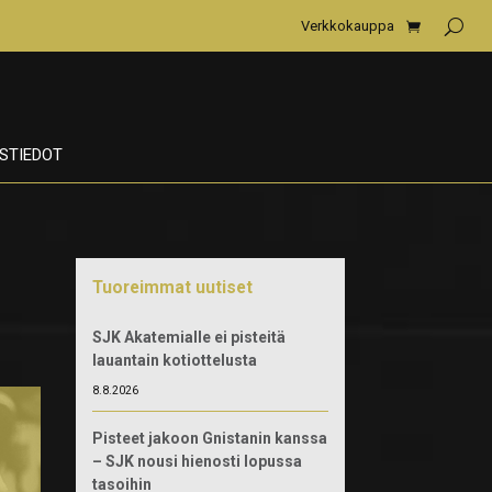
Verkkokauppa
STIEDOT
Tuoreimmat uutiset
SJK Akatemialle ei pisteitä
lauantain kotiottelusta
8.8.2026
Pisteet jakoon Gnistanin kanssa
– SJK nousi hienosti lopussa
tasoihin