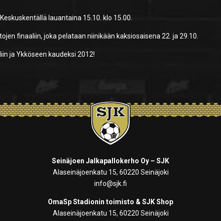
 Keskuskentällä lauantaina 15.10. klo 15.00.
jen finaaliin, joka pelataan niinikään kaksiosaisena 22. ja 29.10.
in ja Ykköseen kaudeksi 2012!
Seinäjoen Jalkapallokerho Oy – SJK
Alaseinäjoenkatu 15, 60220 Seinäjoki
info@sjk.fi
OmaSp Stadionin toimisto & SJK Shop
Alaseinäjoenkatu 15, 60220 Seinäjoki