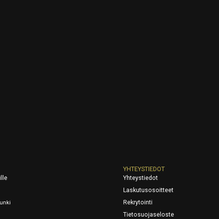
YHTEYSTIEDOT
lle
Yhteystiedot
Laskutusosoitteet
Rekrytointi
unki
Tietosuojaseloste