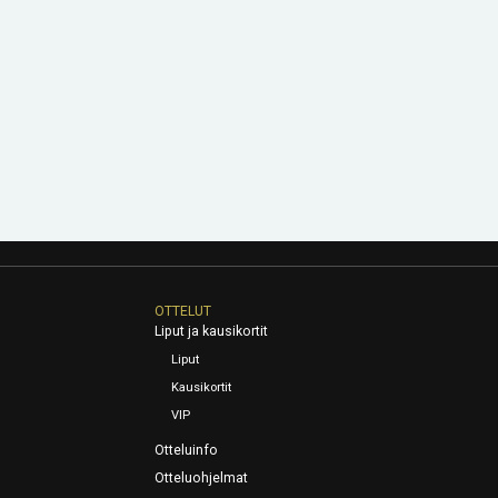
OTTELUT
Liput ja kausikortit
Liput
Kausikortit
VIP
Otteluinfo
Otteluohjelmat