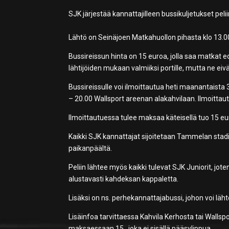
SJK järjestää kannattajilleen bussikuljetukset pelii
Lähtö on Seinäjoen Matkahuollon pihasta klo 13.00 
Bussireissun hinta on 15 euroa, jolla saa matkat 
lähtijöiden mukaan valmiiksi portille, mutta ne eivä
Bussireissulle voi ilmoittautua heti maanantaista 3
– 20.00 Wallsport areenan alakahvilaan. Ilmoittau
Ilmoittautuessa tulee maksaa käteisellä tuo 15 eur
Kaikki SJK kannattajat sijoitetaan Tammelan stad
paikanpäältä.
Peliin lähtee myös kaikki tulevat SJK Juniorit, jo
alustavasti kahdeksan kappaletta.
Lisäksi on ns. perhekannattajabussi, johon voi läh
Lisäinfoa tarvittaessa Kahvila Kerhosta tai Wallspo
maksaessaan 15 , joka ei sisällä pääsylippua.