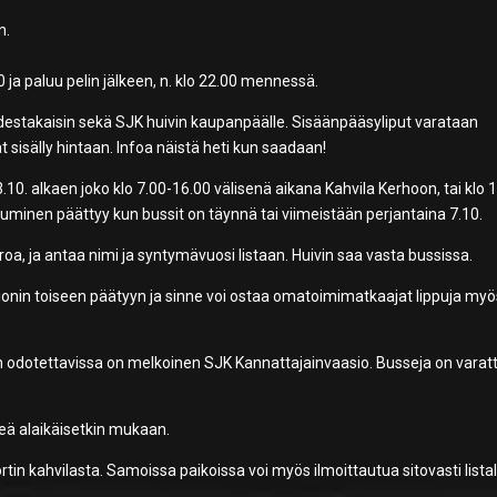
n.
ja paluu pelin jälkeen, n. klo 22.00 mennessä.
edestakaisin sekä SJK huivin kaupanpäälle. Sisäänpääsyliput varataan
t sisälly hintaan. Infoa näistä heti kun saadaan!
.10. alkaen joko klo 7.00-16.00 välisenä aikana Kahvila Kerhoon, tai klo 
tuminen päättyy kun bussit on täynnä tai viimeistään perjantaina 7.10.
oa, ja antaa nimi ja syntymävuosi listaan. Huivin saa vasta bussissa.
ionin toiseen päätyyn ja sinne voi ostaa omatoimimatkaajat lippuja myö
ten odotettavissa on melkoinen SJK Kannattajainvaasio. Busseja on varat
teä alaikäisetkin mukaan.
rtin kahvilasta. Samoissa paikoissa voi myös ilmoittautua sitovasti listal