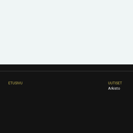
ETUSIVU
UUTISET
Arkisto