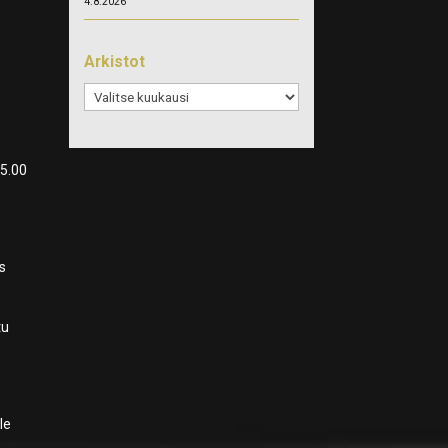
4.8.2026
Arkistot
Arkistot
15.00
s
tu
le