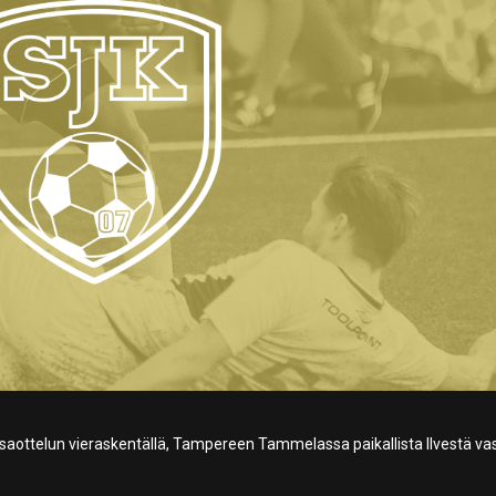
osaottelun vieraskentällä, Tampereen Tammelassa paikallista Ilvestä v