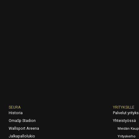
SEURA
YRITYKSILLE
Historia
Palvelut yrityksi
OmaSp Stadion
Yhteistyössä
Wallsport Areena
Meidän Kaup
Jalkapallolukio
Yrityskerho