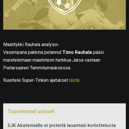
Maalitykki Rauhala analysoi
Vasempana pakkina pelannut
Timo Rauhala
pääsi
maistelemaan maalinteon herkkua Jaroa vastaan
Pietarsaaren Tammiturnauksessa.
Kuuntele Super-Tinken ajatukset
tästä
.
Tuoreimmat uutiset
SJK Akatemialle ei pisteitä lauantain kotiottelusta