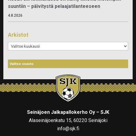
suuntiin – päivitystä pelaajatilanteeseen
4.8.2026
Arkistot
Arkistot
Seinäjoen Jalkapallokerho Oy – SJK
Alaseinäjoenkatu 15, 60220 Seinäjoki
info@sjk.fi