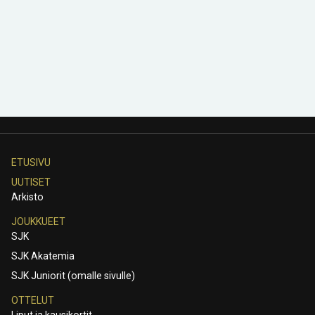
ETUSIVU
UUTISET
Arkisto
JOUKKUEET
SJK
SJK Akatemia
SJK Juniorit (omalle sivulle)
OTTELUT
Liput ja kausikortit