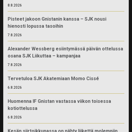
8.8.2026
Pisteet jakoon Gnistanin kanssa – SJK nousi
hienosti lopussa tasoihin
7.8.2026
Alexander Wessberg esiintymässä päivän ottelussa
osana SJK Liikuttaa – kampanjaa
7.8.2026
Tervetuloa SJK Akatemiaan Momo Cissé
6.8.2026
Huomenna IF Gnistan vastassa viikon toisessa
kotiottelussa
6.8.2026
Kesän siirtoikkunassa on nähty liikettä molempiin