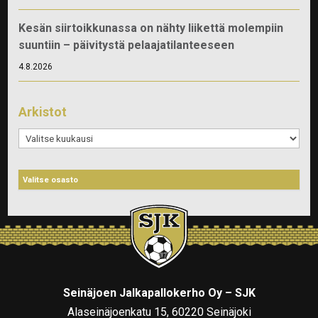
Kesän siirtoikkunassa on nähty liikettä molempiin
suuntiin – päivitystä pelaajatilanteeseen
4.8.2026
Arkistot
Arkistot
Seinäjoen Jalkapallokerho Oy – SJK
Alaseinäjoenkatu 15, 60220 Seinäjoki