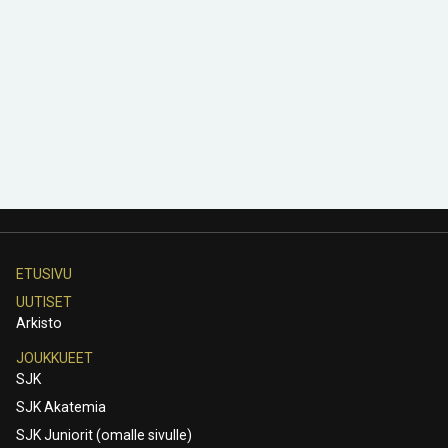
ETUSIVU
UUTISET
Arkisto
JOUKKUEET
SJK
SJK Akatemia
SJK Juniorit (omalle sivulle)