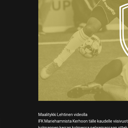
Maalitykki Lehtinen videolla
IFK Mariehamnista Kerhoon tälle kaudelle viisivuot
kolmannen kerran kolmessa pelaamassaan ottelussa