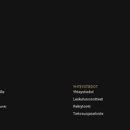
YHTEYSTIEDOT
lle
Yhteystiedot
Laskutusosoitteet
Rekrytointi
unki
Tietosuojaseloste