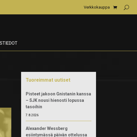
Verkkokauppa
STIEDOT
Tuoreimmat uutiset
Pisteet jakoon Gnistanin kanssa
– SJK nousi hienosti lopussa
tasoihin
7.8.2026
Alexander Wessberg
esiintymässä päivän ottelussa