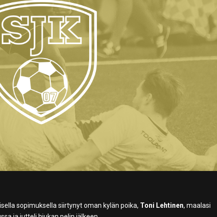
isella sopimuksella siirtynyt oman kylän poika,
Toni Lehtinen
, maalasi
 ja jutteli hiukan pelin jälkeen.