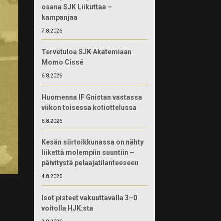
osana SJK Liikuttaa –
kampanjaa
7.8.2026
Tervetuloa SJK Akatemiaan
Momo Cissé
6.8.2026
Huomenna IF Gnistan vastassa
viikon toisessa kotiottelussa
6.8.2026
Kesän siirtoikkunassa on nähty
liikettä molempiin suuntiin –
päivitystä pelaajatilanteeseen
4.8.2026
Isot pisteet vakuuttavalla 3–0
voitolla HJK:sta