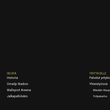
SEURA
YRITYKSILLE
Historia
Palvelut yrityksi
OmaSp Stadion
Yhteistyössä
Wallsport Areena
Meidän Kaup
Jalkapallolukio
Yrityskerho