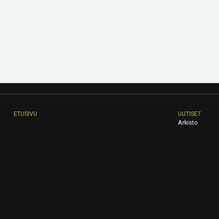
ETUSIVU
UUTISET
Arkisto