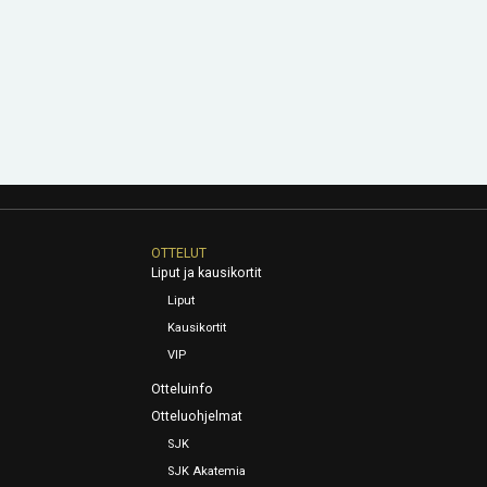
OTTELUT
Liput ja kausikortit
Liput
Kausikortit
VIP
Otteluinfo
Otteluohjelmat
SJK
SJK Akatemia