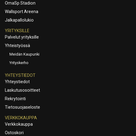
OmaSp Stadion
Wallsport Areena
Jalkapallolukio
YRITYKSILLE
Palvelut yrityksille
Yhteistyössä
Meidän Kaupunki
Yrityskerho
YHTEYSTIEDOT
Yhteystiedot
Laskutusosoitteet
Rekrytointi
Tietosuojaseloste
VERKKOKAUPPA
Verkkokauppa
Ostoskori