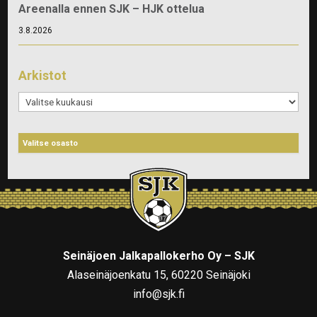
Areenalla ennen SJK – HJK ottelua
3.8.2026
Arkistot
Arkistot
Seinäjoen Jalkapallokerho Oy – SJK
Alaseinäjoenkatu 15, 60220 Seinäjoki
info@sjk.fi