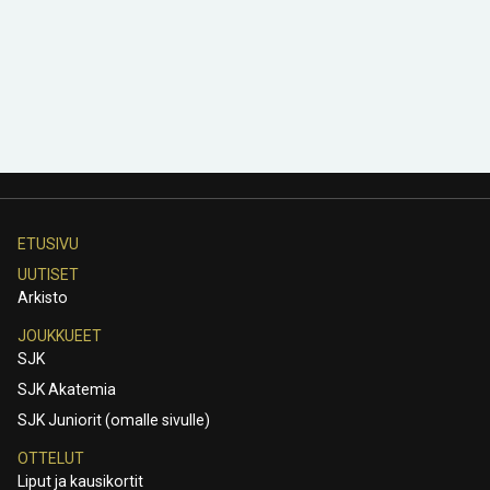
ETUSIVU
UUTISET
Arkisto
JOUKKUEET
SJK
SJK Akatemia
SJK Juniorit (omalle sivulle)
OTTELUT
Liput ja kausikortit