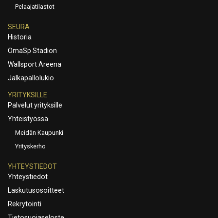
Pelaajatilastot
SEURA
Historia
OmaSp Stadion
Wallsport Areena
Jalkapallolukio
YRITYKSILLE
Palvelut yrityksille
Yhteistyössä
Meidän Kaupunki
Yrityskerho
YHTEYSTIEDOT
Yhteystiedot
Laskutusosoitteet
Rekrytointi
Tietosuojaseloste