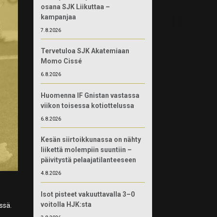
osana SJK Liikuttaa –
kampanjaa
7.8.2026
Tervetuloa SJK Akatemiaan
Momo Cissé
6.8.2026
Huomenna IF Gnistan vastassa
viikon toisessa kotiottelussa
6.8.2026
Kesän siirtoikkunassa on nähty
liikettä molempiin suuntiin –
päivitystä pelaajatilanteeseen
4.8.2026
Isot pisteet vakuuttavalla 3–0
voitolla HJK:sta
ssä.