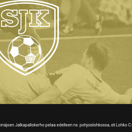
inäjoen Jalkapallokerho pelaa edelleen ns. pohjoislohkossa, eli Lohko C: