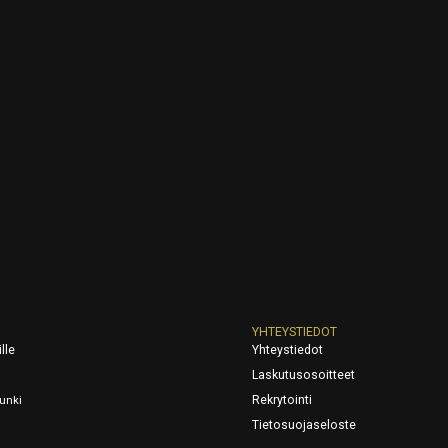
YHTEYSTIEDOT
lle
Yhteystiedot
Laskutusosoitteet
Rekrytointi
unki
Tietosuojaseloste