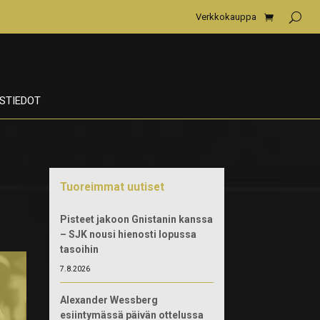
Verkkokauppa
STIEDOT
Tuoreimmat uutiset
Pisteet jakoon Gnistanin kanssa
– SJK nousi hienosti lopussa
tasoihin
7.8.2026
Alexander Wessberg
esiintymässä päivän ottelussa