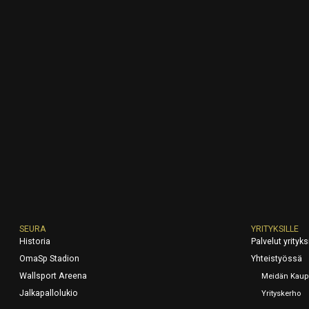
SEURA
YRITYKSILLE
Historia
Palvelut yrityksi
OmaSp Stadion
Yhteistyössä
Wallsport Areena
Meidän Kaup
Jalkapallolukio
Yrityskerho