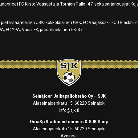
onneet FC Kiisto Vaasasta ja Tornion Pallo -47, sekä sarjanousijat Kaj
ietarsaarelainen JBK, kokkolalainen GBK, FC Vaajakoski, FCJ Blackbird
, FC YPA, Vasa IFK, ja iisalmelainen PK-37.
Seinäjoen Jalkapallokerho Oy – SJK
Alaseinäjoenkatu 15, 60220 Seinäjoki
info@sjk.fi
OmaSp Stadionin toimisto & SJK Shop
Alaseinäjoenkatu 15, 60220 Seinäjoki
Avoinna: