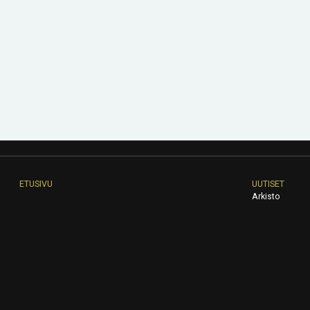
ETUSIVU
UUTISET
Arkisto