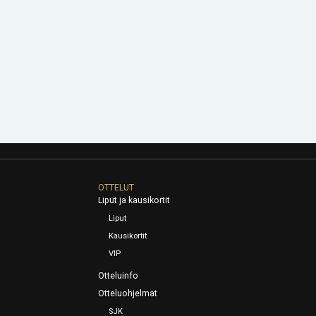
OTTELUT
Liput ja kausikortit
Liput
Kausikortit
VIP
Otteluinfo
Otteluohjelmat
SJK