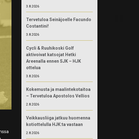
3.8.2026
Tervetuloa Seinäjoelle Facundo
Costantini!
3.8.2026
Cycli & Ruuhikoski Golf
aktivoivat katsojat Hetki
Areenalla ennen SJK – HJK
ottelua
3.8.2026
Kokemusta ja maalintekotaitoa
– Tervetuloa Apostolos Vellios
2.8.2026
Veikkausliiga jatkuu huomenna
kotiottelulla HJK:ta vastaan
anssa
2.8.2026
n