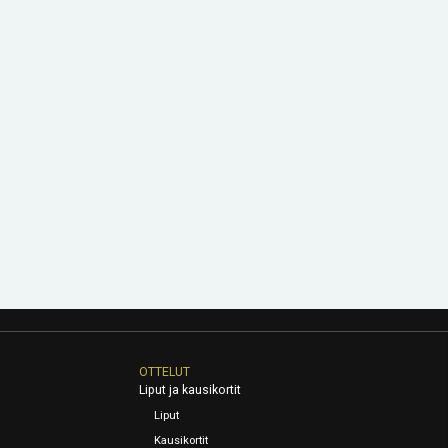
OTTELUT
Liput ja kausikortit
Liput
Kausikortit