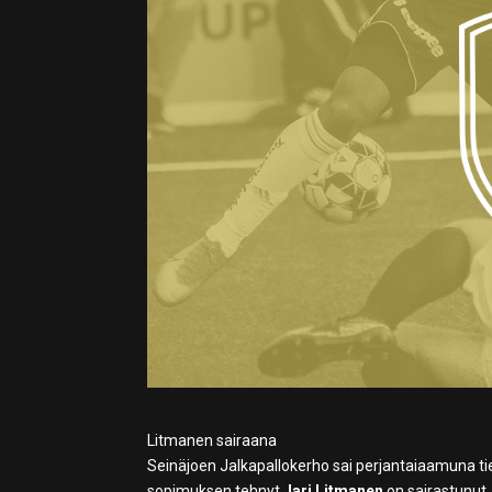
Litmanen sairaana
Seinäjoen Jalkapallokerho sai perjantaiaamuna t
sopimuksen tehnyt
Jari Litmanen
on sairastunut,