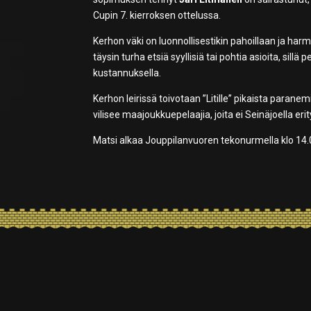
Cupin 7. kierroksen ottelussa.
Kerhon väki on luonnollisestikin pahoillaan ja harm
täysin turha etsiä syyllisiä tai pohtia asioita, sill
kustannuksella.
Kerhon leirissä toivotaan ”Litille” pikaista paranem
vilisee maajoukkuepelaajia, joita ei Seinäjoella eri
Matsi alkaa Jouppilanvuoren tekonurmella klo 14.