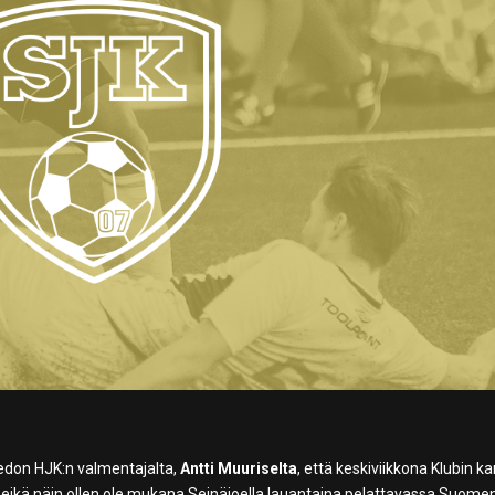
iedon HJK:n valmentajalta,
Antti Muuriselta
, että keskiviikkona Klubin k
 eikä näin ollen ole mukana Seinäjoella lauantaina pelattavassa Suome