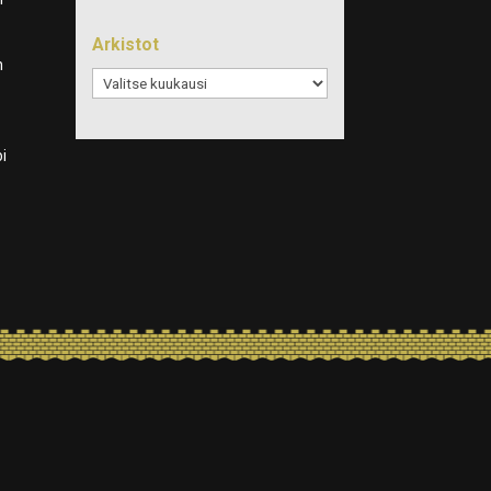
Arkistot
n
Arkistot
bi