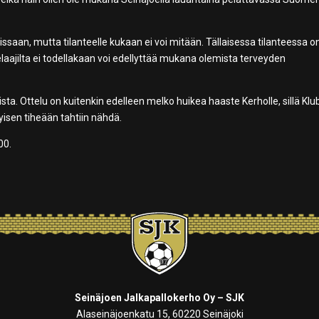
issaan, mutta tilanteelle kukaan ei voi mitään. Tällaisessa tilanteessa o
ä pelaajilta ei todellakaan voi edellyttää mukana olemista terveyden
ista. Ottelu on kuitenkin edelleen melko huikea haaste Kerholle, sillä Klu
tyisen tiheään tahtiin nähdä.
00.
Seinäjoen Jalkapallokerho Oy – SJK
Alaseinäjoenkatu 15, 60220 Seinäjoki