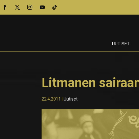
UUTISET
Litmanen sairaa
22.4.2011
|
Uutiset