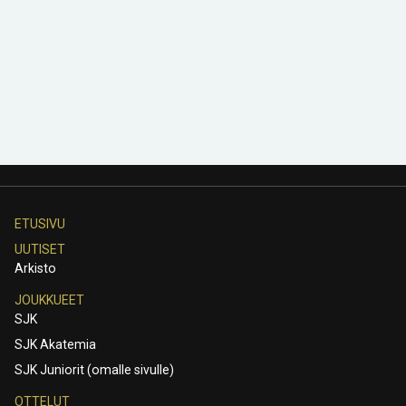
ETUSIVU
UUTISET
Arkisto
JOUKKUEET
SJK
SJK Akatemia
SJK Juniorit (omalle sivulle)
OTTELUT