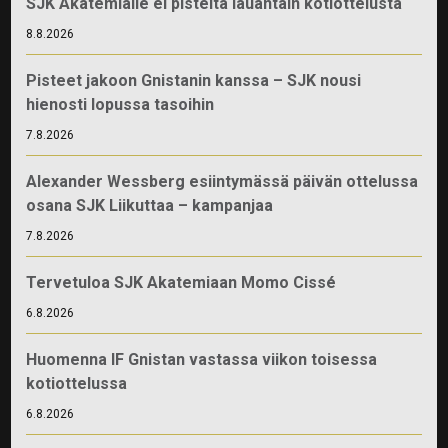
SJK Akatemialle ei pisteitä lauantain kotiottelusta
8.8.2026
Pisteet jakoon Gnistanin kanssa – SJK nousi
hienosti lopussa tasoihin
7.8.2026
Alexander Wessberg esiintymässä päivän ottelussa
osana SJK Liikuttaa – kampanjaa
7.8.2026
Tervetuloa SJK Akatemiaan Momo Cissé
6.8.2026
Huomenna IF Gnistan vastassa viikon toisessa
kotiottelussa
6.8.2026