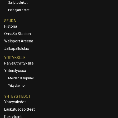
Sarjataulukot
Pelaajatilastot
SEURA
Historia
OmaSp Stadion
Wallsport Areena
Jalkapallolukio
YRITYKSILLE
Palvelut yrityksille
Yhteistyössä
Meidän Kaupunki
Yrityskerho
YHTEYSTIEDOT
Yhteystiedot
Laskutusosoitteet
Rekrytointi