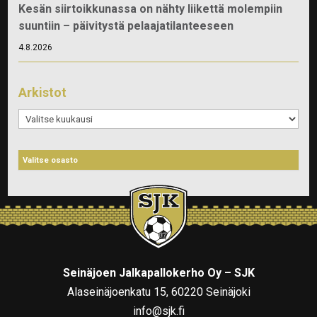
Kesän siirtoikkunassa on nähty liikettä molempiin
suuntiin – päivitystä pelaajatilanteeseen
4.8.2026
Arkistot
Arkistot
Seinäjoen Jalkapallokerho Oy – SJK
Alaseinäjoenkatu 15, 60220 Seinäjoki
info@sjk.fi