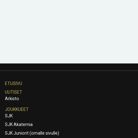
ETUSIVU
UUTISET
Arkisto
JOUKKUEET
SJK
SJK Akatemia
SJK Juniorit (omalle sivulle)