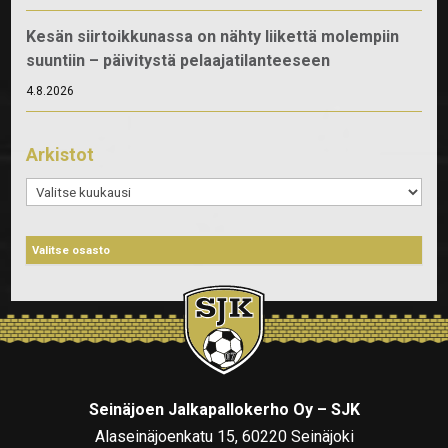
Kesän siirtoikkunassa on nähty liikettä molempiin
suuntiin – päivitystä pelaajatilanteeseen
4.8.2026
Arkistot
Arkistot
Seinäjoen Jalkapallokerho Oy – SJK
Alaseinäjoenkatu 15, 60220 Seinäjoki