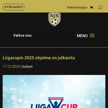
OTTELULIPUT
Verkkokauppa
Valitse sivu
Liigacupin 2025 ohjelma on julkaistu
17.12.2024
|
Uutiset