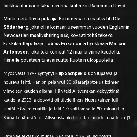
loukkaantumisen takia sivussa kuitenkin Rasmus ja David.
Muita merkittäviä pelaajia Kalmarissa on maalivahti
Ola
Söderberg
, joka oli aikoinaan useamman vuoden Englannin
Newcastlen maalivahtiringissä, kovasti töitä tekevä
keskikenttäpelaaja
Tobias Eriksson
ja hyökkääjä
Marcus
Antonsson
, joka teki komeat 12 maalia viime kaudella.
Hänelle povataan tulevaisuutta Ruotsin ulkopuolella.
Myös vasta 1997 syntynyt
Filip Sachpekidis
on lupaava ja
nouseva tähti. Hän on pelannut 30 pääsarjaottelua kolmen
viimeisen kauden aikana. Hän teki Allsvenskan-debyyttinsä
kaudella 2013 ja debyytti oli täydellinen. Nuorukainen tuli
kentälle 86. minuutilla ja teki 1-0-voittomaalin 90. minuutilla.
Samalla hänestä tuli Allsvenskanin historian nuorin maalintekijä.
Elmin veljekset Kalmar FF:n kauden 2016 pelipaidoissa.