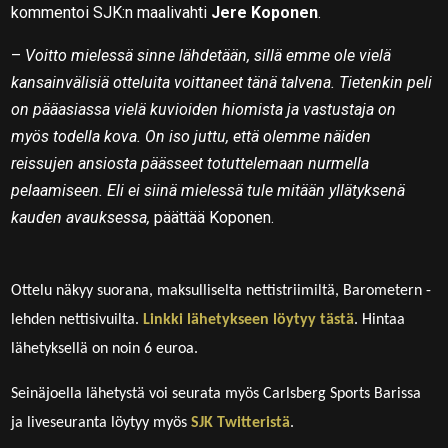
kommentoi SJK:n maalivahti
Jere Koponen
.
–
Voitto mielessä sinne lähdetään, sillä emme ole vielä
kansainvälisiä otteluita voittaneet tänä talvena. Tietenkin peli
on pääasiassa vielä kuvioiden hiomista ja vastustaja on
myös todella kova. On iso juttu, että olemme näiden
reissujen ansiosta päässeet totuttelemaan nurmella
pelaamiseen. Eli ei siinä mielessä tule mitään yllätyksenä
kauden avauksessa,
päättää Koponen.
Ottelu näkyy suorana, maksulliselta nettistriimiltä, Barometern -
lehden nettisivuilta.
Linkki lähetykseen löytyy tästä
. Hintaa
lähetyksellä on noin 6 euroa.
Seinäjoella lähetystä voi seurata myös Carlsberg Sports Barissa
ja liveseuranta löytyy myös
SJK Twitteristä
.