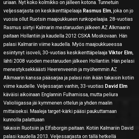
uriaan. Nyt koko kolmikko on jälleen kotona. Tunnetuin
veljessarjasta on keskikenttäpelaaja
Rasmus Elm
, joka on jo
vuosia ollut Ruotsin maajoukkueen runkopelaajia. 28-vuotias
Rasmus siirtyi Kalmarin mestaruuden jälkeen AZ Alkmaarin
paitaan Hollantiin ja kaudella 2012 CSKA Moskovaan. Hän
palasi Kalmariin viime kaudella. Myös maajoukkueessa
esiintynyt isoveli, 30-vuotias keskikenttäpelaaja
Viktor Elm
,
lähti 2008 vuoden mestaruuden jälkeen Hollantiin. Hän pelasi
menestyksekkäästi Heerenveenin ja myöhemmin AZ
Alkmaarin kanssa pääsarjaa ja palasi niin ikään takaisin kotiin
viime kaudelle. Veljessarjan vanhin, 33-vuotias
David Elm
käväisi aikoinaan Englannin Fulhamissa, mutta peliura
Valioliigassa jäi kymmenen ottelun ja yhden maalin
mittaiseksi. Maaleja target-kärki pääsi paukuttamaan
kunnolla palattuaan
takaisin Ruotsiin ja Elfsborgin paitaan. Kotiin Kalmariin David
palasi kaudella 2013. Veljessarjasta on tällä hetkellä