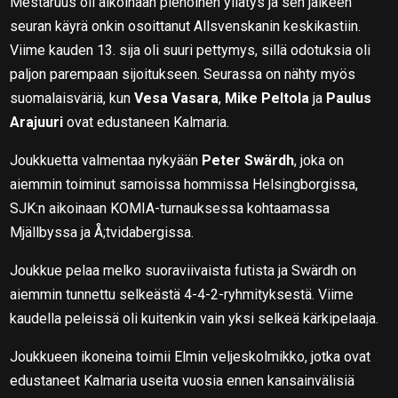
Mestaruus oli aikoinaan pienoinen yllätys ja sen jälkeen
seuran käyrä onkin osoittanut Allsvenskanin keskikastiin.
Viime kauden 13. sija oli suuri pettymys, sillä odotuksia oli
paljon parempaan sijoitukseen. Seurassa on nähty myös
suomalaisväriä, kun
Vesa Vasara
,
Mike Peltola
ja
Paulus
Arajuuri
ovat edustaneen Kalmaria.
Joukkuetta valmentaa nykyään
Peter Swärdh
, joka on
aiemmin toiminut samoissa hommissa Helsingborgissa,
SJK:n aikoinaan KOMIA-turnauksessa kohtaamassa
Mjällbyssa ja Å;tvidabergissa.
Joukkue pelaa melko suoraviivaista futista ja Swärdh on
aiemmin tunnettu selkeästä 4-4-2-ryhmityksestä. Viime
kaudella peleissä oli kuitenkin vain yksi selkeä kärkipelaaja.
Joukkueen ikoneina toimii Elmin veljeskolmikko, jotka ovat
edustaneet Kalmaria useita vuosia ennen kansainvälisiä