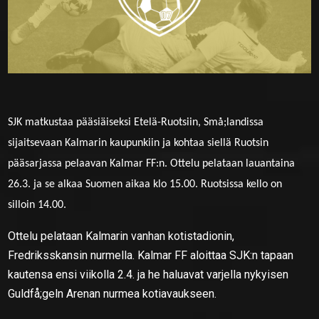
SJK matkustaa pääsiäiseksi Etelä-Ruotsiin, Små;landissa
sijaitsevaan Kalmarin kaupunkiin ja kohtaa siellä Ruotsin
pääsarjassa pelaavan Kalmar FF:n. Ottelu pelataan lauantaina
26.3. ja se alkaa Suomen aikaa klo 15.00. Ruotsissa kello on
silloin 14.00.
Ottelu pelataan Kalmarin vanhan kotistadionin,
Fredriksskansin nurmella. Kalmar FF aloittaa SJK:n tapaan
kautensa ensi viikolla 2.4. ja he haluavat varjella nykyisen
Guldfå;geln Arenan nurmea kotiavaukseen.