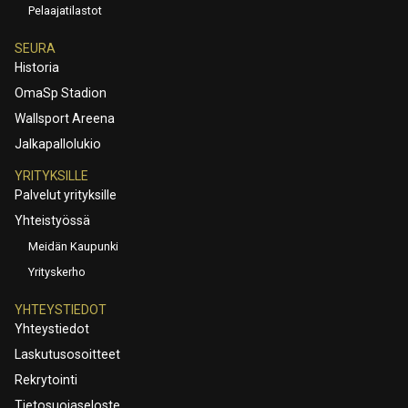
Pelaajatilastot
SEURA
Historia
OmaSp Stadion
Wallsport Areena
Jalkapallolukio
YRITYKSILLE
Palvelut yrityksille
Yhteistyössä
Meidän Kaupunki
Yrityskerho
YHTEYSTIEDOT
Yhteystiedot
Laskutusosoitteet
Rekrytointi
Tietosuojaseloste