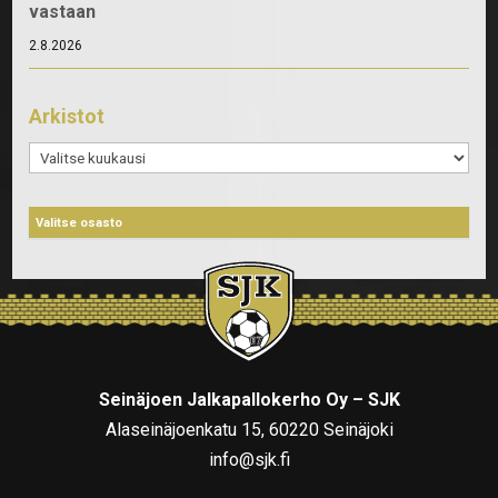
vastaan
2.8.2026
Arkistot
Arkistot
Seinäjoen Jalkapallokerho Oy – SJK
Alaseinäjoenkatu 15, 60220 Seinäjoki
info@sjk.fi