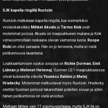
SJK kapella ringillä Ruotsiin
Ruotsiin matkataan kapella ringillä, kun esimerkiksi
virolaiskaksikko
Mihkel Aksalu
ja
Tarmo Kink
ovat
molemmat poissa. Aksalu on maajoukkueen mukana ja Kink
viimeisimmillään raskaana olevan vaimonsa luona.
Roope
Riski
on ollut sairaana. Hän on jo terveenä, mutta ei vielä
pelikunnossa lauantaina.
Loukkaantumisen vuoksi sivussa on
Richie Dorman
,
Emil
Lidman
ja
Mehmet Hetemaj
. Suomen U21-maajoukkueessa
olivat kuluneella viikolla
Youness Rahimi
ja
Matej
Hradecky
. Molemmat matkustavat myös Ruotsiin. Hradecky
otettiin Suomen pelissä takareittään pidellen sivuun ja siten
hänen pelikuntonsa on vielä arvoitus.
Matkaan lähtee vain 17 sopimuspelaajaa, mutta SJK:lla on