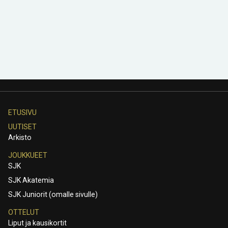
ETUSIVU
UUTISET
Arkisto
JOUKKUEET
SJK
SJK Akatemia
SJK Juniorit (omalle sivulle)
OTTELUT
Liput ja kausikortit