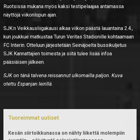
Ruotsissa mukana myös kaksi testipelaajaa antamassa
näyttöjä viikonlopun ajan.
SJK:n Veikkausliigakausi alkaa viikon päästä lauantaina 2.4.,
kun joukkue matkustaa Turun Veritas Stadionille kohtaamaan
FC Interin. Otteluun järjestetään Seinäjoelta bussikuljetus
SJK Kannattajien toimesta ja siitä tulee lisää infoa
pääsiäisen jälkeen.
SJK on tänä talvena reissannut ulkomailla paljon. Kuva
otettu Espanjan leirillä.
Tuoreimmat uutiset
Kesän siirtoikkunassa on nähty liikettä molempiin