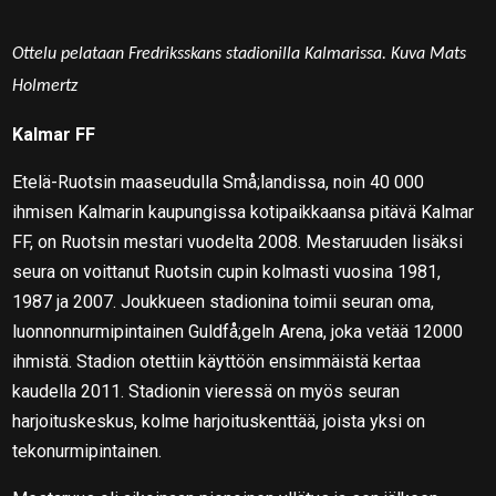
Ottelu pelataan Fredriksskans stadionilla Kalmarissa. Kuva Mats
Holmertz
Kalmar FF
Etelä-Ruotsin maaseudulla Små;landissa, noin 40 000
ihmisen Kalmarin kaupungissa kotipaikkaansa pitävä Kalmar
FF, on Ruotsin mestari vuodelta 2008. Mestaruuden lisäksi
seura on voittanut Ruotsin cupin kolmasti vuosina 1981,
1987 ja 2007. Joukkueen stadionina toimii seuran oma,
luonnonnurmipintainen Guldfå;geln Arena, joka vetää 12000
ihmistä. Stadion otettiin käyttöön ensimmäistä kertaa
kaudella 2011. Stadionin vieressä on myös seuran
harjoituskeskus, kolme harjoituskenttää, joista yksi on
tekonurmipintainen.