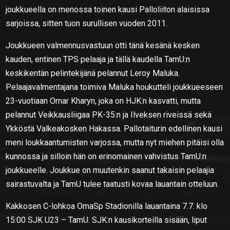
joukkueella on menossa toinen kausi Palloliiton alaisissa
sarjoissa, sitten tuon surullisen vuoden 2011.
Joukkueen valmennusvastuun otti tänä kesänä kesken
kauden, entinen TPS pelaaja ja tällä kaudella TamU:n
keskikentän pelintekijänä pelannut Leroy Maluka.
Pelaajavalmentajana toimiva Maluka houkutteli joukkueeseen
23-vuotiaan Omar Kharyn, joka on HJK:n kasvatti, mutta
pelannut Veikkausliigaa PK-35:n ja Ilveksen riveissä sekä
Ykköstä Valkeakosken Hakassa. Pallotaiturin edellinen kausi
meni loukkaantumisten varjossa, mutta nyt miehen pitäisi olla
kunnossa ja silloin hän on erinomainen vahvistus TamU:n
joukkueelle. Joukkue on muutenkin saanut takaisin pelaajia
sairastuvalta ja TamU tulee taatusti kovaa lauantain otteluun.
Kakkosen C-lohkoa OmaSp Stadionilla lauantaina 7.7. klo
15:00 SJK U23 – TamU. SJK:n kausikorteilla sisään, liput