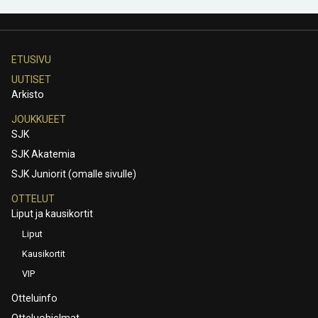
ETUSIVU
UUTISET
Arkisto
JOUKKUEET
SJK
SJK Akatemia
SJK Juniorit (omalle sivulle)
OTTELUT
Liput ja kausikortit
Liput
Kausikortit
VIP
Otteluinfo
Otteluohjelmat