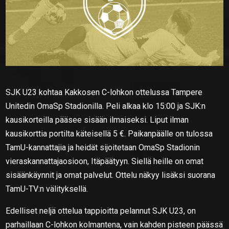
SJK U23 kohtaa Kakkosen C-lohkon ottelussa Tampere
Unitedin OmaSp Stadionilla. Peli alkaa klo 15:00 ja SJK:n
kausikorteilla pääsee sisään ilmaiseksi. Liput ilman
kausikorttia portilta käteisellä 5 €. Paikanpäälle on tulossa
TamU-kannattajia ja heidät sijoitetaan OmaSp Stadionin
vieraskannattajaosioon, Itäpäätyyn. Siellä heille on omat
sisäänkäynnit ja omat palvelut. Ottelu näkyy lisäksi suorana
TamU-TV:n välityksellä.
Edelliset neljä ottelua tappioitta pelannut SJK U23, on
parhaillaan C-lohkon kolmantena, vain kahden pisteen päässä