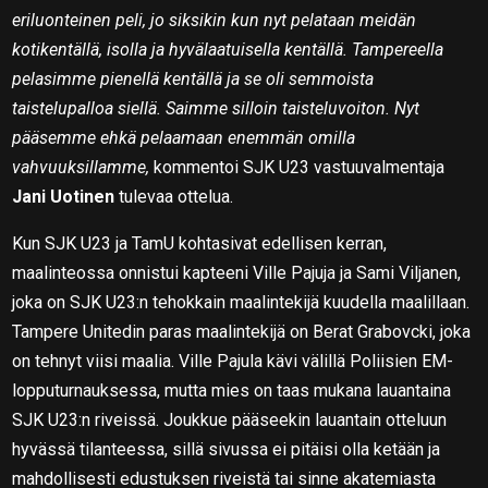
eriluonteinen peli, jo siksikin kun nyt pelataan meidän
kotikentällä, isolla ja hyvälaatuisella kentällä. Tampereella
pelasimme pienellä kentällä ja se oli semmoista
taistelupalloa siellä. Saimme silloin taisteluvoiton. Nyt
pääsemme ehkä pelaamaan enemmän omilla
vahvuuksillamme,
kommentoi SJK U23 vastuuvalmentaja
Jani Uotinen
tulevaa ottelua.
Kun SJK U23 ja TamU kohtasivat edellisen kerran,
maalinteossa onnistui kapteeni Ville Pajuja ja Sami Viljanen,
joka on SJK U23:n tehokkain maalintekijä kuudella maalillaan.
Tampere Unitedin paras maalintekijä on Berat Grabovcki, joka
on tehnyt viisi maalia. Ville Pajula kävi välillä Poliisien EM-
lopputurnauksessa, mutta mies on taas mukana lauantaina
SJK U23:n riveissä. Joukkue pääseekin lauantain otteluun
hyvässä tilanteessa, sillä sivussa ei pitäisi olla ketään ja
mahdollisesti edustuksen riveistä tai sinne akatemiasta