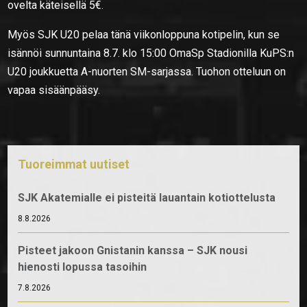
ovelta käteisellä 5€.
Myös SJK U20 pelaa tänä viikonloppuna kotipelin, kun se
isännöi sunnuntaina 8.7. klo 15:00 OmaSp Stadionilla KuPS:n
U20 joukkuetta A-nuorten SM-sarjassa. Tuohon otteluun on
vapaa sisäänpääsy.
Tuoreimmat uutiset
SJK Akatemialle ei pisteitä lauantain kotiottelusta
8.8.2026
Pisteet jakoon Gnistanin kanssa – SJK nousi
hienosti lopussa tasoihin
7.8.2026