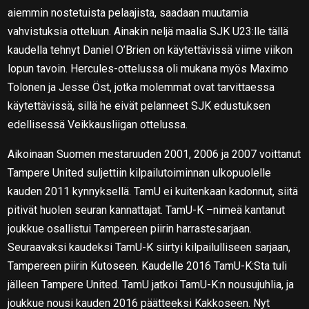
aiemmin nostetuista pelaajista, saadaan muutamia
vahvistuksia otteluun. Ainakin neljä maalia SJK U23:lle tällä
kaudella tehnyt Daniel O’Brien on käytettävissä viime viikon
lopun tavoin. Hercules-ottelussa oli mukana myös Maximo
Tolonen ja Jesse Öst, jotka molemmat ovat tarvittaessa
käytettävissä, sillä he eivät pelanneet SJK edustuksen
edellisessä Veikkausliigan ottelussa.
Aikoinaan Suomen mestaruuden 2001, 2006 ja 2007 voittanut
Tampere United suljettiin kilpailutoiminnan ulkopuolelle
kauden 2011 kynnyksellä. TamU ei kuitenkaan kadonnut, siitä
pitivät huolen seuran kannattajat. TamU-K –nimeä kantanut
joukkue osallistui Tampereen piirin harrastesarjaan.
Seuraavaksi kaudeksi TamU-K siirtyi kilpailulliseen sarjaan,
Tampereen piirin Kutoseen. Kaudelle 2016 TamU-K:Sta tuli
jälleen Tampere United. TamU jatkoi TamU-K:n nousujuhlia, ja
joukkue nousi kauden 2016 päätteeksi Kakkoseen. Nyt